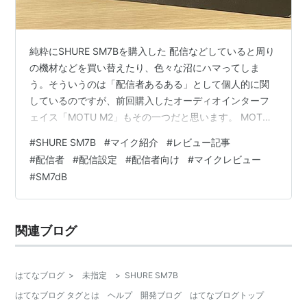
純粋にSHURE SM7Bを購入した 配信などしていると周り
の機材などを買い替えたり、色々な沼にハマってしま
う。そういうのは「配信者あるある」として個人的に関
しているのですが、前回購入したオーディオインターフ
ェイス「MOTU M2」もその一つだと思います。 MOTU
M2は前回記事としてまとめてあるので気になる方は下記
#
SHURE SM7B
#
マイク紹介
#
レビュー記事
のURLから是非ご覧ください。 yuruiblog.com 年度末か
#
配信者
#
配信設定
#
配信者向け
#
マイクレビュー
ら配信機材を買い替えている中、オーディオインターフ
#
SM7dB
ェイスを買い替えた後、次に気になるのはそう「マイ
ク」である。 実は以前から気になっていたコンデンサー
マイクが一つありまして。 それはLogicool BM1200…
関連ブログ
はてなブログ
>
未指定
>
SHURE SM7B
はてなブログ タグとは
ヘルプ
開発ブログ
はてなブログトップ