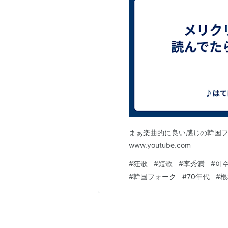
まぁ楽曲的に良い感じの韓国フォーク
www.youtube.com
#
狂歌
#
短歌
#
李秀満
#
이
#
韓国フォーク
#
70年代
#
根