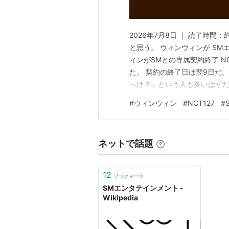
2026年7月8日 ｜ 読了時間
と思う。 ウィンウィンが SM
ィンがSMとの専属契約終了 NC
た。 契約の終了日は翌9日だ
っけ？」という人も多いはずだ。
127のステージから姿を消し
#
ウィンウィン
#
NCT127
#
ず、今の今まで「脱退」とは公
脱退で…
ネットで話題
12
ブックマーク
SMエンタテインメント -
Wikipedia