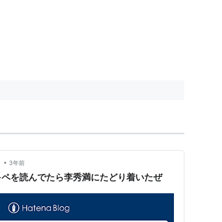
•
！
3年前
キペを読んでたら李秀満にたどり着いたぜ