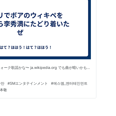
歌謡かな〜 ja.wikipedia.org でも曲が暗いかも…
수만
#
SMエンタテインメント
#
에스엠_엔터테인먼트
本敬