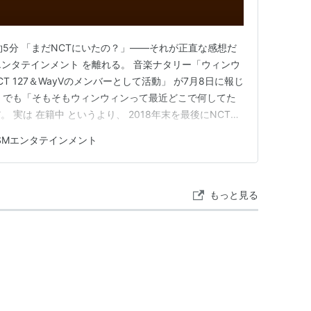
：約5分 「まだNCTにいたの？」——それが正直な感想だ
エンタテインメント を離れる。 音楽ナタリー「ウィンウ
T 127＆WayVのメンバーとして活動」 が7月8日に報じ
。 でも「そもそもウィンウィンって最近どこで何してた
 実は 在籍中 というより、 2018年末を最後にNCT
 、以降はずっと中国で活動を続けていた。 にもかかわら
SMエンタテインメント
式に発表されていなかった。 7年以上続いた「在籍でも
もっと見る