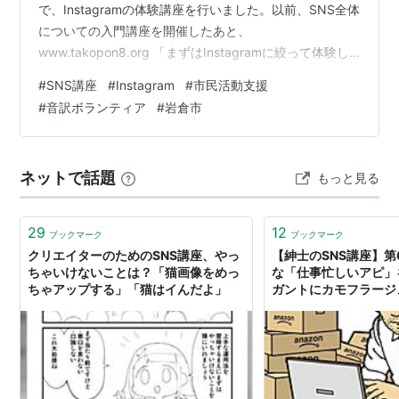
で、Instagramの体験講座を行いました。以前、SNS全体
についての入門講座を開催したあと、
www.takopon8.org 「まずはInstagramに絞って体験し
てみたい」 「いずれはグループのアカウントを作って情
#
SNS講座
#
Instagram
#
市民活動支援
報発信したい」 という流れになり、今回はその第一歩で
#
音訳ボランティア
#
岩倉市
す。 講座の内容と当日の様子 今回は、参加者の半分くら
いの方がアカウントをお持ちでないので、アカウントを
作成するところからスタート！ところが… なんと当日、
ネットで話題
もっと見る
スマホ対応のプロジェクターが他の部屋で使用中で、残
っ…
29
12
ブックマーク
ブックマーク
クリエイターのためのSNS講座、やっ
【紳士のSNS講座】第
ちゃいけないことは？「猫画像をめっ
な「仕事忙しいアピ」
ちゃアップする」「猫はイんだよ」
ガントにカモフラージ