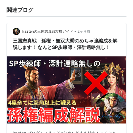
関連ブログ
•
kaztenの三国志真戦攻略ガイド
2ヶ月前
三国志真戦 孫権・無双大喬のめちゃ強編成を解
説します！ なんとSP歩練師・深計遠略無し！
kazten ブログへようこそ∩^ω^∩ どうも皆さんこんにち