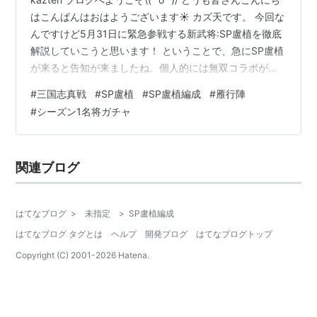
はこんばんはおはようございます☀ カズ天です。 今回な
んですけど5月31日に緊急参戦する新武将:SP盧植を徹底
解説していこうと思います！ ということで、急にSP盧植
が来ると告知が来ましたね。個人的には無双コラボが来
ると思ってましたが、まさかのS2・S3の復刻と共にシー
#
三国志真戦
#
SP盧植
#
SP盧植編成
#
雁行陣
ズン1名将ガチャでSP盧植が来るということで 今回はSP
#
シーズン1名将ガチャ
盧植とはどんな武将かやおすすめ編成、またSP盧植は引
くべきか？についてなども話していけたらなと思いま
す。 ということで早速やっていきましょうd(￣ ￣) 【目
関連ブログ
次】 １ SP盧植ってどんな武将？ ・ SP盧植…
はてなブログ
>
未指定
>
SP盧植編成
はてなブログ タグとは
ヘルプ
開発ブログ
はてなブログトップ
Copyright (C) 2001-
2026
Hatena.