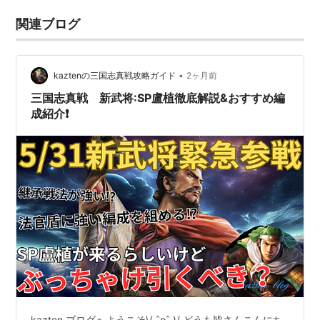
関連ブログ
•
kaztenの三国志真戦攻略ガイド
2ヶ月前
三国志真戦 新武将:SP盧植徹底解説&おすすめ編
成紹介❗️
kazten ブログへようこそ\( ˆoˆ )/ どうも皆さんこんにち