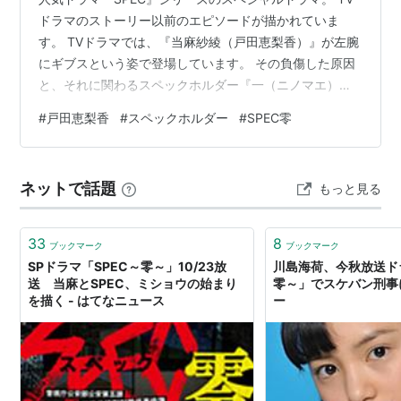
ドラマのストーリー以前のエピソードが描かれていま
す。 TVドラマでは、『当麻紗綾（戸田恵梨香）』が左腕
にギブスという姿で登場しています。 その負傷した原因
と、それに関わるスペックホルダー『一（ニノマエ）』
との闘いが明らかにされています。 今回は、見どころを
#
戸田恵梨香
#
スペックホルダー
#
SPEC零
含め様々な視点からお伝えします。 SPEC～零～
ネットで話題
もっと見る
33
8
ブックマーク
ブックマーク
SPドラマ「SPEC～零～」10/23放
川島海荷、今秋放送ド
送 当麻とSPEC、ミショウの始まり
零～」でスケバン刑事に
を描く - はてなニュース
ー