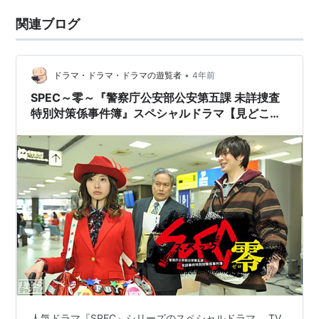
関連ブログ
•
ドラマ・ドラマ・ドラマの遊覧者
4年前
SPEC～零～『警察庁公安部公安第五課 未詳捜査
特別対策係事件簿』スペシャルドラマ【見どこ
ろ、主人公、登場人物】
人気ドラマ『SPEC』シリーズのスペシャルドラマ。 TV