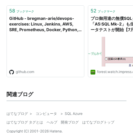
58
52
ブックマーク
ブックマーク
GitHub - bregman-arie/devops-
プロ御用達の無償SQ
exercises: Linux, Jenkins, AWS,
「A5:SQL Mk-2」
SRE, Prometheus, Docker, Python,
ータテストが開始【7
Ansible, Git, Kubernetes,
「ChatGPT」や「Ge
Terraform, OpenStack, SQL, NoSQL,
「Azure OpenAI」
Azure, GCP, DNS, Elastic, Network,
用可能、割と実用的【
Virtualization. DevOps Interview
Questions
github.com
forest.watch.impress.
関連ブログ
はてなブログ
>
コンピュータ
>
SQL Azure
はてなブログ タグとは
ヘルプ
開発ブログ
はてなブログトップ
Copyright (C) 2001-
2026
Hatena.