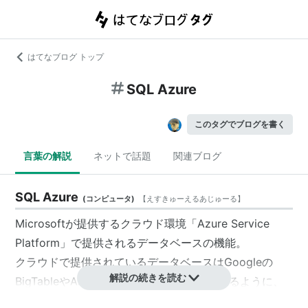
はてなブログ トップ
SQL Azure
このタグでブログを書く
言葉の解説
ネットで話題
関連ブログ
SQL Azure
(
コンピュータ
)
【
えすきゅーえるあじゅーる
】
Microsoftが提供するクラウド環境「Azure Service
Platform」で提供されるデータベースの機能。
クラウドで提供されているデータベースはGoogleの
解説の続きを読む
BigTableやAmazonのSimpleDBに代表されるように、
現在広く用いられているリレーショナルデータベースと