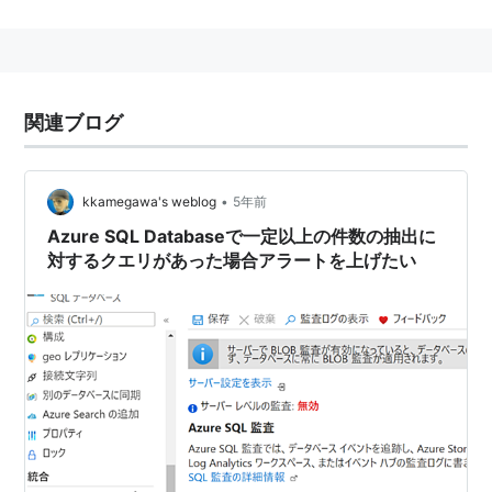
比較するとかなり異なっている。具体的には、トランザ
クションやテーブルのJOINがサポートされない事や、
スキーマが存在しない事(あったとしても制約が緩い)な
どである。その代わり、これらのデータベースはリレー
関連ブログ
ショナルデータベースと比較してスケーラビリティを確
保している。
これらの機能的な差異は、特に既存のアプリケーション
•
kkamegawa's weblog
5年前
をクラウド環境に移植する際の大きな妨げになることか
Azure SQL Databaseで一定以上の件数の抽出に
対するクエリがあった場合アラートを上げたい
ら、一般的なリレーショナルデータベースと同等の機能
を持つクラウド上のDBMSとしてSQL Azureが提供され
ている。ただし、トランザクションなどをサポートする
代わりに、スケーラビリティについてはBigTableや
SimpleDBと比較して劣る。