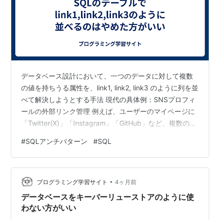
データベース設計において、一つのデータに対して複数
の値を持ちうる属性を、link1, link2, link3 のように列を並
べて解決しようとする手法 現代の具体例：SNSプロフィ
ールの外部リンク管理 例えば、ユーザーのマイページに
「Twitter(X)」「Instagram」「GitHub」など、複数の
SNSリンクを表示する機能を開発するとします。 「最大
#
SQLアンチパターン
#
SQL
3つまで登録できるようにしよう」と考え、以下のような
テーブルを設計したとします。これは典型的なアンチパ
ターンです。 CREATE TABLE UserProfiles ( user_id INT
•
PRIMARY KEY, user_name…
プログラミング学習サイト
4ヶ月前
データベースをキーバーリューストアのように使
わない方がいい