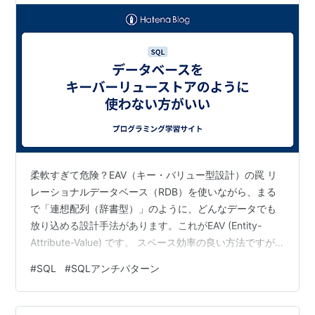
柔軟すぎて危険？EAV（キー・バリュー型設計）の罠 リ
レーショナルデータベース（RDB）を使いながら、まる
で「連想配列（辞書型）」のように、どんなデータでも
放り込める設計手法があります。これがEAV (Entity-
Attribute-Value) です。 スペース効率の良い方法ですが...
これにはデメリットがあります。 参考 :
#
SQL
#
SQLアンチパターン
https://en.wikipedia.org/wiki/Entity%E2%80%93attribut
e%E2%80%93value_model この手法では、テーブルに以
下の3つのカラムを用意します。 エンティティ (Entity)：