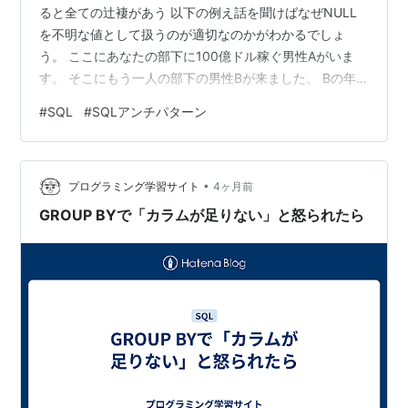
ると全ての辻褄があう 以下の例え話を聞けばなぜNULL
を不明な値として扱うのが適切なのかがわかるでしょ
う。 ここにあなたの部下に100億ドル稼ぐ男性Aがいま
す。 そこにもう一人の部下の男性Bが来ました。 Bの年
齢は「不明(NULL)」です。 この状況下であなたは「二人
#
SQL
#
SQLアンチパターン
がどちらが金を稼いでいるか」と聞かれたらどう答えれ
ば良いでしょうか。 おそらくあなたは「わからない
(NULL)」と答えるでしょう。 だから、「NULL > 30 =
•
NULL」なのです。 おそらくSQL文を定義した人はNULL
プログラミング学習サイト
4ヶ月前
を「不明な値」と定義することがエンジニアにと…
GROUP BYで「カラムが足りない」と怒られたら