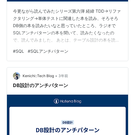
今更ながら読んでみたシリーズ第六弾 経緯 TDD→リファ
クタリング→単体テストに関連した本を読み、そろそろ
DB側の本を読みたいなと思っていたところ、ラジオで
SQLアンチパターンの本を聞いて、読みたくなったの
で、読んでみました。 あとは、テーブル設計の本を読ん
だことがなく、アンチパターンってどんなものがあるの
#
SQL
#
SQLアンチパターン
かなど気になったのもあります。
https://amzn.asia/d/9DATCW5 読んだほうがいい人 テ
ーブル設計のアンチパターン、SQLのアンチパターンが
•
知りたいエンジニア 感想 各章はそれぞれのアンチパター
Kenichi::Tech Blog
3年前
ンについて、解説されていて、わかりやすいです。 気に
DB設計のアンチパターン
なった、印象に残った等の…