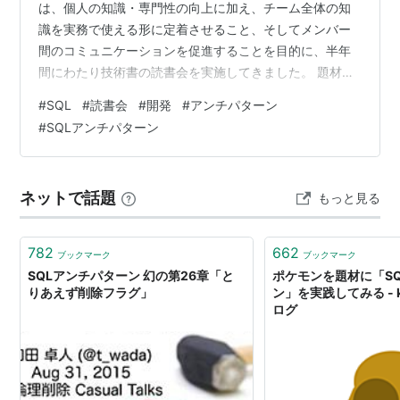
は、個人の知識・専門性の向上に加え、チーム全体の知
識を実務で使える形に定着させること、そしてメンバー
間のコミュニケーションを促進することを目的に、半年
間にわたり技術書の読書会を実施してきました。 題材と
して選んだのは『SQLアンチパターン 第2版』です。 本
#
SQL
#
読書会
#
開発
#
アンチパターン
書は、単なる SQL の書き方を解説するものではなく、
#
SQLアンチパターン
「なぜその設計が問題になりやすいのか」「どのような
背景でアンチパターンが生まれるのか」を豊富な事例と
ともに扱っており、日々の開発業務と親和性の高い一冊
ネットで話題
もっと見る
でした。 本記事では、読書会の運営方法、実際の議論内
容、そして半年間を通して得られた…
782
662
ブックマーク
ブックマーク
SQLアンチパターン 幻の第26章「と
ポケモンを題材に「S
りあえず削除フラグ」
ン」を実践してみる - k
ログ