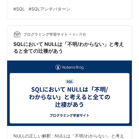
そこで、「カンマ区切りでとりあえず文字列で保存する
#
SQL
#
SQLアンチパターン
か...」としました。 アンチパターン: 区切り文字でリスト
を保存する ジェイウォークjaywalkとは、交通規則を無視
して道路を横断するという意味 ツッコミどころ どのアカ
•
ウントがどのプロダクト持ってるの？ SELECT文で検索
プログラミング学習サイト
4ヶ月前
することが難しいですよね Accountテーブル…
SQLにおいて NULLは「不明/わからない」と考え
ると全ての辻褄があう
NULLの正しい解釈 : NULLは「不明/わからない」と考え