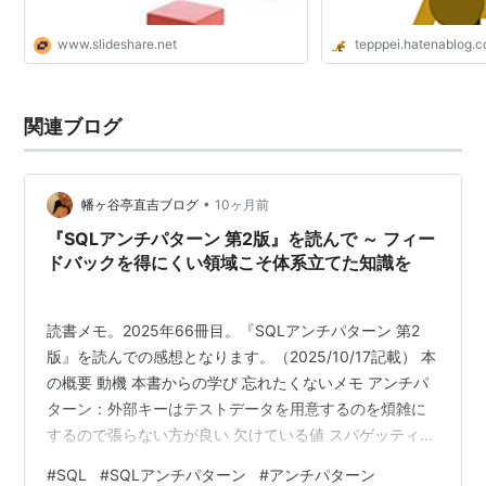
www.slideshare.net
tepppei.hatenablog.
関連ブログ
•
幡ヶ谷亭直吉ブログ
10ヶ月前
『SQLアンチパターン 第2版』を読んで ～ フィー
ドバックを得にくい領域こそ体系立てた知識を
読書メモ。2025年66冊目。『SQLアンチパターン 第2
版』を読んでの感想となります。（2025/10/17記載） 本
の概要 動機 本書からの学び 忘れたくないメモ アンチパ
ターン：外部キーはテストデータを用意するのを煩雑に
するので張らない方が良い 欠けている値 スパゲッティク
エリ 補足 本の概要 リレーショナルデータベースを扱う
#
SQL
#
SQLアンチパターン
#
アンチパターン