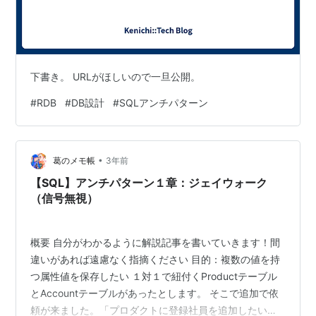
下書き。 URLがほしいので一旦公開。
#
RDB
#
DB設計
#
SQLアンチパターン
•
葛のメモ帳
3年前
【SQL】アンチパターン１章：ジェイウォーク
（信号無視）
概要 自分がわかるように解説記事を書いていきます！間
違いがあれば遠慮なく指摘ください 目的：複数の値を持
つ属性値を保存したい １対１で紐付くProductテーブル
とAccountテーブルがあったとします。 そこで追加で依
頼が来ました。「プロダクトに登録社員を追加したい」