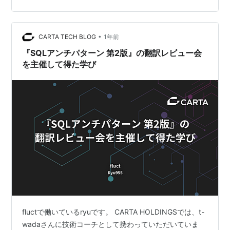
システム開発には、様々な場面で陥りやすい失敗（アン
チパターン）が存在します。本書では、SQLやデータベ
ース設計を深く掘り下げ、データモデリングやSQLクエ
•
リのロジック、データ駆動アプリケーションのコード設
CARTA TECH BLOG
1年前
計におけるアンチパターンを紹介し、それらを回避する
『SQLアンチパターン 第2版』の翻訳レビュー会
ための実践的…
を主催して得た学び
fluctで働いているryuです。 CARTA HOLDINGSでは、t-
wadaさんに技術コーチとして携わっていただいていま