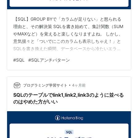
【SQL】GROUP BYで「カラムが足りない」と怒られる
理由と、その解決策 SQLを書き始めて、集計関数（SUM
やMAXなど）を覚えると楽しくなりますよね。 しかし、
意気揚々と「ついでにこのカラムも表示しちゃえ！」と
SQLを書き換えた瞬間、データベースから冷たいエラー
を返されたことはありませんか？ 実はこれ、SQLの 「グ
#
SQL
#
SQLアンチパターン
ループ関数の鉄則」を破ってしまった時に発生する洗礼
のようなものです。 1. エラーが起きる「欲張り」なクエ
リ 例えば、商品（product_id）ごとに、最新のレポート
•
日（date_report）を出すクエリ。これは完璧に動きま
プログラミング学習サイト
4ヶ月前
す。 SELECT product_id, M…
SQLのテーブルでlink1,link2,link3のように並べる
のはやめた方がいい