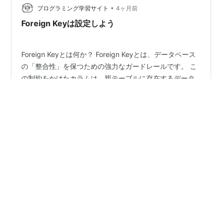
•
対象物の識別ID（例：商…
プログラミング学習サイト
4ヶ月前
Foreign Keyは設定しよう
Foreign Keyとは何か？ Foreign Keyとは、データベース
の「整合性」を保つための強力なガードレールです。 こ
の制約をかけたカラムは、親テーブルに存在するデータ
と矛盾がないか、データ操作（CRUD）のたびにデータベ
ースエンジンが自動でチェックしてくれます。 設定時に
は以下の2点を指定します。 子テーブル：制約を受ける
#
SQLアンチパターン
#
SQL
側（例：注文明細） 親テーブル：参照される側（例：商
品リスト） 具体的な構文 FOREIGN KEY (カラム名)
REFERENCES 親テーブル(参照先カラム名) Foreign Key
•
の具体例：ECサイトの在庫と注文 例えば、Orders（注
msksgm’s blog
5年前
文）テーブルにpr…
「SQL アンチパターン」感想