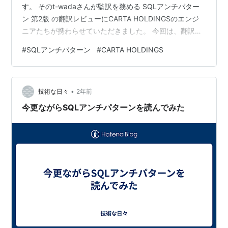
す。 そのt-wadaさんが監訳を務める SQLアンチパター
ン 第2版 の翻訳レビューにCARTA HOLDINGSのエンジ
ニアたちが携わらせていただきました。 今回は、翻訳レ
ビューに携わった経緯、開催したレビュー会、レビュー
#
SQLアンチパターン
#
CARTA HOLDINGS
会の感想について書いていきます。 きっかけ CARTA
HOLDINGSでは、もう何年もずっとt-wadaさんと毎週読
書会を開催しています。 techblog.cartaholdings.co.jp
•
昨年の7月頃、t-wadaさんとの読書会で1冊の…
技術な日々
2年前
今更ながらSQLアンチパターンを読んでみた