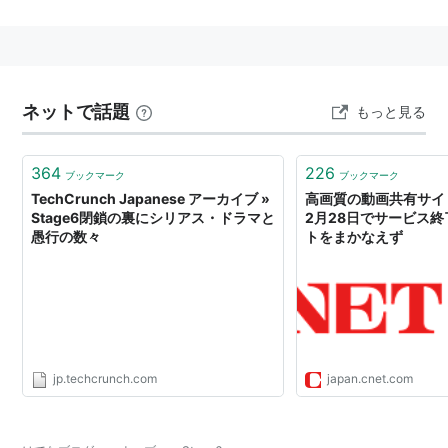
しかし、著作権侵害コンテンツの投稿による訴訟リスク
の増大と、大容量ファイルを配信する事による運営コス
トが経営にのしかかるなどの理由から
*1
、2008年2月
28日にサービスを終了した。
ネットで話題
もっと見る
*1
:
DivXの最高財務責任者が明かした「Stage6」閉鎖の
364
226
ブックマーク
ブックマーク
本当の理由
TechCrunch Japanese アーカイブ »
高画質の動画共有サイト
Stage6閉鎖の裏にシリアス・ドラマと
2月28日でサービス終
愚行の数々
トをまかなえず
jp.techcrunch.com
japan.cnet.com