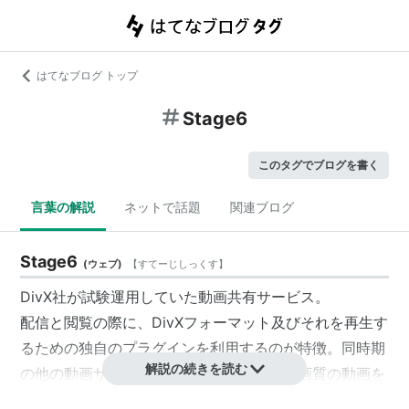
はてなブログ トップ
Stage6
このタグでブログを書く
言葉の解説
ネットで話題
関連ブログ
Stage6
(
ウェブ
)
【
すてーじしっくす
】
DivX社が試験運用していた動画共有サービス。
配信と閲覧の際に、DivXフォーマット及びそれを再生す
るための独自のプラグインを利用するのが特徴。同時期
解説の続きを読む
の他の動画サイトと比べると高解像度、高画質の動画を
投稿できたため人気を博した。