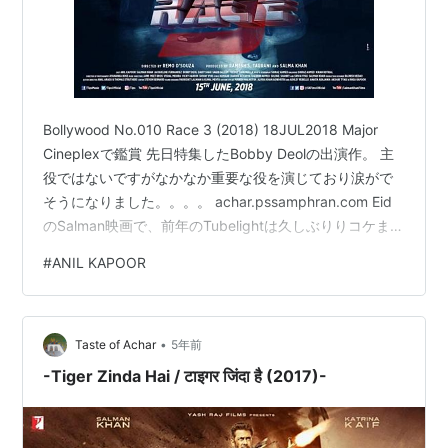
Bollywood No.010 Race 3 (2018) 18JUL2018 Major
Cineplexで鑑賞 先日特集したBobby Deolの出演作。 主
役ではないですがなかなか重要な役を演じており涙がで
そうになりました。。。。 achar.pssamphran.com Eid
のSalman映画で、前年のTubelightは久しぶりりコケまし
たが本作はどうでしょう？ www.pssamphran.com Race
#
ANIL KAPOOR
3 (2018) テキトーに解説 Cast Salman Khan as
Sikander Singh Ani Kapoor as Shamsher Singh Bobby…
•
Taste of Achar
5年前
-Tiger Zinda Hai / टाइगर जिंदा है (2017)-