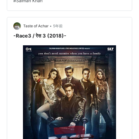
#
Salman Khan
Khan as Arun Prajapati Priyanka Chopra as Alia Kapoor
Amitabh Bachchan as G…
•
Taste of Achar
5年前
-Race3 / रेस 3 (2018)-