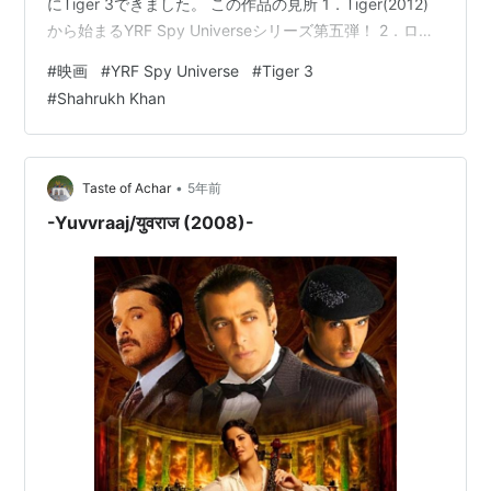
にTiger 3できました。 この作品の見所 1．Tiger(2012)
から始まるYRF Spy Universeシリーズ第五弾！ 2．ロマ
ンスのイメージが強いManeesh Sharmaがシリーズ初監
#
映画
#
YRF Spy Universe
#
Tiger 3
督！ 3．Pathaan(2023)を見た方はだいたい察しがつい
#
Shahrukh Khan
てると思いますが、どこかでPathaan(SRK)が特別出演！
achar.pssamphran.com それ以外は恐らくミッ…
•
Taste of Achar
5年前
-Yuvvraaj/युवराज (2008)-