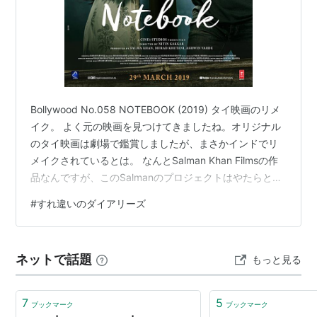
Bollywood No.058 NOTEBOOK (2019) タイ映画のリメ
イク。 よく元の映画を見つけてきましたね。オリジナル
のタイ映画は劇場で鑑賞しましたが、まさかインドでリ
メイクされているとは。 なんとSalman Khan Filmsの作
品なんですが、このSalmanのプロジェクトはやたらとリ
メイクが多いのです。。 NOTEBOOK (2019) テキトーに
#
すれ違いのダイアリーズ
解説 Cast Zaheer Iqbal as Kabir Kaul Pranutan Bahl as
Firdaus Quadri Music Scene まとめ テキトーに解説 ス
トーリーはオリジナルとほぼ同じ。 陸軍を退役…
ネットで話題
もっと見る
7
5
ブックマーク
ブックマーク