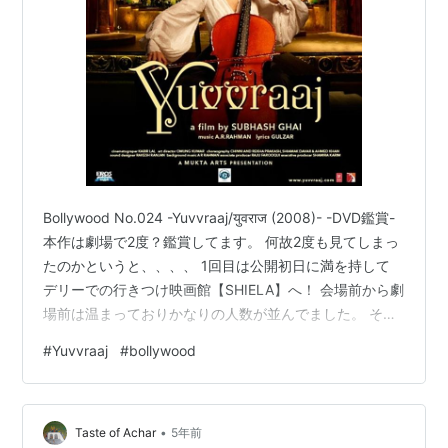
Bollywood No.024 -Yuvvraaj/युवराज (2008)- -DVD鑑賞-
本作は劇場で2度？鑑賞してます。 何故2度も見てしまっ
たのかというと、、、、 1回目は公開初日に満を持して
デリーでの行きつけ映画館【SHIELA】へ！ 会場前から劇
場前は温まっておりかなりの人数が並んでました。 そし
て会場し20分ほど経った頃、、、 強烈な腹痛が襲いトイ
#
Yuvvraaj
#
bollywood
レへ。。。 あまりの爆発に所要20分ほどかかってしま
い、まだ落ち着かない。。。 この話題作をテキトーに見
るよりは出なおした方がいいと判断し劇場をでます。。
•
帰りしな顔見知りの劇場スタッフに「まだはじまったば
Taste of Achar
5年前