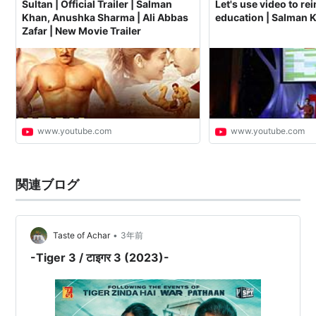
Sultan | Official Trailer | Salman
Let's use video to re
Khan, Anushka Sharma | Ali Abbas
education | Salman 
Zafar | New Movie Trailer
www.youtube.com
www.youtube.com
関連ブログ
•
Taste of Achar
3年前
-Tiger 3 / टाइगर 3 (2023)-