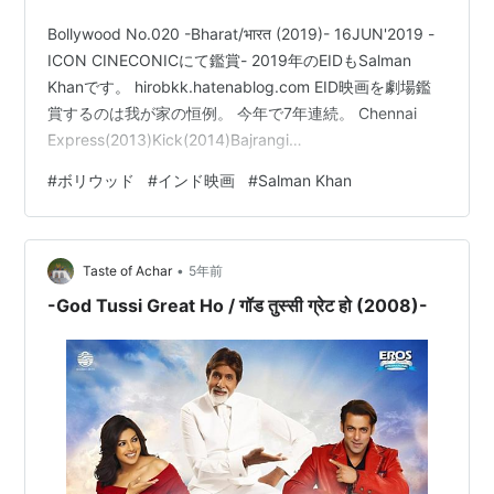
Bollywood No.020 -Bharat/भारत (2019)- 16JUN'2019 -
ICON CINECONICにて鑑賞- 2019年のEIDもSalman
Khanです。 hirobkk.hatenablog.com EID映画を劇場鑑
賞するのは我が家の恒例。 今年で7年連続。 Chennai
Express(2013)Kick(2014)Bajrangi
Bhaijaan(2015)Sultan(2016)Tubelight
#
ボリウッド
#
インド映画
#
Salman Khan
(2017)Race3(2018) 2013年のChennai Express以外は全
てSalman主演 hirobkk.hatenablog.com…
•
Taste of Achar
5年前
-God Tussi Great Ho / गॉड तुस्सी ग्रेट हो (2008)-