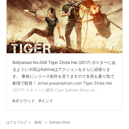
Bollywood No.008 Tiger Zinda Hai (2017) ポスターにあ
るように今回はKatrinaはアクションをさらに頑張りま
す。 事前にシリーズ前作を見てますので女房も乗り気で
劇場で観賞！ achar.pssamphran.com Tiger Zinda Hai
(2017) テキトーに解説 Cast Salman Khan as
Tiger(Avinash Singh Rathore) Katrina Kaif as Zoya
#
ボリウッド
#
インド
Paresh Rawal as Firdauz aka Tohbaan Gavie Chahal as
Captain Abrar Sajja…
はてなブログ
>
映画
>
Salman Khan