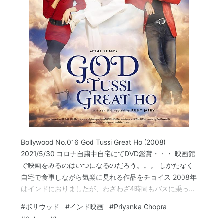
Bollywood No.016 God Tussi Great Ho (2008)
2021/5/30 コロナ自粛中自宅にてDVD鑑賞・・・ 映画館
で映画をみるのはいつになるのだろう。。。 しかたなく
自宅で食事しながら気楽に見れる作品をチョイス 2008年
はインドにおりましたが、わざわざ4時間もバスに乗って
見に行く作品ではないと判断し劇場へは行かず。。 God
#
ボリウッド
#
インド映画
#
Priyanka Chopra
Tussi Great Ho (2008) テキトーに解説 Cast Salman