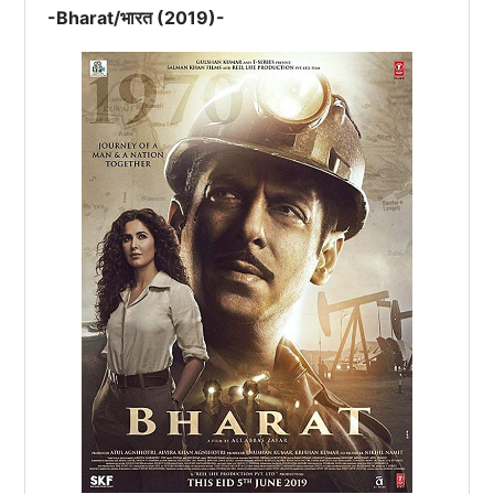
かり！どこへいくんだ！…
-Bharat/भारत (2019)-