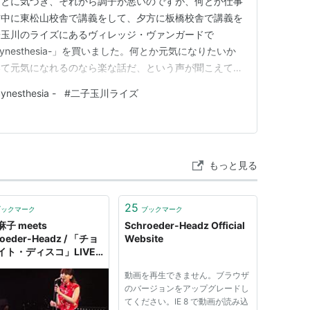
ことに気づき、それから調子が悪いのですが、何とか仕事
前中に東松山校舎で講義をして、夕方に板橋校舎で講義を
子玉川のライズにあるヴィレッジ・ヴァンガードで
e - Synesthesia-」を買いました。何とか元気になりたいか
いて元気になれるのなら楽な話だ、という声が聞こえてき
ということです。 Schroeder-Headzのアルバムと
Synesthesia -
#
二子玉川ライズ
sthesia」を買っています。２曲目のBlue Bird…
もっと見る
25
ブックマーク
ブックマーク
子 meets
Schroeder-Headz Official
oeder-Headz / 「チョ
Website
イト・ディスコ」LIVE
t Ver.)
動画を再生できません。ブラウザ
のバージョンをアップグレードし
てください。IE 8 で動画が読み込