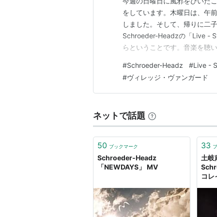
今週の日曜日に風邪をひいた
をしています。木曜日は、午
しました。そして、帰りに二
Schroeder-Headzの「Liv
らということです。音楽を聴
そうですが、せめて気分だけでも、
#
Schroeder-Headz
#
Live - 
言えば、やはり二子玉川で「Syne
#
ヴィレッジ・ヴァンガード
ネットで話題
50
33
ブックマーク
Schroeder-Headz
土岐麻
「NEWDAYS」 MV
Schr
コレ
(Shor