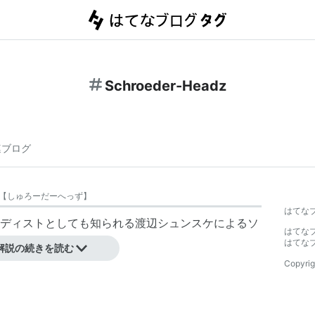
Schroeder-Headz
連ブログ
【
しゅろーだーへっず
】
はてな
ーボーディストとしても知られる渡辺シュンスケによるソ
はてな
はてな
解説の続きを読む
Copyrig