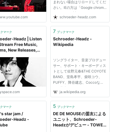
まれない場合はリロードしてくだ
さい。IEの方は「Google chrome
frame」もお試しください。
ww.youtube.com
schroeder-headz.com
7
ックマーク
ブックマーク
oeder-Headz | Listen
Schroeder-Headz -
Stream Free Music,
Wikipedia
ms, New Releases,
os, Videos
ソングライター、音楽プロデュー
サー、サポート・キーボーディス
トとして佐野元春&THE COYOTE
BAND、堂島孝平、柴咲コウ、
PUFFY、降谷建志、Coccoな
ど、数多くのアーティストのライ
yspace.com
ja.wikipedia.org
ブや録音に参加する渡辺が、ジャ
ズにとらわれない未来のピアノ・
トリオを作る目的で始めたポスト
5
クマーク
ブックマーク
ジャズ・プロジェクト[1][2]。 エ
s star jam /
DE DE MOUSEの盟友による
レクトロ...
oeder-Headz -
ユニット、Schroeder-
Tube
Headzがデビュー - TOWER
RECORDS ONLINE