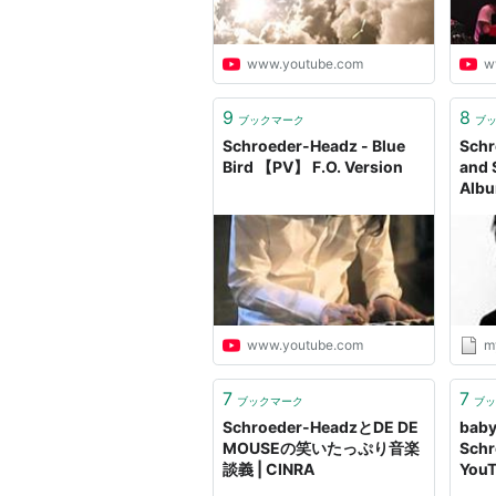
www.youtube.com
w
9
8
ブックマーク
ブ
Schroeder-Headz - Blue
Schr
Bird 【PV】 F.O. Version
and 
Albu
Phot
www.youtube.com
m
7
7
ブックマーク
ブッ
Schroeder-HeadzとDE DE
baby'
MOUSEの笑いたっぷり音楽
Schr
談義 | CINRA
You