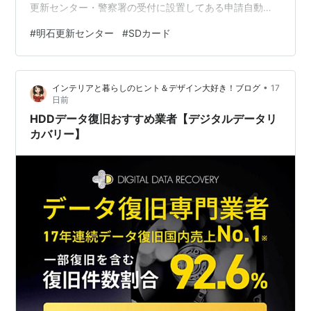
更新センター・警察署の受付に設置してある申請自動受
付機を使用して行うようです 兵庫県警察 申請自動受付機
#
明石更新センター
#
SDカード
の導入について 予約専用サイトで予約してQRコードを画
面コピー このQRコードを端末にかざしてあとは画面の指
示通りにタッチしていけばOK、更新手数料支払いも別の
•
インテリアと暮らしのヒント＆デザイン大好き！ブログ
17
キャシュレス専用端末でクレジット払いで簡単でした あ
日前
とは視力検査→30分の講習→新しい免許証受け取りで完
HDDデータ復旧おすすめ業者【デジタルデータリ
了 講習前にSDカードの…
カバリー】