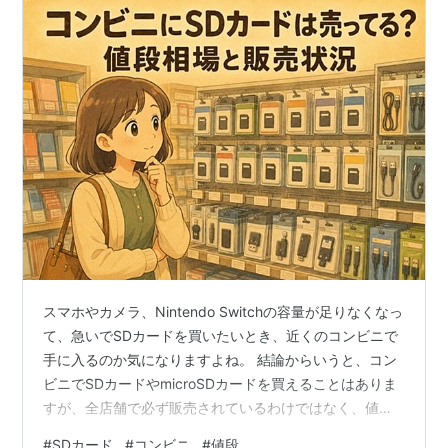
スマホやカメラ、Nintendo Switchの容量が足りなくなっ
て、急いでSDカードを買いたいとき、近くのコンビニで
手に入るのか気になりますよね。 結論からいうと、コン
ビニでSDカードやmicroSDカードを買えることはありま
すが、全店舗で必ず販売されているわけではなく、値段
は家電量販店やネット通販より高めになりやすいです。
#
SDカード
#
コンビニ
#
値段