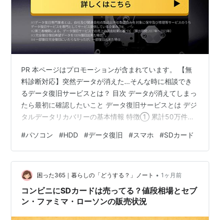
PR 本ページはプロモーションが含まれています。 【無
料診断対応】突然データが消えた…そんな時に相談でき
るデータ復旧サービスとは？ 目次 データが消えてしまっ
たら最初に確認したいこと データ復旧サービスとは デジ
タルデータリカバリーの基本情報 特徴① 累計50万件超
の相談実績と幅広い対応機器 特徴② 無料診断・24時間
#
パソコン
#
HDD
#
データ復旧
#
スマホ
#
SDカード
365日受付で相談しやすい 利用の流れ こんな方におすす
め まとめ 突然データが消えてしまった…そんな経験はあ
りませんか？ パソコンの電源が入らない、外付けHDDが
•
認識しない、USBメモリのデータが開けない、スマート
困った365｜暮らしの「どうする？」ノート
1ヶ月前
フォンの写真が見られなくなったなど、データトラブル
コンビニにSDカードは売ってる？値段相場とセブ
は突然発生する…
ン・ファミマ・ローソンの販売状況