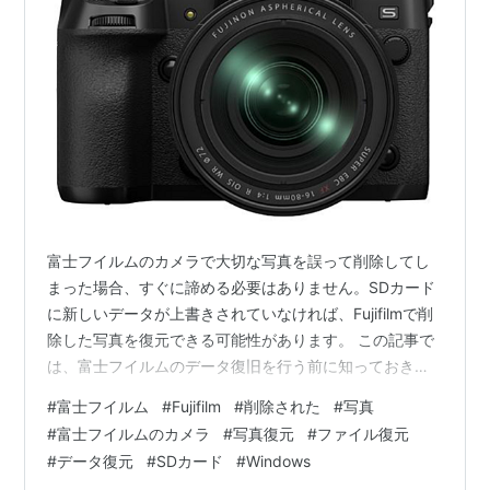
富士フイルムのカメラで大切な写真を誤って削除してし
まった場合、すぐに諦める必要はありません。SDカード
に新しいデータが上書きされていなければ、Fujifilmで削
除した写真を復元できる可能性があります。 この記事で
は、富士フイルムのデータ復旧を行う前に知っておきた
い注意点、削除された写真がSDカード上でどう扱われる
#
富士フイルム
#
Fujifilm
#
削除された
#
写真
のか、そしてデジカメで削除した写真を復元する5つの方
#
富士フイルムのカメラ
#
写真復元
#
ファイル復元
法を紹介します。バックアップがない場合でも、
#
データ復元
#
SDカード
#
Windows
MyRecoverのようなデータ復元ソフトを使えば、富士フ