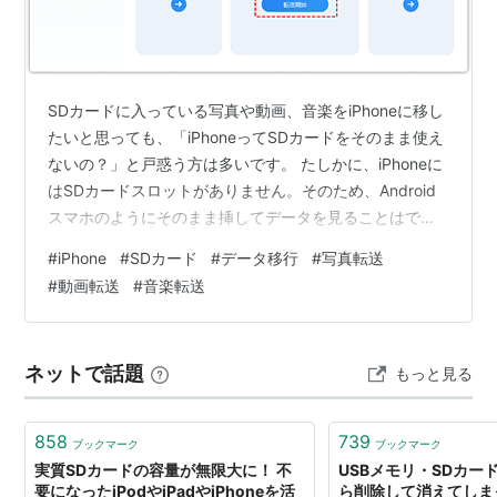
置を行っている教習所で700円以上の割引があり、利
用価値は高い。
無事故・無違反の期間で、以下のように色分けされ
ている。
SDカードに入っている写真や動画、音楽をiPhoneに移し
たいと思っても、「iPhoneってSDカードをそのまま使え
ないの？」と戸惑う方は多いです。 たしかに、iPhoneに
10年以上
ゴールド
はSDカードスロットがありません。そのため、Android
4〜9年
シルバー
スマホのようにそのまま挿してデータを見ることはでき
ません。 でも安心してください。方法を選べば、SDカー
2〜3年
ブルー
#
iPhone
#
SDカード
#
データ移行
#
写真転送
ドからiPhoneに写真・動画・音楽などを移行することは
#
動画転送
#
音楽転送
1年
グリーン（若草色）
可能です。 この記事では、パソコンを使う方法と、パソ
コンなしで移す方法の両方を紹介します。できるだけ簡
単に、しかも失敗しにくい方法を知りたい方は、ぜひ最
ネットで話題
もっと見る
後までチェックしてみてください。 SDカードからiPho…
858
739
ブックマーク
ブックマーク
実質SDカードの容量が無限大に！ 不
USBメモリ・SDカー
要になったiPodやiPadやiPhoneを活
ら削除して消えてしま