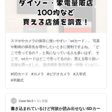
スマホやカメラの保存に使いやすい「sdカード」。 写真
や動画の保存先を増やしたいときに便利ですよね。 「ど
こで売ってるの？」と気になっている人も多いはず。 そ
こで、sdカードはどこで売ってるのか、買える取り扱い
店舗を調べました。 販売場所 販売状況・特徴 コンビニ
店舗による△ ドンキ 販売あり ダイソー 店舗による△ 家
#
SDカード
#
カメラ
#
ビデオカメラ
#
入学式
電量販店 販売あり 100均 店舗による△ ドラッグストア
#
卒園式
店舗による△ 通販Amazon楽天など 販売あり容量を選び
やすいポイント還元あり ※販売状況は地域や時期によっ
て異なります。※在庫切れの場合もあります。 sdカード
は、コンビニやドンキ、ダイソー、家電量販店、100均…
•
Case No.5
2ヶ月前
書き込まれているけど何故か読み出せないSDカー