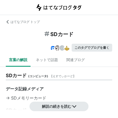
はてなブログ トップ
SDカード
このタグでブログを書く
言葉の解説
ネットで話題
関連ブログ
SDカード
(
コンピュータ
)
【
えすでぃかーど
】
データ記録メディア
→
SDメモリーカード
解説の続きを読む
SDカード
(
一般
)
【
えすでぃーかーど
】