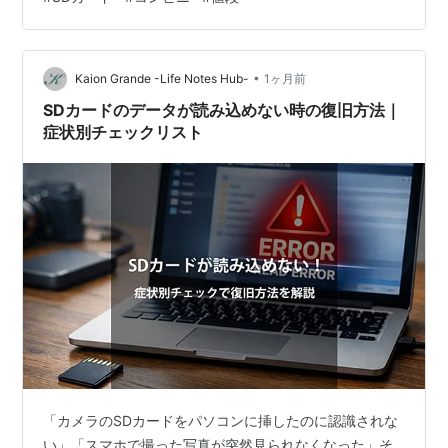
とくにセブンイレブン、ファミリーマート、ローソンで
は、店舗の立地や客層、売り場の広さによって取り扱い
が変わるため、急ぎで必要な場合は店頭で探すだけでな
•
く、電話で確認してから行くと安心です。 この記事で
Kaion Grande -Life Notes Hub-
1ヶ月前
は、コンビニでSDカードを買うときに知っておきたいこ
SDカードのデータが読み込めない時の復旧方法｜
とを、値段相場や容…
症状別チェックリスト
「カメラのSDカードをパソコンに挿したのに認識されな
い」「スマホで撮った写真が突然見られなくなった」そ