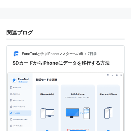
セーフドライバーカード
SDとは「Safe Driver」の略称で、無事故・無違反の
ドライバーとしての証明として自動車安全運転セン
関連ブログ
ターが発行している。
（証明書は別途発行されるが、その証明書に添えて
SDカードが発行される）
•
FoneToolと学ぶiPhoneマスターへの道
7日前
申請先は警察本部や免許センター等に設置されてい
る。
SDカードからiPhoneにデータを移行する方法
メリット
1通の申請で700円かかるが、教習所を卒業したとき
にお祝いとして申請料を教習所が負担するところも
ある。
SDカード優遇店では、車検代行料金が3000円引かれ
たりガソリンが会員価格になるほか、5%以上の割引
がある店も存在する。
普通自動車以外に免許を取ろうとした場合に優遇処