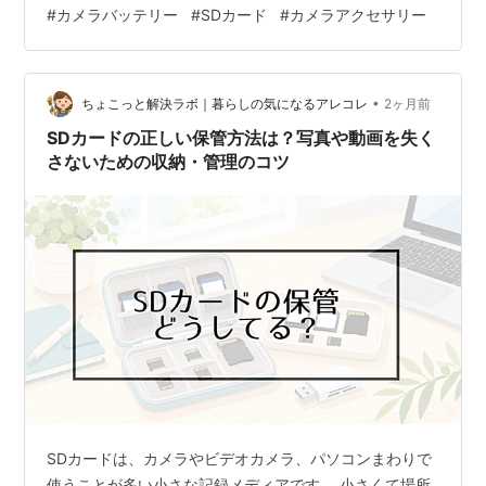
難しい話でも高価なものでもない。SDカード、レンズプ
#
カメラバッテリー
#
SDカード
#
カメラアクセサリー
ロテクター、クリーニング用品、予備バッテリー。どれ
も地味で、カタログには載らない。でも、長くカメラを
楽しむための土台として、本体と同じくらい真剣に選ぶ
•
価値がある。 「とりあえず」で済ませそうになって、ヒ
ちょこっと解決ラボ｜暮らしの気になるアレコレ
2ヶ月前
ヤッとしたものも、ちゃんとある。そういう話も含めて
SDカードの正しい保管方法は？写真や動画を失く
書いていく。 👉 この記事の目次（クリック…
さないための収納・管理のコツ
SDカードは、カメラやビデオカメラ、パソコンまわりで
使うことが多い小さな記録メディアです。 小さくて場所