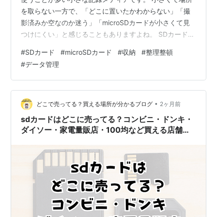
を取らない一方で、「どこに置いたかわからない」「撮
影済みか空なのか迷う」「microSDカードが小さくて見
つけにくい」と感じることもありますよね。 SDカードの
保管は、特別な収納用品をそろえなくても、置き場所と
#
SDカード
#
microSDカード
#
収納
#
整理整頓
分け方を決めるだけでかなり扱いやすくなります。 この
#
データ管理
記事では、SDカードの収納場所、ケースの選び方、撮影
済みカードと空カードの分け方、microSDカードの保管
方法まで、今日から見直しやすい形で紹介します。 「き
れいに並べること」よりも、「次に使うときにすぐ見つ
•
どこで売ってる？買える場所が分かるブログ
2ヶ月前
かること」を優先して考え…
sdカードはどこに売ってる？コンビニ・ドンキ・
ダイソー・家電量販店・100均など買える店舗を
調査！