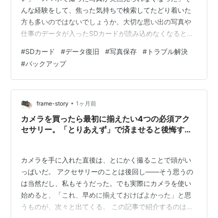
んな経験をして、焦った気持ちで検索してたどり着いた
方も多いのではないでしょうか。大切な思い出の写真や
仕事のデータが入ったSDカードが読み込めなくなると、
パニックになってしまいますよね。でも、落ち着いて順
#
SDカード
#
データ復旧
#
写真保存
#
トラブル解決
番に対処すれば、自力でデータを救出できるケースは意
#
バックアップ
外と多いのです。この記事では、SDカードが読み込めな
いときの症状別の原因と、自分でできる復旧手順をわか
りやすく解説します。まず「何もしない」ことが大切な
理由から始まり、症状に合わせたチェックリスト形式で
•
frame-story
1ヶ月前
確認できるよう構成していますので、ぜひ順番に…
カメラを買ったら最初に揃えたい4つの必須アク
セサリー。「とりあえず」で済ませると後悔する
話
カメラを手に入れた直後は、とにかく撮ることで頭がい
っぱいだ。 アクセサリーのことは後回し——そう思うの
は当然だし、私もそうだった。でも実際にカメラを使い
始めると、「これ、早めに揃えておけばよかった」と思
うものが、次々と出てくる。 この記事で紹介するのは、