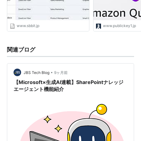
www.sbbit.jp
www.publickey1.jp
関連ブログ
•
JBS Tech Blog
9ヶ月前
【Microsoft×生成AI連載】SharePointナレッジ
エージェント機能紹介