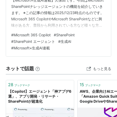
【Microsoft×生成AI連載】久保田です。今回はMicrosoft
SharePointナレッジエージェントの機能を紹介していき
ます。 ※この記事の情報は2025/12/23時点のものです。
Microsoft 365 CopilotやMicrosoft SharePointなどに興
味がある方、普段から利用されている方など様々な方に
読んでいただきたい記事となっておりますので、ぜひご
#
Microsoft 365 Copilot
#
SharePoint
覧ください。 これまでの連載 SharePointナレッジエージ
#
SharePoint エージェント
#
生成AI
ェントの概要 SharePointナレッジエージェント機能紹介
#
Microsoft×生成AI連載
SharePointナレッジエージェントを利用してみた このラ
イブラリを整理する …
ネットで話題
もっと見る
28
15
ブックマーク
ブックマーク
【Copilot】エージェント「神アプデ6
AWS、企業向けAIエ
選」、アプリ開発・リサーチ・
「Amazon Quick S
SharePointが超進化
Google DriveやShar
Amazon Redshif
タソースに接続、分析
可能に