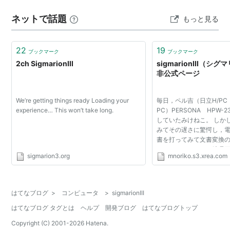
ネットで話題
もっと見る
22
19
ブックマーク
ブックマーク
2ch SigmarionIII
sigmarionIII（
非公式ページ
We’re getting things ready Loading your
毎日，ペル吉（日立H/P
experience… This won’t take long.
PC）PERSONA HPW-
していたみけねこ。 しか
みてその遅さに驚愕し，
書を打ってみて文書変換
し，かつまた，STN液晶
sigmarion3.org
mnoriko.s3.xrea.com
640×240ドットの狭さ
あった。そりゃ，仕方ないで
はてなブログ
>
コンピュータ
>
sigmarionIII
はてなブログ タグとは
ヘルプ
開発ブログ
はてなブログトップ
Copyright (C) 2001-
2026
Hatena.