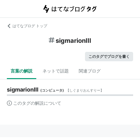
はてなブログ トップ
sigmarionIII
このタグでブログを書く
言葉の解説
ネットで話題
関連ブログ
sigmarionIII
(
コンピュータ
)
【
しぐまりおんすりー
】
このタグの解説について