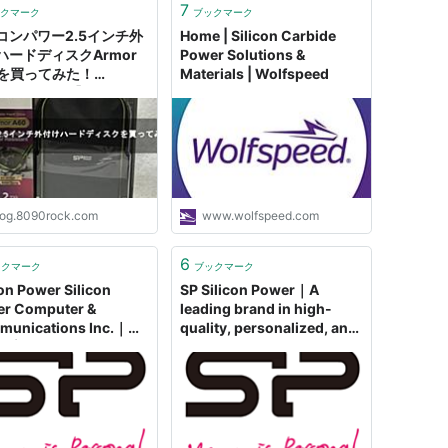
7
クマーク
ブックマーク
コンパワー2.5インチ外
Home | Silicon Carbide
ハードディスクArmor
Power Solutions &
0を買ってみた！
Materials | Wolfspeed
icon Power】 -
0rock
log.8090rock.com
www.wolfspeed.com
6
ックマーク
ブックマーク
con Power Silicon
SP Silicon Power｜A
r Computer &
leading brand in high-
unications Inc.｜高
quality, personalized, and
、専用、ユニークなメモ
unique storage solutions.
ーダーブランド