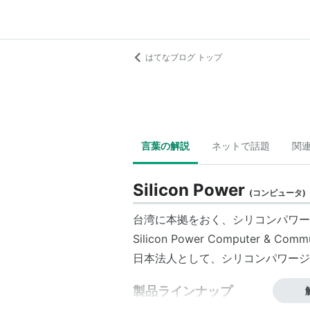
はてなブログ トップ
言葉の解説
ネットで話題
関
Silicon Power
(
コンピュータ
)
台湾
に本拠をおく、
シリコンパワー
Silicon Power Computer & Commu
日本法人として、
シリコンパワージ
製品ラインナップ