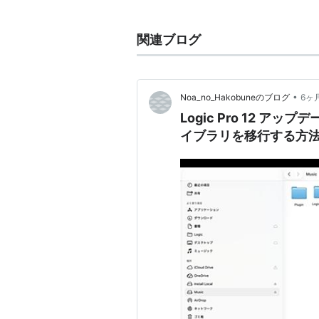
コンパクトフラッシュ
SDメモリカード
関連ブログ
miniSD
カード
microSD
カード
USBフラッシュメモリ
•
Noa_no_Hakobuneのブログ
6ヶ
DRAMモジュール
Logic Pro 12 
SSD
イブラリを移行する方
カードリーダー
など