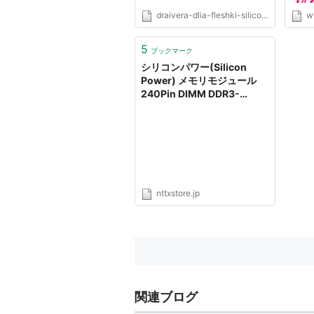
draivera-dlia-fleshki-silicon-power-8gb.com
w
5
ブックマーク
シリコンパワー(Silicon
Power) メモリモジュール
240Pin DIMM DDR3-
1333(PC3-10600)4GBx2
枚組 ブリスターパッケージ
SP008GBLTU133V21
nttxstore.jp
関連ブログ