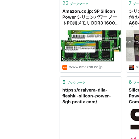
23
7
ブックマーク
ブッ
Amazon.co.jp: SP Silicon
シリ
Power シリコンパワー ノー
付け
トPC用メモリ DDR3 1600
A6
PC3-12800 8GB×2枚
【Sil
(16GB) 204Pin Mac 対応
809
SP016GBSTU160N22: パソ
コン
www.amazon.co.jp
b
6
6
ブックマーク
ブ
https://draivera-dlia-
Sili
fleshki-silicon-power-
Powe
8gb.peatix.com/
Comm
品質
リリ