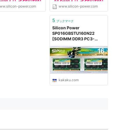
ww.silicon-power.com
www.silicon-power.com
5
ブックマーク
Silicon Power
SP016GBSTU160N22
[SODIMM DDR3 PC3-
12800 8GB 2枚組] 価格比較
- 価格.com
kakaku.com