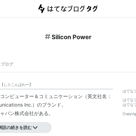
Silicon Power
連ブログ
【
しりこんぱわー
】
はてな
コンピューター＆コミュニケーション
（英文社名：
はてな
nications
Inc.
）の
ブランド
。
はてな
ャパン
株式会社がある。
Copyrig
解説の続きを読む