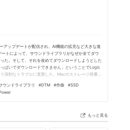
のメジャーアップデートが配信され、AI機能の拡充など大きな進
デートによって、サウンドライブラリがなぜか全てダウ
陥った。そして、それを改めてダウンロードしようとした
っぱいでダウンロードできません」ということでLogic
う深刻なトラブルに直面した。Macのストレージ容量が
う死活問題。 その後私自身がAppleサポートへ直接問
サウンドライブラリ
#
DTM
#
作曲
#
SSD
年最新版の正しい移行手順」を、同じ悩みを持つクリエイ
 Power
もっと見る