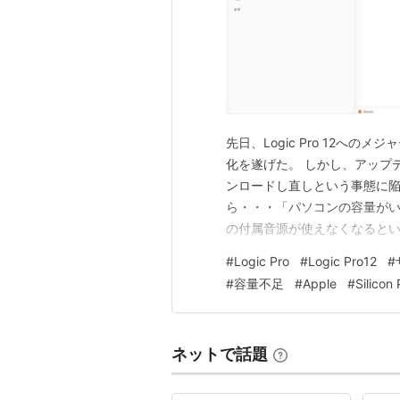
先日、Logic Pro 12へ
化を遂げた。 しかし、アップ
ンロードし直しという事態に
ら・・・「パソコンの容量がい
の付属音源が使えなくなるとい
限界を迎え、制作が止まってしま
#
Logic Pro
#
Logic Pro12
#
い合わせて確認した「2026
#
容量不足
#
Apple
#
Silicon
ターの皆さんのために記録と…
ネットで話題