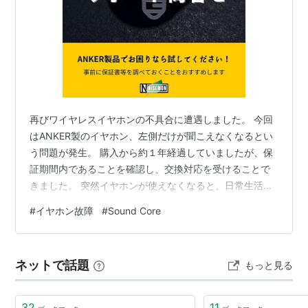
再びワイヤレスイヤホンの不具合に遭遇しました。 今回
はANKER製のイヤホン、左側だけが聞こえなくなるとい
う問題が発生。 購入から約１年経過していましたが、保
証期間内であることを確認し、交換対応を受けることで
きました。 突然イヤホンが使えなくなると、日常生活や
仕事に支障をきたすもありますので、予備のイヤホンを
#
イヤホン故障
#
Sound Core
用意しておくのも一つの対策かもしれません。
ネットで話題
もっと見る
32
11