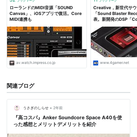
ブックマーク
ブックマーク
ローランドのMIDI音源「SOUND
Creative，新世代
Canvas」、iOSアプリで復活。Core
「Sound Blaster R
MIDI連携も
表。新開発のDSP「Co
以外”もターゲットに
av.watch.impress.co.jp
www.4gamer.net
関連ブログ
•
うさぎのしらせ
2年前
『高コスパ』Anker Soundcore Space A40を使
った感想とメリットデメリットを紹介