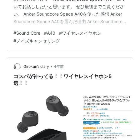
いてお話ししたいと思います。 ぜひ最後までご覧くださ
い。 Anker Soundcore Space A40を使った感想 Anker
Soundcore Space A40を選んだ理由 Anker Soundcore
Space A40のメリット フィット感 バッテリー寿命
#
Sound Core
#
A40
#
ワイヤレスイヤホン
Soundcoreアプリの便利さ Anker Soundcore Space
#
ノイズキャンセリング
A40のデメリット ケースの質感 音質 カラーリング まと
め SNSやってます(^^♪ Anker Soundcore …
•
Girokun’s diary
4年前
コスパが神ってる！！ワイヤレスイヤホン5
選！！