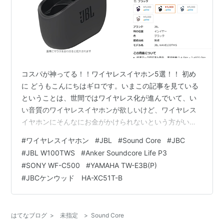
コスパが神ってる！！ワイヤレスイヤホン5選！！ 初め
に どうもこんにちはギロです。いまこの記事を見ている
ということは、世間ではワイヤレス化が進んでいて、い
い音質のワイヤレスイヤホンが欲しいけど、ワイヤレス
イヤホンにそんなにお金がかけられないという方がいる
のではないでしょうか。 そんな人たちのために今回は、
#
ワイヤレスイヤホン
#
JBL
#
Sound Core
#
JBC
音質が良く、なのに価格が良心的なワイヤレスイヤホン
#
JBL W100TWS
#
Anker Soundcore Life P3
を５つ紹介していきたいと思います。 ちなみにランキン
#
SONY WF-C500
#
YAMAHA TW-E3B(P)
グ形式ではないので自分の財布と相談しながら見て考え
#
JBCケンウッド HA-XC51T-B
てください。 1,JBL W100TWS まず最初に紹介するの
は、JBLから出ているJBL W100TWSです。このイヤホン
はほかのイヤホンに…
はてなブログ
>
未指定
>
Sound Core