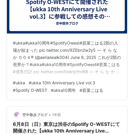
#ukka#ukka10周年#SpotifyOwest#若菜こはる2部の入
場が始まった pic.twitter.com/9ZEbn2w2y5 — そ ら な
か ００４® (@aerialwalk004) June 8, 2025 これが2部の
視界か？#ukka#ukka10周年#SpotifyOwest#若菜こはる
#成長日記 pic.twitter.com/0wktpYnrBB — そ ら な か ０
０４® (@aerialwalk004) June 8, 2025 ukkaがいいライ
#
ukka
#
ukka 10th Anniversary Live vol.3
ヴをやってくれた後に、「贅沢を言えば、このセトリな
#
Spotify O-WEST
#
ukka10周年
#
若菜こはる
らば“この曲”も入ってたらなあ」ってのはたまにあるけ
ど、2…
•
空中散歩ブログ
1年前
6月8日（日）東京は渋谷のSpotify O-WESTにて
開催された【ukka 10th Anniversary Live