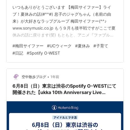
いつもありがとうございます 【梅田サイファー】ライ
ブ！夏休みの話(#^^#) 息子のジャグちゃん（名前の由
来）が大好きなラップグループ 梅田サイファー(^^♪
www.sonymusic.co.jp もう９月も後半戦ですがここで夏
休みの話に戻ります(笑) もともと、アニメ『ファブル』
のテーマソングから私がハマっていたのですが、ジャグ
#
梅田サイファー
#
UCウィーク
#
夏休み
#
子育て
ちゃんもYouTube動画を観るようになりドはまり(笑) 軽
#
日記
#
Spotify O-WEST
快な早口ラップの掛け合いが何とも爽快(≧▽≦) 難病でし
ゃべれないジャグちゃんも体を揺らしながら 口元が少し
動いている！ ジャグちゃんなりにラップをしているのか
な？？ なんだかリハビリにも良さそうです！ 渋…
•
空中散歩ブログ
1年前
6月8日（日）東京は渋谷のSpotify O-WESTにて
開催された【ukka 10th Anniversary Live
vol.3】に参戦しての感想その他ポスト集〈その
２〉