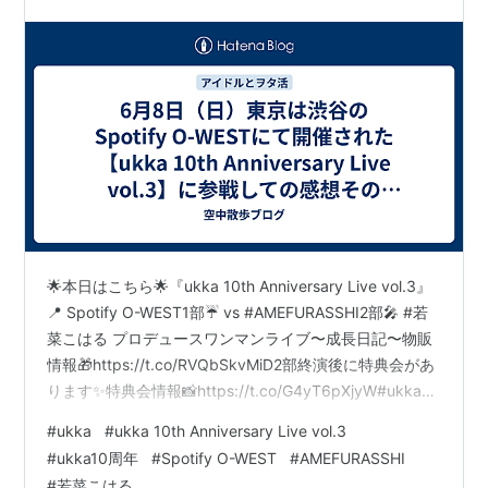
vol.3】に参戦しての感想その他ポスト集〈その
１〉
🌟本日はこちら🌟『ukka 10th Anniversary Live vol.3』
📍 Spotify O-WEST1部☔️ vs #AMEFURASSHI2部🎤 #若
菜こはる プロデュースワンマンライブ〜成長日記〜物販
情報🎁https://t.co/RVQbSkvMiD2部終演後に特典会があ
ります✨特典会情報📸https://t.co/G4yT6pXjyW#ukka
#ukka10周年 pic.twitter.com/ucZbPM9SqB — ukka(う
#
ukka
#
ukka 10th Anniversary Live vol.3
っか) (@ukka_music) June 8, 2025 📢本日のお願い📢
#
ukka10周年
#
Spotify O-WEST
#
AMEFURASSHI
#ukka ワンマンライブ『ukka 10th Annive…
#
若菜こはる