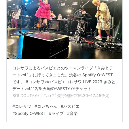
コレサワによるパスピエとのツーマンライブ「きみとデ
ートvol.1」に行ってきました。渋谷の Spotify O-WEST
です。 #コレサワ×#パスピエコレサワ LIVE 2023 きみと
デートvol.112/5(火)@O-WEST⚡️⚡️⚡️チケット
SOLDOUT⚡️⚡️⚡️／꙳｡:+* ﾟ先行物販⏰16:30~17:45予定チ
ケットのない方も購入可能🙆‍♀️コレサワ初の福袋🛍️も数量
#
コレサワ
#
コレちゃん
#
パスピエ
限定販売します✨＼꙳✼.｡:+* ﾟ꙳✼.｡
#
Spotify O-WEST
#
ライブ
#
音楽
pic.twitter.com/nYBELPCJkg — コレサワ(スタッフ)
(@koresawa_STAFF) 2023年11月26日