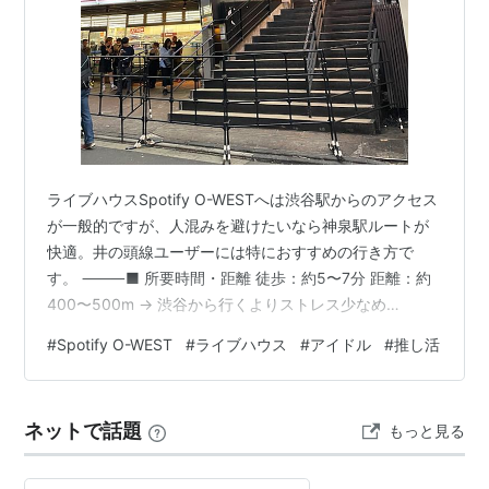
ライブハウスSpotify O-WESTへは渋谷駅からのアクセス
が一般的ですが、人混みを避けたいなら神泉駅ルートが
快適。井の頭線ユーザーには特におすすめの行き方で
す。 ⸻■ 所要時間・距離 徒歩：約5〜7分 距離：約
400〜500m → 渋谷から行くよりストレス少なめ⸻
■ 神泉駅からの行き方（北口ルート）スタートは神泉
#
Spotify O-WEST
#
ライブハウス
#
アイドル
#
推し活
駅。 ① 改札を出て左 → 北口へ ② 踏切は渡らず、目の
前の道路を横断 ③ 線路沿いの道を進む ④ 右手の階段
を上る ⑤ 上りきったら左折 ⑥ 最初の路地を右折 ⑦ 突
ネットで話題
もっと見る
き当たりを左折して直進 → 左手に目的地※南口からでも
ほぼ同じルートでOK ⸻■ 目印 1階がローソンの建物
…