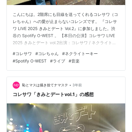
こんにちは。2階席にも目線を送ってくれるコレサワ（コ
レちゃん）への愛が止まらないコレンズです。 『コレサ
ワ LIVE 2025 きみとデート Vol.2』に参加しました。渋
谷の Spotify O-WEST 。 【本日の公演】コレサワ LIVE
2025 きみとデート vol.2出演：コレサワ / ネクライトー
キーOPEN 17:15 / START 18:00🎫THANK YOU SOLD
#
コレサワ
#
コレちゃん
#
ネクライトーキー
OUT!!※当日券の販売はございません🛍会場内大変混雑が
#
Spotify O-WEST
#
ライブ
#
音楽
予想されます。大きいお手荷物等はコインロッカーやク
ロークをご利用ください。
pic.twitter.com/pTNYM7DVNt — Spotify…
•
恥とマスは掻き捨てナマステ
3年前
コレサワ「きみとデートvol.1」の感想