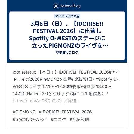
感想その他ポスト集
idorisefes.jp 【本日！】IDORISE!! FESTIVAL 2026#アイ
ドライズ2026PIGMONZの出番は🗓️3/8(日)📍Spotify O-
WEST🎤ライブ 12:10〜12:30📸物販/特典会 13:00〜
14:00 (Harlem 2F)となります⚡️📹ニコ生配信あり！
https://t.co/AdDKQa7zCg🔗詳細
https://t.co/R2lp7boYnCよろモン🧌 #PIGMONZ
#
PIGMONZ
#
IDORISE!! FESTIVAL 2026
pic.twitter.com/lyNhAP6J7k — PIGMONZ
#
Spotify O-WEST
#
ニコ生
#
配信視聴
(@PIGMONZ_idol) March 8, 2026 ただいま #PIGMONZ
待機中#I…