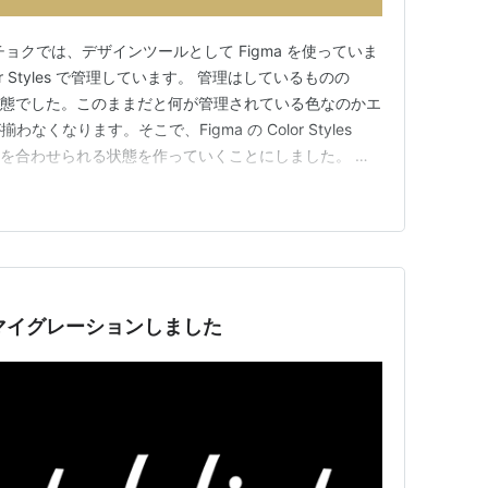
ョクでは、デザインツールとして Figma を使っていま
lor Styles で管理しています。 管理はしているものの
い状態でした。このままだと何が管理されている色なのかエ
くなります。そこで、Figma の Color Styles
変数を合わせられる状態を作っていくことにしました。 色
に UI の色の定義の再確認をして、一部曖昧なところは残
義をしました。 決まっていない部分があ…
 v14へマイグレーションしました