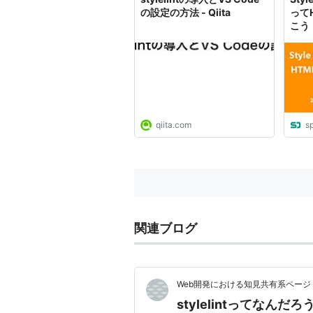
の設定の方法 - Qiita
って
こう
qiita.com
s
関連ブログ
Web開発における知見共有系ページ
stylelintってなんだ