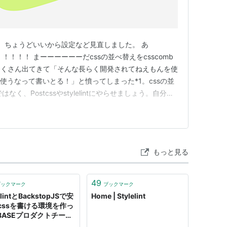
まった。ちょうどいいから設定など見直しました。 あ
！！！！ まーーーーーーだcssの並べ替えをcsscomb
たくさん出てきて「そんな長らく開発されてねえもんを使
ンも使うなって書いとる！」と憤ってしまった*1。cssの並
なく、Postcssやstylelintにやらせましょう。自分は
イルしていますが、live sass compilerがベンダープレフ
ってくれるので、scssと…
もっと見る
49
ブックマーク
ブックマーク
elintとBackstopJSで安
Home | Stylelint
cssを書ける環境を作っ
 BASEプロダクトチーム
グ