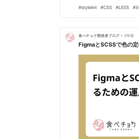
実行後のCSSファイル 5. 差
#
stylelint
#
CSS
#
LESS
#
S
•
食べチョク開発者ブログ
3年前
FigmaとSCSSで色