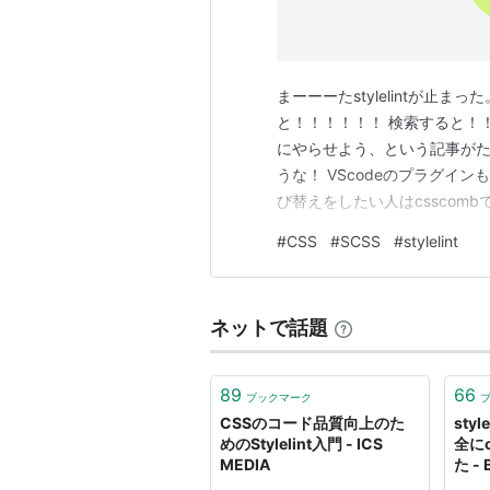
まーーーたstylelintが止
と！！！！！！ 検索すると！！
にやらせよう、という記事が
うな！ VScodeのプラグイ
び替えをしたい人はcsscombでは
VScodeでscssをcssにコンパ
#
CSS
#
SCSS
#
stylelint
ィックスやらコンパイルやらはや
ネットで話題
89
66
ブックマーク
CSSのコード品質向上のた
styl
めのStylelint入門 - ICS
全に
MEDIA
た -
ブロ