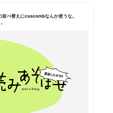
sの並べ替えにcsscombなんか使うな。
う。