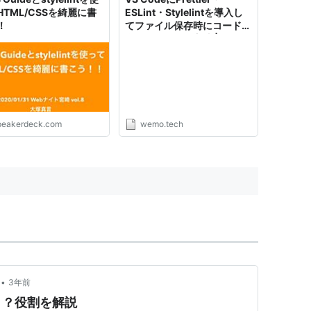
HTML/CSSを綺麗に書
ESLint・Stylelintを導入し
！
てファイル保存時にコードを
自動整形させる方法 |
WEMO
peakerdeck.com
wemo.tech
•
3年前
ろう？役割を解説