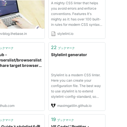
A mighty CSS linter that helps
you avoid errors and enforce
conventions. Features​ It's
mighty as it: has over 100 built-
in rules for modern CSS syntax
and features supports plugins so
evblog.thebase.in
stylelint.io
you can create your own
custom rules automatically fixes
problems where possible
22
ックマーク
ブックマーク
supports shareable configs
ub -
Stylelint generator
that...
serslist/browserslist
 Share target browsers
een different front-
Stylelint is a modern CSS linter.
ools, like
Here you can create your
refixer, Stylelint and
configuration file. The best way
l-preset-env
to use stylelint is to extend
stylelint-config-standard, so
you can focus on the main
ithub.com
maximgatilin.github.io
options. Answer the questions
and get your content for
.stylelintrc. Read more about it's
19
ックマーク
ブックマーク
using in the docs.
e Guideとstylelintを使
VS CodeにPrettier・