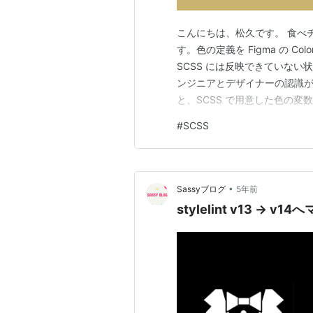
こんにちは、松久です。 食べチ
す。色の定義を Figma の Co
SCSS には反映できていな
ンジニアとデザイナーの認識が揃わな
と、SCSS で用意した色の
を定義するまで 1 年前ぐらい
#
SCSS
りつつも SCSS の変数の定
•
Sassyブログ
5年前
stylelint v13 →