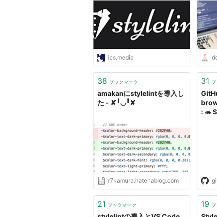
ics.media
d
38
31
ブックマーク
ブ
amakanにstylelintを導入し
GitH
た - ✘╹◡╹✘
brow
: 🦔
betw
end t
Autop
babe
r7kamura.hatenablog.com
g
21
19
ブックマーク
ブ
stylelintの導入とVS Code
Styl