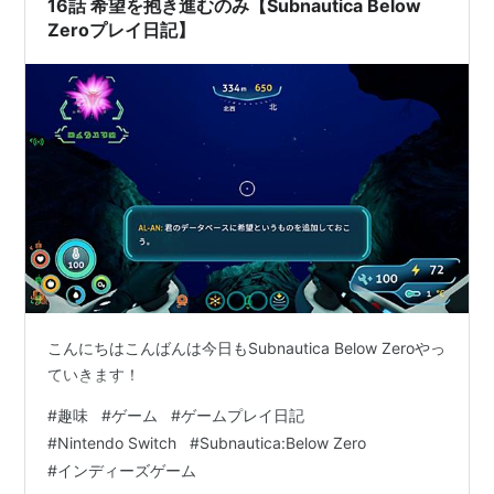
16話 希望を抱き進むのみ【Subnautica Below
Zeroプレイ日記】
こんにちはこんばんは今日もSubnautica Below Zeroやっ
ていきます！
#
趣味
#
ゲーム
#
ゲームプレイ日記
#
Nintendo Switch
#
Subnautica:Below Zero
#
インディーズゲーム