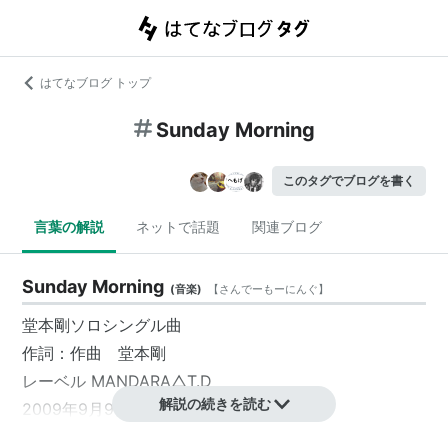
はてなブログ トップ
Sunday Morning
このタグでブログを書く
言葉の解説
ネットで話題
関連ブログ
Sunday Morning
(
音楽
)
【
さんでーもーにんぐ
】
堂本剛
ソロシングル曲
作詞：作曲
堂本剛
レーベル
MANDARA△T.D
解説の続きを読む
2009年9月9日発売。
2009-09-09