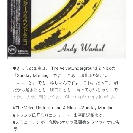
●きょうの１曲は、 The VelvetUnderground & Nicoの
『Sunday Morning』です。 さあ、日曜日の朝だよ
～……。と。 でも、珍しいんですよ、これ。だって、 朝
だから起きろとも、寝てろとも、 言ってないじゃないで
すか。 大概、朝というと、 Cheer up! sleepy jean!! みた
いに、 一日が始まるよ！さあ起きて！みたいなのが多い
#
The VelvetUnderground & Nico
#
Sunday Morning
中、 とにかく、朝だよ～、と、 弱～く耳元でささやかれ
#
トランプ氏肝煎りコンサート、出演辞退相次ぐ。
てるような……。 うん……、そうだね、 これは、もう、
#
スウェーデンが、究極のゲリラ戦闘機をウクライナに供
朝だね。 うん、朝だ……。 朝に違いない……。 ゴッホを
与。
思わせるプロモーションビデオも、 サイケデリックで素