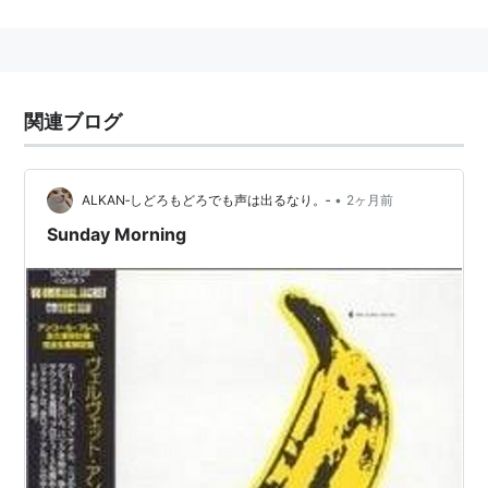
*
リスト
：
リスト::ジャニーズ関連キーワード//固有名詞
*
リスト
：
リスト::曲タイトル
関連ブログ
•
ALKAN‐しどろもどろでも声は出るなり。‐
2ヶ月前
Sunday Morning