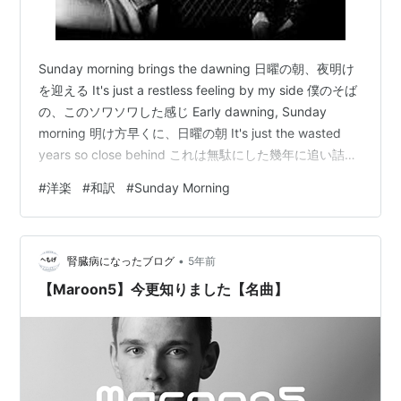
Sunday morning brings the dawning 日曜の朝、夜明け
を迎える It's just a restless feeling by my side 僕のそば
の、このソワソワした感じ Early dawning, Sunday
morning 明け方早くに、日曜の朝 It's just the wasted
years so close behind これは無駄にした幾年に追い詰め
られる感じ Watch out, the world's behind you 気をつけ
#
洋楽
#
和訳
#
Sunday Morning
て、世界がキミの背後に迫ってる There's always
someone around you いつ…
•
腎臓病になったブログ
5年前
【Maroon5】今更知りました【名曲】