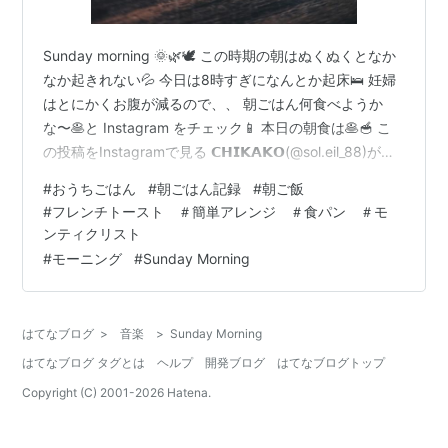
Sunday morning 🌞🌿🕊 この時期の朝はぬくぬくとなか
なか起きれない💦 今日は8時すぎになんとか起床🛌 妊婦
はとにかくお腹が減るので、、 朝ごはん何食べようか
な〜🥞と Instagram をチェック📱 本日の朝食は🥞🥣 こ
の投稿をInstagramで見る 𝗖𝗛𝗜𝗞𝗔𝗞𝗢(@sol.eil_88)がシ
ェアした投稿 大好きなフレンチトースト🍞 メープルシロ
#
おうちごはん
#
朝ごはん記録
#
朝ご飯
ップ🍁が無かったので💦 オリゴ糖で・・・ 健康志向とい
#
フレンチトースト ＃簡単アレンジ ＃食パン ＃モ
うことで💦 あま〜いフレンチトーストで良き朝でした🍳
ンティクリスト
今日は海へ行こうかな〜🏄🏽‍♀️ Thanks for your time...❤️
#
モーニング
#
Sunday Morning
はてなブログ
>
音楽
>
Sunday Morning
はてなブログ タグとは
ヘルプ
開発ブログ
はてなブログトップ
Copyright (C) 2001-
2026
Hatena.