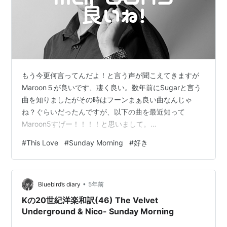
もう今更何言ってんだよ！と言う声が聞こえてきますが
Maroon５が良いです、凄く良い。数年前にSugarと言う
曲を知りましたがその時はフーンまぁ良い曲なんじゃ
ね？ぐらいだったんですが、以下の曲を最近知って
Maroon5すげー！！！！と思いまして。
www.youtube.com www.youtube.com すごい！This
#
This Love
#
Sunday Morning
#
好き
Loveはファンキーな感じで好き！Sunday Morningは文
字通り日曜の朝に聞きたいですねぇ。ちなみに歌詞の意
味はまだ知りませんし聞いてもわかりませんｗ良いんだ
•
よ！メロディーだけでも楽しいんだよ！ 今度カラオケで
Bluebird’s diary
5年前
歌おうと思います。練習せねば！ 宜しければ下のボタ
Kの20世紀洋楽和訳(46) The Velvet
ン…
Underground & Nico- Sunday Morning