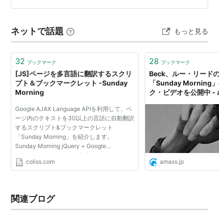
敵。 ●…
ネットで話題
もっと見る
32
28
ブックマーク
ブックマーク
[JS]ページを多言語に翻訳するスクリ
Beck、ルー・リード
プト＆ブックマークレット -Sunday
「Sunday Morni
Morning
ク・ビデオを公開中 - a
Google AJAX Language APIを利用して、ペ
ージ内のテキストを30以上の言語に自動翻訳
するスクリプト&ブックマークレット
「Sunday Morning」を紹介します。
Sunday Morning jQuery + Google
Translation デモでは、ダブルクリックでナ
coliss.com
amass.jp
ビゲーションを表示してインラインのテキス
トを翻訳するものと、単語単位で翻訳するも
の...
関連ブログ