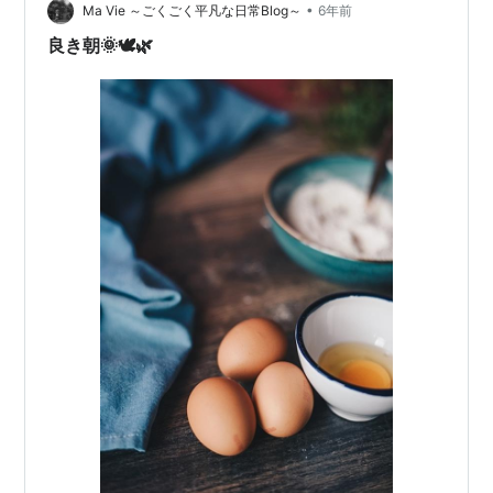
•
Ma Vie ～ごくごく平凡な日常Blog～
6年前
良き朝🌞🕊🌿