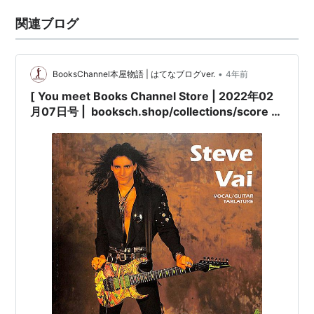
関連ブログ
•
BooksChannel本屋物語 | はてなブログver.
4年前
[ You meet Books Channel Store | 2022年02
月07日号 | booksch.shop/collections/score |
楽譜特集 | STEVE VAI: Vocal/guitar tablature
(Super rock guitarist) [ギター楽譜] #スティー
ヴ・ヴァイ | International Music
Publications(イギリス)※1991年発行 ※全71P |
#STEVEVAI 他 |