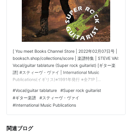
[ You meet Books Channel Store | 2022年02月07日号 |
booksch.shop/collections/score | 楽譜特集 | STEVE VAI:
Vocal/guitar tablature (Super rock guitarist) [ギター楽
譜] #スティーヴ・ヴァイ | International Music
Publications(イギリス)※1991年発行 ※全71P |
#STEVEVAI 他 | STEVE VAI: Vocal/guitar tablature
#
Vocal/guitar tablature
#
Super rock guitarist
(Super rock guitarist) [ギター楽譜] …
#
ギター楽譜
#
スティーヴ・ヴァイ
#
International Music Publications
関連ブログ