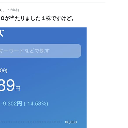
•
く。
5年前
POが当たりました１株ですけど。