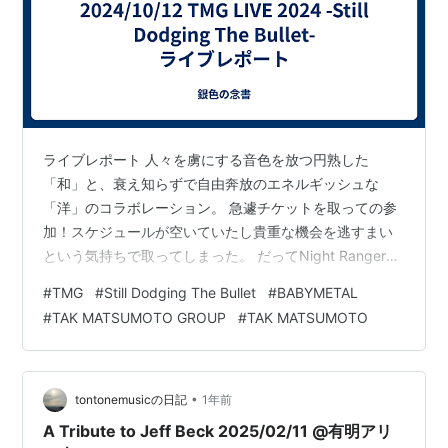
ライブレポート 人々を虜にする音色を放つ円熟した
「和」と、衰え知らずで自由奔放のエネルギッシュな
「洋」のコラボレーション。 急遽チケットを取っての参
加！スケジュールが空いていたし貴重な機会を逃すまい
という気持ちで取ってしまった。 だってNight Ranger・
Mr.BIG・Guns N' RosesのメンバーをリーダーとしてB'z
#
TMG
#
Still Dodging The Bullet
#
BABYMETAL
の松本孝弘という男が束ねるなんて滅多に見れない光景
#
TAK MATSUMOTO GROUP
#
TAK MATSUMOTO
よ？いちファンとしてはその現場を目撃しないと！とい
う衝動に駆られてしまった。 直前のチケットを買ったの
で最後列だ。ステージ全体を映すカメラが横にある席だ
った。上手側ね。 会場内には外国人がちらほら。ジャッ
•
tontonemusicの日記
1年前
クやエリック…
A Tribute to Jeff Beck 2025/02/11 @有明アリ