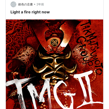
•
はないけれども一曲には絞り込めないほど、どの曲にも
銀色の念書
2年前
魂が宿っている内容なのだよね。それでもどうしてもと
Light a fire right now
言うのであれば、TERUと組んだ「落陽」かな…。で…