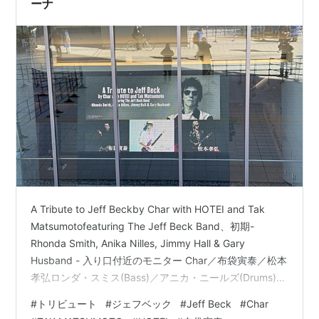
ーナ
A Tribute to Jeff Beckby Char with HOTEI and Tak
Matsumotofeaturing The Jeff Beck Band、初期-
Rhonda Smith, Anika Nilles, Jimmy Hall & Gary
Husband - 入り口付近のモニター Char／布袋寅泰／松本
孝弘ロンダ・スミス(Bass)／アニカ・ニールズ(Drums)／
ジミー・ホール (Vocal)／ゲイリー・ハズバンド
#
トリビュート
#
ジェフベック
#
Jeff Beck
#
Char
(Keyboards) ラッキーなことに東京に出かける用事があ