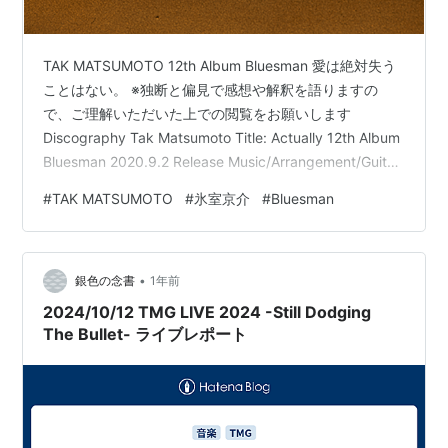
TAK MATSUMOTO 12th Album Bluesman 愛は絶対失う
ことはない。 ※独断と偏見で感想や解釈を語りますの
で、ご理解いただいた上での閲覧をお願いします
Discography Tak Matsumoto Title: Actually 12th Album
Bluesman 2020.9.2 Release Music/Arrangement/Guiter:
松本孝弘 Lyric/Vocal: 氷室京介
#
TAK MATSUMOTO
#
氷室京介
#
Bluesman
Arrangement/Background Vocal: Yukihide "YT"
Takiyama Drums: Shane Gaalaas Bass: Trav…
•
銀色の念書
1年前
2024/10/12 TMG LIVE 2024 -Still Dodging
The Bullet- ライブレポート