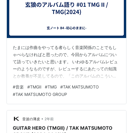
たまには作曲をやってる者らしく音楽関係のことでもし
ゃべらなければと思ったので、今回からアルバムについ
て語っていきたいと思います。 いわゆるアルバムレビュ
ーのようなものですが、レビューするにあたっての知識
とか教養が不足してるので、「このアルバムのこういう
ところがいいよね！」っていうフワッフワした内容にな
#
音楽
#
TMGⅡ
#
TMG
#
TAK MATSUMOTO
りますがご容赦ください。 今回の作品 TMG II / TMG リ
#
TAK MATSUMOTO GROUP
リース日：2024年9月18日 第一回は自分が直近で購入し
たCDであるこの作品から。 TMGとは"Tak Matsumoto
Group"の略で、B'zのギタリストである松本孝弘さんをリ
ーダーに、エリック・マーティン(Mr. Big…
•
音波の薄皮
2年前
GUITAR HERO (TMGⅡ) / TAK MATSUMOTO