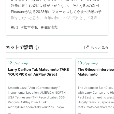
制作に勤しむ姿には頭が上がらない。 そんなB'zの次回
Pleasureがある2028年にフォーカスして今後の活動の予
測をしたいと思う。 今年の秋に-enⅤ- 突如として発表さ
れたソロ活動。かなり精力的に活動していて、ファンと
#
B'z
#
松本孝弘
#
稲葉浩志
しては嬉しい反面体調に気をつけてと心配もあるだろ
う。 とにかく稲葉さんの新たな音楽やライブで直接聴け
て嬉しいって感じではある。心配もあるがそんなの稲葉
ネットで話題
もっと見る
さん的にはしないでって思っていそうだしね。 個人的な
予想としては、カバーアルバムとか出す可能性もあるな
と考えている。直近で…
12
10
ブックマーク
ブックマーク
Larry Carlton Tak Matsumoto TAKE
The Gibson Interview
YOUR PICK on AirPlay Direct
Matsumoto
Smooth Jazz / Adult Contemporary /
The Japanese Star Discu
Instrumental Location: AMERICA NORTH:
with Larry Carlton and Hi
USA:Tennessee (TN) Record Label: 335
Paul East is meeting wes
Records AirPlay Direct Link:
Hugely famous Japanese 
AirPlayDirect.com/TakeYourPick Tokyo
Matsumoto collaborated 
Night /Radio Edit Jazzy Bullets Nite
virtuoso Larry Carlton on