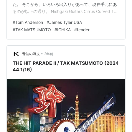
た。 そこから、いろいろ出入りがあって、現在手元にあ
るのが以下の通り。 Nishgaki Guitars Cirrus Curved Top
-Granadillo Neck- Tom Anderson Drop Top Classic
#
Tom Anderson
#
James Tyler USA
Deep Bora to Trans Blue Burst JAMES TYLER Studio
#
TAK MATSUMOTO
#
ICHIKA
#
fender
Elite HD “Blueberry Shmear” SSH Epiphone Insp…
•
音波の薄皮
2年前
THE HIT PARADE Ⅱ / TAK MATSUMOTO (2024
44.1/16)