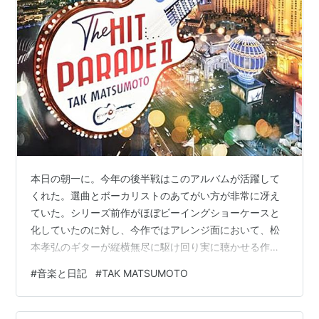
本日の朝一に。今年の後半戦はこのアルバムが活躍して
くれた。選曲とボーカリストのあてがい方が非常に冴え
ていた。シリーズ前作がほぼビーイングショーケースと
化していたのに対し、今作ではアレンジ面において、松
本孝弘のギターが縦横無尽に駆け回り実に聴かせる作り
になっていたことと、ゲストボーカルの曲への入り込み
#
音楽と日記
#
TAK MATSUMOTO
方がしっくり来る仕上がりになっていたこととで、幸せ
なカヴァーアルバムになっているのではないかと。この
中からベストトラックを挙げろと言われても、とてもで