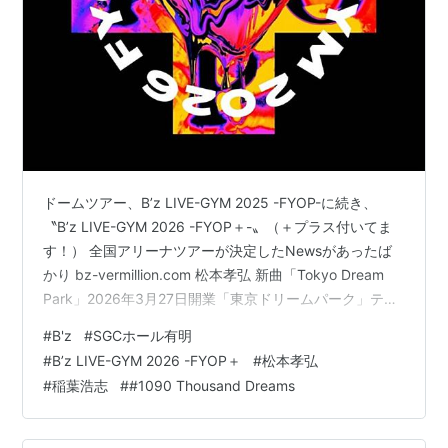
ドームツアー、B’z LIVE-GYM 2025 -FYOP-に続き、
〝B’z LIVE-GYM 2026 -FYOP＋-〟（＋プラス付いてま
す！） 全国アリーナツアーが決定したNewsがあったば
かり bz-vermillion.com 松本孝弘 新曲「Tokyo Dream
Park」2026年3月27日開業「東京ドリームパーク」テー
マ曲に決定!! ＆東京ドリームパーク内「SGCホール有
#
B'z
#
SGCホール有明
明」B'zこけら落とし公演開催決定!! 📌2026年3月28日
#
B’z LIVE-GYM 2026 -FYOP＋
#
松本孝弘
（土）、29日（日） テレビ朝日が2026年3月27日に開業
#
稲葉浩志
#
#1090 Thousand Dreams
する、東京ドリームパークのテーマ曲「Tokyo Dream
Park」を松本孝弘が書…