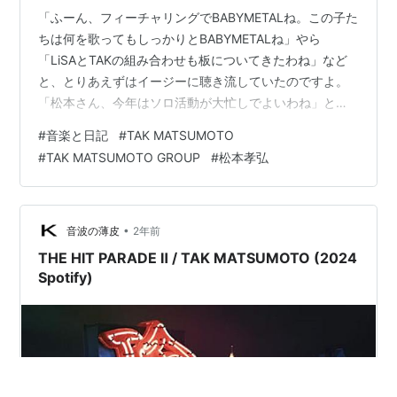
「ふーん、フィーチャリングでBABYMETALね。この子た
ちは何を歌ってもしっかりとBABYMETALね」やら
「LiSAとTAKの組み合わせも板についてきたわね」など
と、とりあえずはイージーに聴き流していたのですよ。
「松本さん、今年はソロ活動が大忙しでよいわね」とか
ね。そんなこんなだったのですが、ラストトラックの
#
音楽と日記
#
TAK MATSUMOTO
頭、その数音が鳴った瞬間に世界が変わりましたよ。
#
TAK MATSUMOTO GROUP
#
松本孝弘
「え？え？これ？あれ？マジ？」と。あとはもう詳しく
述べなくともよいですね。この曲だけ数回リピートしま
した。むしろ今もこれを書きながら聴いております。松
本さんはこの曲のことを本当に愛してやまないのです
•
音波の薄皮
2年前
ね。オリジナル曲の初出は2006年ですか…
THE HIT PARADE Ⅱ / TAK MATSUMOTO (2024
Spotify)