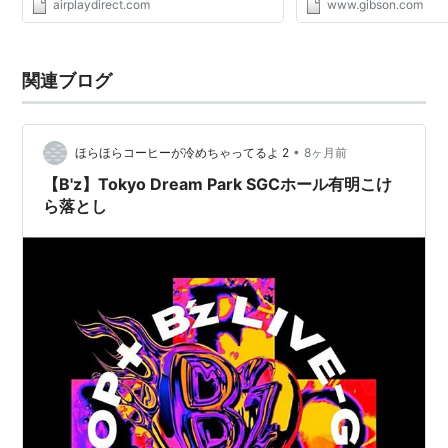
airplaydirect.com
www.gibson.com
Crawler 2010 The Way We Were Islands of
Take Your Pick, due June 
Japan Neon Blue Tokyo Night Hotalu East
June 2 in Jap...
West...
関連ブログ
•
ほらほらコーヒーが冷めちゃってるよ 2
8ヶ月前
【B'z】Tokyo Dream Park SGCホール有明こけ
ら落とし