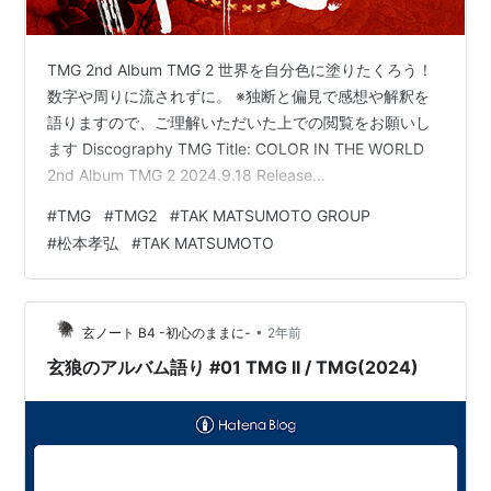
TMG 2nd Album TMG 2 世界を自分色に塗りたくろう！
数字や周りに流されずに。 ※独断と偏見で感想や解釈を
語りますので、ご理解いただいた上での閲覧をお願いし
ます Discography TMG Title: COLOR IN THE WORLD
2nd Album TMG 2 2024.9.18 Release
Music/Arrangement/Guiter: 松本孝弘 Vocal: Eric Martin
#
TMG
#
TMG2
#
TAK MATSUMOTO GROUP
Lyric/Bass/Background Vocal: Jack Blades
#
松本孝弘
#
TAK MATSUMOTO
Arrangement/Background Vocal: Yukihide"YT"Tak…
•
玄ノート B4 -初心のままに-
2年前
玄狼のアルバム語り #01 TMG II / TMG(2024)