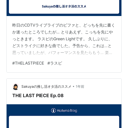
昨日のCDTVライブライブのビファと、どっちを先に書く
か迷ったところでしたが… とりあえず、こっちを先にや
っときます。 ラスピのGreen Lightです。 久しぶりに、
どストライクに好きな曲でした。予告から、これは…と
思っていましたが、パフォーマンスを見たらもう… 楽曲
の良さもさることながら、オーデションで、あのメンバ
#
THELASTPIECE
#
ラスピ
ーがやるGreen Lightの尊いこと。 つまりザストの時の
Bee Freeのような感じ。あの時も、推しのリュウヘイが
いなくても、あのチームのBee Freeに心奪われて、繰り
•
返しYouTubeでパフォーマンスを見ていました。 きっ
Sakuyaの推し活オタ活のススメ
1年前
と、オーデションだからこそのパッションと刹那…
THE LAST PIECE Ep.08