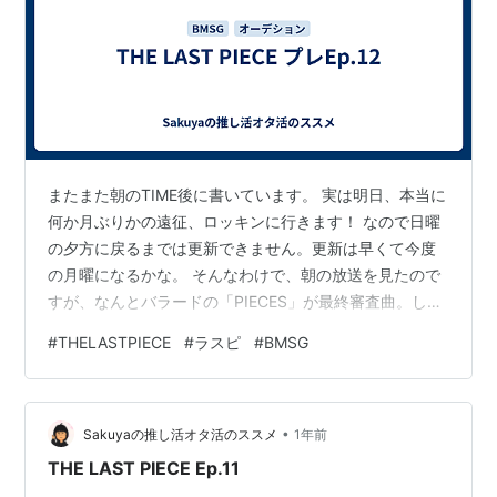
またまた朝のTIME後に書いています。 実は明日、本当に
何か月ぶりかの遠征、ロッキンに行きます！ なので日曜
の夕方に戻るまでは更新できません。更新は早くて今度
の月曜になるかな。 そんなわけで、朝の放送を見たので
すが、なんとバラードの「PIECES」が最終審査曲。しか
も自分でリリックを書き、10人が一緒にパフォーマン
#
THELASTPIECE
#
ラスピ
#
BMSG
ス。斬新だな… でも、これを歌うみんなはとても良かっ
た。個人のリリックも相まってなんだか泣ける… あと、
きちんと一人一人の歌が聞けたんだよね。ラップでもダ
•
ンスでもなく。 TAIKIの歌唱がね、とても良かった。ラッ
Sakuyaの推し活オタ活のススメ
1年前
プとダンスの印象強いけど、歌も良かったよ。 それから
THE LAST PIECE Ep.11
目を引いたのは、KE…