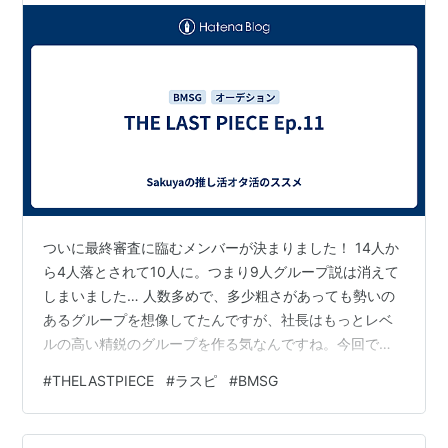
ついに最終審査に臨むメンバーが決まりました！ 14人か
ら4人落とされて10人に。つまり9人グループ説は消えて
しまいました… 人数多めで、多少粗さがあっても勢いの
あるグループを想像してたんですが、社長はもっとレベ
ルの高い精鋭のグループを作る気なんですね。今回でそ
れがよくわかりました。本気でかなり難しいSecret
#
THELASTPIECE
#
ラスピ
#
BMSG
Gardenのような曲をちゃんとこなせるグループにしたい
んだな、と。 その意味で…私が予想していたメンバーと
は若干違いましたが、当初考えた年齢的な成熟はポイン