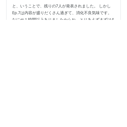
と、いうことで、残りの7人が発表されました。 しかし
Ep.7は内容が盛りだくさん過ぎて、消化不良気味です。
なにせ１時間以上ありましたからね。とりあえずまずは4
次の合格者について。 残りの7人…RYOTO、RAIKI、
HAL、RUI、REN、AOI、KANTAでした。 私の予想(希望)
とは2人違っていましたが、とりあえず納得はしていま
#
THELASTPIECE
#
ラスピ
#
BMSG
す。違っていた2人はともするとあやしい？気はしていた
ので… でも、同じくあやしいかも、と思ったAOIが残っ
てくれたので嬉しい。(にしても、合格者が呼ばれていく
•
のを見ているAOIのなんと可愛いこと！自分の名前が呼ば
Sakuyaの推し活オタ活のススメ
1年前