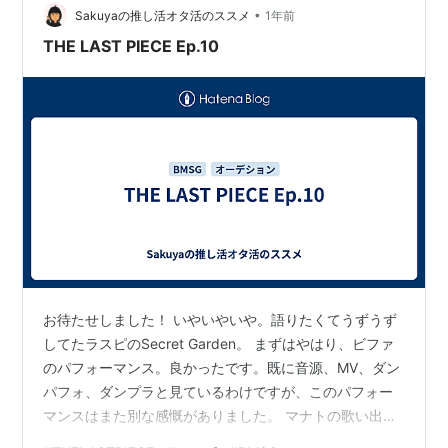
•
トとしてやっぱりあった気がします。 RYOTO、HAL、
Sakuyaの推し活オタ活のススメ
1年前
AOIの年少トリオが脱落してしまいました。そして違和感
THE LAST PIECE Ep.10
あったと言っていた…
お待たせしました！ いやいやいや。語りたくてうずうず
してたラスピのSecret Garden。 まずはやはり、ビファ
のパフォーマンス。良かったです。既に音源、MV、ダン
パフォ、ダンプラと見ているわけですが、このパフォー
マンスはまた別な感慨がありました。 マナトの歌い出し
は最高だし、そのあとのリュウヘイも良かったし、何よ