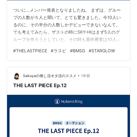
ついに…メンバー発表となりましたね。 まずは、グルー
プの人数が５人と聞いて、とても驚きました。今10人い
るのに、その半分の人数しかデビューできないなんて。
でも考えてみたら、ザストの時にSKY-HIはまず5人のグ
ループを作ろうとしていた。その時も最終審査は10人だ
った。 そして最初に呼ばれたのがRUI。それはそうでし
#
THELASTPIECE
#
ラスピ
#
BMSG
#
STARGLOW
ょうね、という感想でした。そもそもRUIが落ちる要素は
なにもないし、Moonchaserは本当に素晴らしかった。
それにしても、RUIに対して臆面もなく愛を伝える社長。
•
この4年間を乗り切ってきた2人の時間の重みを感じまし
Sakuyaの推し活オタ活のススメ
1年前
た。 次がTAIKI。TAIKIも、やっとのデビューに喜ぶさ
THE LAST PIECE Ep.12
ま…