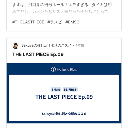
まずは、河口湖の円形ホール！エモすぎる…タイキは初
めてだし、カノンたちザスト民だった子たちにとっては
聖地ですよね。そしてルイにとってはなんといっても思
#
THELASTPIECE
#
ラスピ
#
BMSG
い出のホール。 そこで先行ビファのパフォーマンス。黒
の衣装で揃えたビファは余裕の色気がありました。 レオ
の言葉も重みがあったねぇ。 でも、ラスピの子たちのパ
•
フォーマンスもそれぞれ凄かった。全編見れてはいない
Sakuyaの推し活オタ活のススメ
1年前
けど、ザストの時も然り。不完全なりの魅力というか、
THE LAST PIECE Ep.09
若さの煌めきが凄かった。 今夜は…