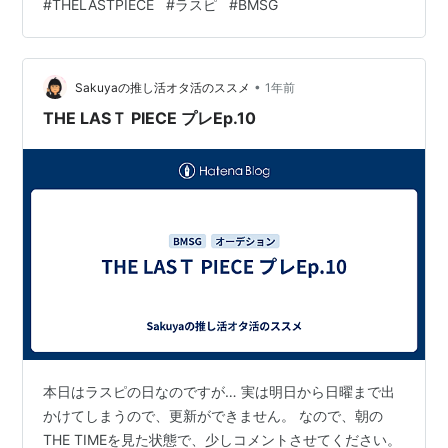
#
THELASTPIECE
#
ラスピ
#
BMSG
りダンスはソウタがカッコ良く決めてくれました。ジュ
ノン・シュントの艶のある歌声、レオの深みのある声。
なんというか…非常にCoolな色気を見せてくれました
•
ね。 後攻のラスピの子たちとの４年間の重みの差が出て
Sakuyaの推し活オタ活のススメ
1年前
いたと思います。ダンス、歌ともに、楽曲との一体感が
THE LASＴ PIECE プレEp.10
凄かった。ビファのグループ…
本日はラスピの日なのですが… 実は明日から日曜まで出
かけてしまうので、更新ができません。 なので、朝の
THE TIMEを見た状態で、少しコメントさせてください。