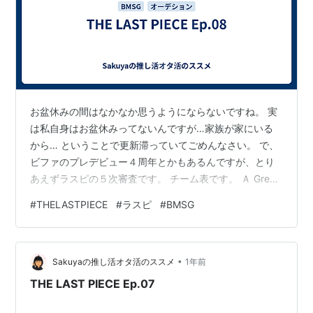
お盆休みの間はなかなか思うようにならないですね。 実
は私自身はお盆休みってないんですが…家族が家にいる
から… ということで更新滞っていてごめんなさい。 で、
ビファのプレデビュー４周年とかもあるんですが、とり
あえずラスピの５次審査です。 チーム表です。 Ａ Green
Lightチーム 生年月日 年齢 干支 星座 星座の属性 一般枠
#
THELASTPIECE
#
ラスピ
#
BMSG
3次課題曲 4次チーム KANON 2006/4/3 19 戌 牡羊 火
Superstar E REN 2007/5/11 18 亥 牡牛 土 音色 E RAIKI
2007/5/13 18 亥 牡牛 土 Fantasista D RUI 2007/6/1 18
•
…
Sakuyaの推し活オタ活のススメ
1年前
THE LAST PIECE Ep.07