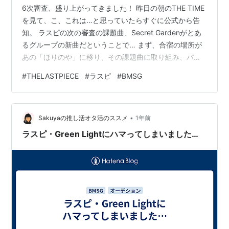
6次審査、盛り上がってきました！ 昨日の朝のTHE TIME
を見て、こ、これは…と思っていたらすぐに公式から告
知。 ラスピの次の審査の課題曲、Secret Gardenがとあ
るグループの新曲だということで… まず、合宿の場所が
あの「ほりのや」に移り、その課題曲に取り組み、パフ
ォーマンス本番当日にその事実を知らされた彼らの前
#
THELASTPIECE
#
ラスピ
#
BMSG
に、そのグループが現れる、という振りでした。 おお
っ！これはまさか…？ほりのやだしなぁ…とか思っていた
らすぐにBE:FIRST公式から新曲「Secret Garden」の告
•
知が出ました。これは早かった。え？ネタバレ?と思った
Sakuyaの推し活オタ活のススメ
1年前
くらい。 そんなことでいつも以上に楽しみに見た夜の
ラスピ・Green Lightにハマってしまいました…
配…