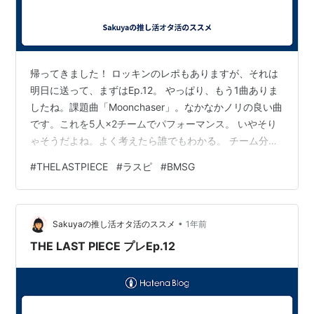
帰ってきました！ ロッキンのレポもありますが、それは
明日に送って、まずはEp.12。 やっぱり、もう1曲ありま
したね。課題曲「Moonchaser」。なかなかノリの良い曲
です。これを5人×2チームでパフォーマンス。 いやそり
ゃそうだよね。よく考えたら誰でもわかる。 チーム分け
は以下の通り。 チームSpace 生年月日 年齢 干支 星座 星
#
THELASTPIECE
#
ラスピ
#
BMSG
座の属性 3次課題曲 4次チーム 5次チーム VS BE:FIRST
GOICHI 2006/12/14 18 戌 射手 火 Fantasista A Blast
Off b RAIKI 2007/5/13 18 亥 牡牛 土 Fantasista D Gre…
•
Sakuyaの推し活オタ活のススメ
1年前
THE LAST PIECE プレEp.12