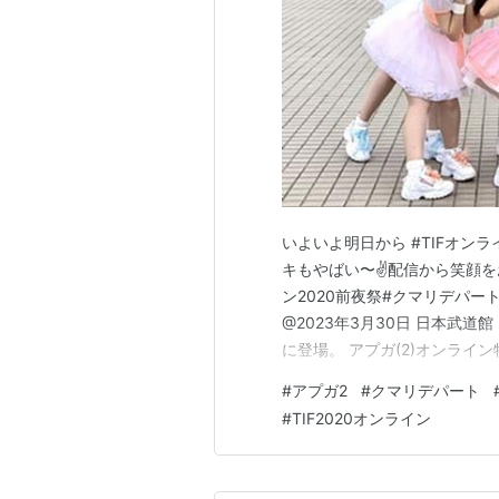
いよいよ明日から #TIFオンラ
キもやばい〜✌️配信から笑顔をお届けしま
ン2020前夜祭#クマリデパート pi
@2023年3月30日 日本武道館 (@q
に登場。 アプガ(2)オンライン
した！このあと、11:30からH
#
アプガ2
#
クマリデパート
#
TIF2020オンライン