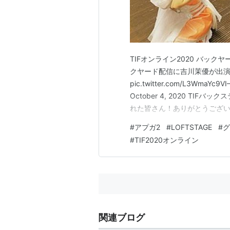
TIFオンライン2020 バック
クヤード配信に吉川茉優が出演いた
pic.twitter.com/L3WmaY
October 4, 2020 T
れた皆さん！ありがとうござい
ことに…✨徳井さんとは喧嘩勃発
#
アプガ2
#
LOFTSTAGE
#
グ
ガ2 #TIFオンライン2020 pic.t
#
TIF2020オンライン
関連ブログ