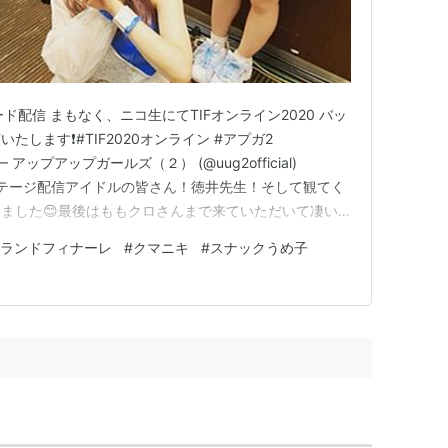
ヤード配信 まもなく、ニコ生にてTIFオンライン2020 バッ
します❗️#TIF2020オンライン #アプガ2
c9VI— アップアップガールズ（２） (@uug2official)
IFバックステージ配信アイドルの皆さん！徳井先生！そして観てく
ました😊最後はももクロさんまで来ていただいて凄い
寸前でしたがめちゃくちゃ楽しかったです^ - ^#アプ
ランドフィナーレ
#
クマニキ
#
スナックうめ子
witt…