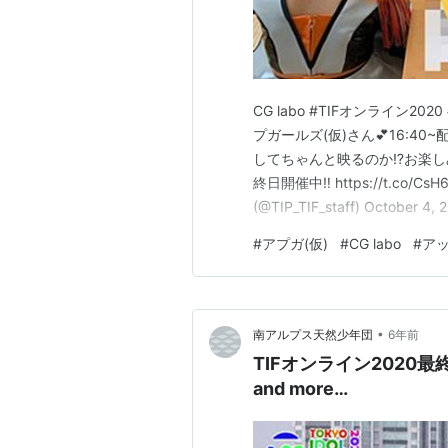
CG labo #TIFオンライン20
プガールズ(仮)さん💕16:40
してちゃんと映るのか⁉️お楽しみに
終日開催中‼️ https://t.co/CsH6
(@TIP_TIF_staff) Octob
ルズ(仮)#TIFオンライン2020
#
アプガ(仮)
#
CG labo
#
ア
•
南アルプス天然少年団
6年前
TIFオンライン2020最
and more…