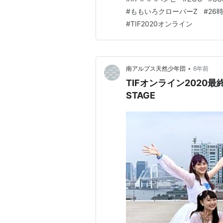
それぞれがグ…
#
ももいろクローバーZ
#
26
#
TIF2020オンライン
•
南アルプス天然少年団
6年前
TIFオンライン2020最終
STAGE