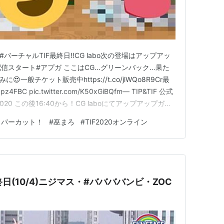
20 #バーチャルTIF最終日‼️CG labo次の登場はアップアッ
~配信スタート#アプガ ここはCG...グリーンバック…果た
一般チケット販売中https://t.co/jlWQo8R9Cr最
pz4FBC pic.twitter.com/K50xGiBQfm— TIP&TIF 公式
er 4, 2020 この後16:40から！CG laboにてアップアップガー
…
ッパーカット！
#
巫まろ
#
TIF2020オンライン
終日(10/4)ニジマス・#ババババンビ・ZOC