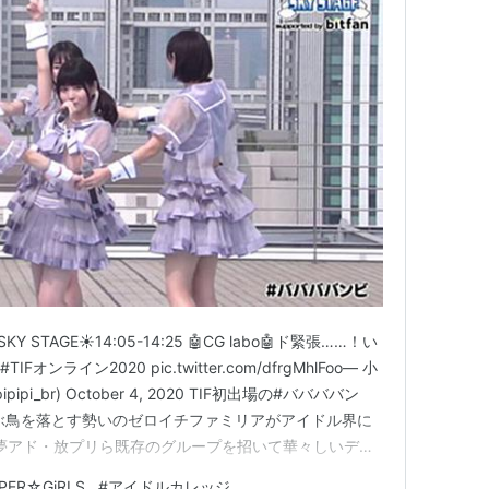
SKY STAGE☀️14:05-14:25 🤖CG labo🤖ド緊張……！い
ンライン2020 pic.twitter.com/dfrgMhlFoo— 小
pi_br) October 4, 2020 TIF初出場の#ババババン
ぶ鳥を落とす勢いのゼロイチファミリアがアイドル界に
ャ・夢アド・放プリら既存のグループを招いて華々しいデビ
ものの、新型コロナの感染拡大により中止。 メンバー
PER☆GiRLS
#
アイドルカレッジ