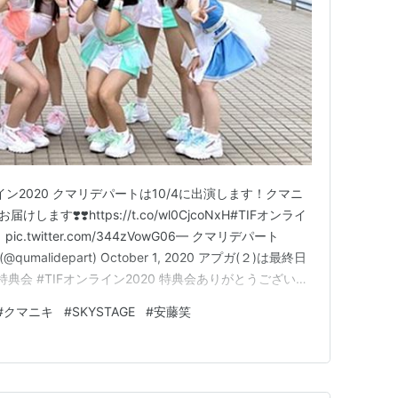
イン2020 クマリデパートは10/4に出演します！クマニ
す❣️❣️https://t.co/wl0CjcoNxH#TIFオンライ
c.twitter.com/344zVowG06— クマリデパート
umalidepart) October 1, 2020 アプガ(２)は最終日
特典会 #TIFオンライン2020 特典会ありがとうございま
OT STAGEでクマニキコラボです‼️あの曲やあ…
#
クマニキ
#
SKYSTAGE
#
安藤笑