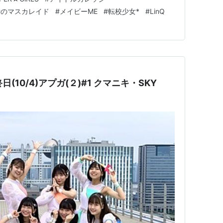
時のマスカレイド
#
メイビーME
#
転校少女*
#
LinQ
日(10/4)アプガ(２)#1 クマニキ・SKY