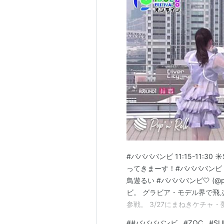
#ババババンビ 11:15-11:30 ☀️
ってきまーす！#ババババンビ #TIFオ
鳥遊るい #ババババンビ🤍 (@pipi
ビ。 グラビア・モデル界で飛
参戦。 3/27にまねきケチ
ューイベントを行う予定だった
#
#ババババンビ
#
ZOC
#
SU