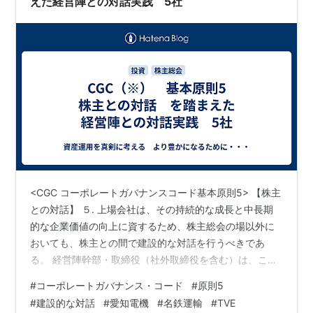
えた経営陣との対話実践 5社
<CGC コーポレートガバナンスコード基本原則5> 【株主
との対話】 ５. 上場会社は、その持続的な成長と中長期
的な企業価値の向上に資するため、株主総会の場以外に
おいても、株主との間で建設的な対話を行うべきであ
る。 経営陣幹部・取締役（社外取締役を含む）は、こう
した対話を通じて株主の声に耳を傾け、その関心・懸念
#
コーポレートガバナンス・コード
#
原則5
に正当な関心を払うとともに、自らの経営方針を株主に
#
建設的な対話
#
愛知電機
#
名鉄運輸
#
TVE
分かりやすい形で明確に説明しその理解を得る努力を行