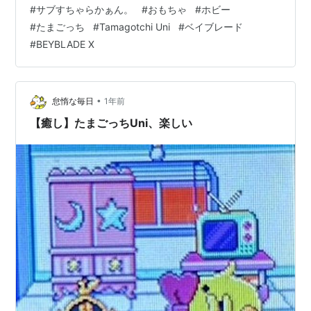
#
サブすちゃらかぁん。
#
おもちゃ
#
ホビー
にも沢山いて嬉し泣き。というか公式が、ばんぞー博士
#
たまごっち
#
Tamagotchi Uni
#
ベイブレード
とミカチューちゃんと覚えててより嬉しい。で、そもそ
#
BEYBLADE X
も今回のデザインが素晴らしい！ 大好き過ぎる！そして
新作ベイブレードXがスタート。このスタートダッシュで
ゴリゴリにやったことがないの…
•
怠惰な毎日
1年前
【癒し】たまごっちUni、楽しい