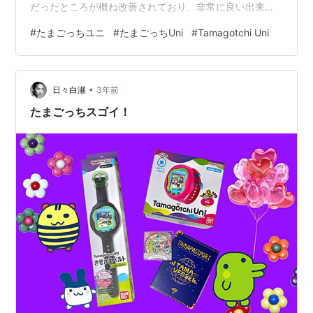
だったところが概ね改善されており、非常に良い出来だ
と思いますよ。女児向けのプレゼントとしてはかなりお
#
たまごっちユニ
#
たまごっちUni
#
Tamagotchi Uni
すすめです。 バンダイ(BANDAI) Tamagotchi Uni Purple
対象年齢 6才以上 【日本おもちゃ大賞2023コミュニケー
ショントイ部門大賞】【2023年日経優秀製品・サービス
•
賞・日経MJ賞受賞】 バンダイ(BANDAI) Amazon たまご
日々白瀬
3年前
っちUni（ユニ）の特徴 たまごっ…
たまごっちスゴイ！