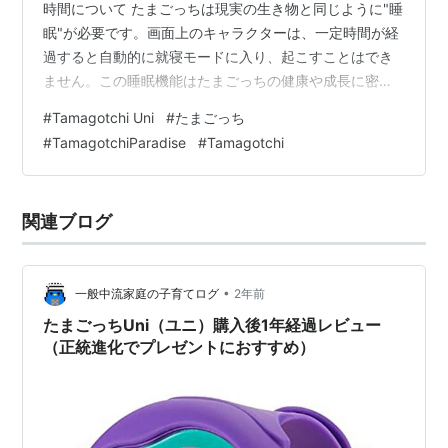
時間について たまごっちは現実の生き物と同じように"睡
眠"が必要です。画面上のキャラクターは、一定時間が経
過すると自動的に就寝モードに入り、起こすことはでき
ません。この睡眠機能はたまごっちの健康や成長に密接
に関係しており、毎日の育成サイクルの中でも非常に重
#
Tamagotchi Uni
#
たまごっち
要な要素となります。 基本的に寝る時間はモデルによっ
#
TamagotchiParadise
#
Tamagotchi
て異なりますが、20時〜22時の間に寝始めることが多
く、朝は7時〜9時の間に起床するパターンが一般的で
す。この時間帯にあわせて日常的なお世話をすること
関連ブログ
で、たまごっちとの生活リズムが自然に整っていきま
す。また、季節や祝日によって睡眠時間が特別…
•
一般中流家庭の子育てログ
2年前
たまごっちUni（ユニ）購入後1年経過レビュー
（正統進化でプレゼントにおすすめ）