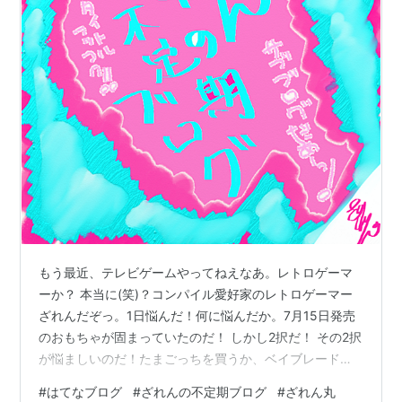
もう最近、テレビゲームやってねえなあ。レトロゲーマ
ーか？ 本当に(笑)？コンパイル愛好家のレトロゲーマー
ざれんだぞっ。1日悩んだ！何に悩んだか。7月15日発売
のおもちゃが固まっていたのだ！ しかし2択だ！ その2択
が悩ましいのだ！たまごっちを買うか、ベイブレードを
買うか！ でだ！新作たまごっちユニ、はあたしの一番好
#
はてなブログ
#
ざれんの不定期ブログ
#
ざれん丸
きなみみっちが初期キャラに登場。CMにも、公式の画像