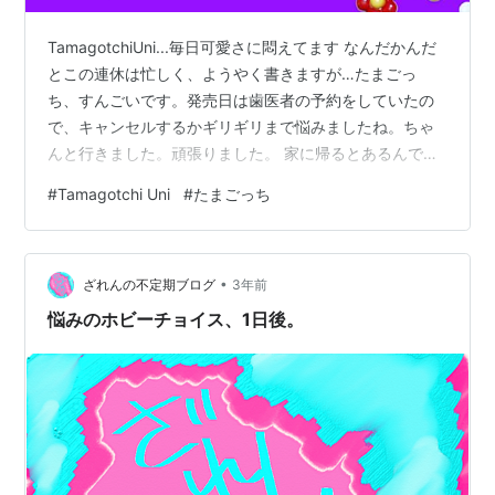
TamagotchiUni...毎日可愛さに悶えてます なんだかんだ
とこの連休は忙しく、ようやく書きますが…たまごっ
ち、すんごいです。発売日は歯医者の予約をしていたの
で、キャンセルするかギリギリまで悩みましたね。ちゃ
んと行きました。頑張りました。 家に帰るとあるんです
ね、例のブツが…！ 例のブツです。たまごっち本体(ピン
#
Tamagotchi Uni
#
たまごっち
ク)、きせかえベルト(黒)、予約特典のたまパスポートと
ステッカー感動です。発売のニュースを見てから購入を
決め、4年ぶりに手にするたまごっちにワクワクしていま
•
した。ええ、4年ぶりです。平成生まれですので、たまご
ざれんの不定期ブログ
3年前
っちはドンピシャ世代です。じつは4年前に欲しくなって
悩みのホビーチョイス、1日後。
メルカリでたまごっ…