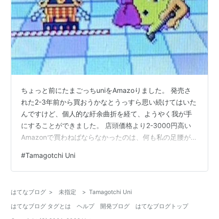
ちょっと前にたまごっちuniをAmazoりました。 発売さ
れた2-3年前から買おうかなとうっすら思い続けてはいた
んですけど、個人的な紆余曲折を経て、ようやく我が手
にすることができました。 店頭価格より2-3000円高い
Amazonで買わねばならなかったのは、何も私の足腰がベ
ッドに張り付いていたわけではなく、そもそも店頭にた
#
Tamagotchi Uni
まごっちが無かったからです。 本当、どこ行ってもない
んですよね。 おもちゃ屋さんから家電量販店までと、私
的には天変地異くらいの遠出をしたんですけど、見つか
はてなブログ
>
未指定
>
Tamagotchi Uni
らず。 びっくりです。 てっきり、カルビーのポテトチッ
はてなブログ タグとは
ヘルプ
開発ブログ
はてなブログトップ
プくらい安定供給されてるもんだと思ってましたから