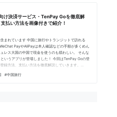
向け決済サービス・TenPay Goを徹底解
、支払い方法を画像付きで紹介！
含まれています 中国に旅行やトランジットで訪れる
Chat PayやAliPayは本人確認などの手順が多くめん
ュレス大国の中国で現金を使うのも煩わしい。 そんな
」というアプリが登場しました！ 今回はTenPay Goの登
の登録方法、支払い方法を徹底解説していきます。
法 登録に必要なもの アプリのダウンロード メールアドレス
国
#
中国旅行
ットカードの登録 Apple Payの登録 クレジットカード…