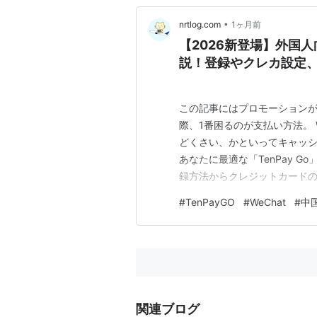
•
nrtlog.com
1ヶ月前
【2026新登場】外国人
説！登録やクレカ設定
この記事にはプロモーションが
際、1番困るのが支払い方法。 We
どくさい、かといってキャッシ
あなたに最適な「TenPay Go
録方法からクレジットカード
TenPay Goとは？ 登録方
#
TenPayGO
#
WeChat
#
中
の登録 Apple Pay・クレジ
関連ブログ