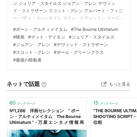
ン ジュリア・スタイルズ ジョアン・アレン デヴィッ
ド・ストラザーン スコット・グレン アルバート・フィニ
ー パディ・コンシダイン コリン・スティントン コーリ
イ・ジョンソン トム・ギャロップ エドガー・ラミレス
#
ボーン・アルティメイタム
#
The Bourne Ultimatum
ダニエル・ブリュール ほか 監督：ポール・グリーングラ
#
映画
#
マット・デイモン
#
ジュリア・スタイルズ
ス 原案：トニー・ギルロイ 原作：『最後の暗殺者』ロバ
#
ジョアン・アレン
#
デヴィッド・ストラザーン
ート・ラドラム youtu.be ボーンシリーズ三作目。 ジェ
#
スコット・グレン
#
ポール・グリーングラス
ットコースターで、視界が揺れるあの感覚を思い出す。
#
最後の暗殺者
donko7bu.hatenablog…
ネットで話題
もっと見る
60
15
ブックマーク
ブックマーク
№1,286 洋画セレクション “ ボー
"THE BOURNE ULTI
ン・アルティメイタム The Bourne
SHOOTING SCRIP
Ultimatum ” - 万 屋 エ ン タ メ 情 報 局
位相