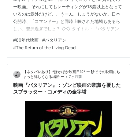
ー映画。 それにしてもレーティングが18歳以上となって
いるのは意外だけど、、うーん、しょうがないか。日本
公開時、「コマンドー」と同時上映された地域もあるら
しい。贅沢過ぎでしょ？ ◇◇ タイトル：『バタリアン』
（原題:The Return of the Living Dead） 監督： ダン・
#
80年代映画
#
バタリアン
オバノン 主演： トム・マシューズ ジェームズ・カレン
#
The Return of the Living Dead
クルー・ギャラガー ドン・カルファ 公開年： 1985年8
月16日 国： アメリカ合衆国 上映時間：91分 ジャンル：
ホラー、コメディ あらすじ ケンタッキー州ルイビルのユ
【ネタバレあり】*ぽかぽか映画日和* ー 秒でその映画にち
ニーダ医療用品倉庫で、フラン…
•
ょっと詳しくなる場所 ー
7ヶ月前
映画『バタリアン』：ゾンビ映画の常識を覆した
スプラッター・コメディの金字塔