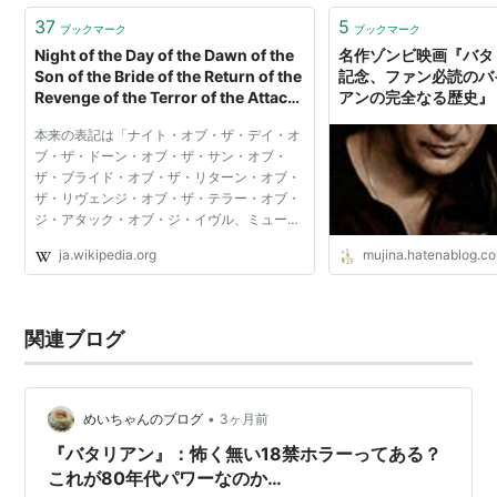
37
5
ブックマーク
ブックマーク
Night of the Day of the Dawn of the
名作ゾンビ映画『バタ
Son of the Bride of the Return of the
記念、ファン必読のバ
Revenge of the Terror of the Attack
アンの完全なる歴史』（
of the Evil, Mutant, Alien, Flesh
Complete History of 
本来の表記は「ナイト・オブ・ザ・デイ・オ
Eating, Hellbound, Zombified Living
the Living Dead
ブ・ザ・ドーン・オブ・ザ・サン・オブ・
Dead Part 2: In Shocking 2-D -
ぼくと、むじなと、ラ
ザ・ブライド・オブ・ザ・リターン・オブ・
Wikipedia
ザ・リヴェンジ・オブ・ザ・テラー・オブ・
ジ・アタック・オブ・ジ・イヴル、ミュータ
ント、エイリアン、フレッシュ・イーティン
ja.wikipedia.org
mujina.hatenablog.c
グ、ヘルバウンド、ゾンビファイド・リヴィ
ング・デッド・パー...
関連ブログ
•
めいちゃんのブログ
3ヶ月前
『バタリアン』：怖く無い18禁ホラーってある？
これが80年代パワーなのか…