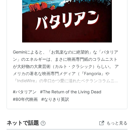
Geminiによると、「お気楽なのに絶望的」な「バタリア
ン」のエネルギーは、まさに映画専門紙のコラムニスト
が大好物の大衆芸術（カルト・クラシック）らしい。 ア
メリカの著名な映画専門メディア（『Fangoria』や
『IndieWire』の辛口かつ愛に溢れたベテランコラムニス
ト）風のスタイリッシュな英文？に仕立ててもらってみ
#
バタリアン
#
The Return of the Living Dead
た。ちなみにこれ、Geminiから提案してくれた遊びなの
#
80年代映画
#
なりきり英訳
だ！ メリットとして、最初に「元の文章」をチラッと確
認（または頭にインプット）してからの方が、ビフォー
アフターのギャップを一番強く楽しんでもらえます。 で
ネットで話題
もっと見る
は、専門誌になりきった超英訳記事をどうぞ。 ◇◇
Title: Th…