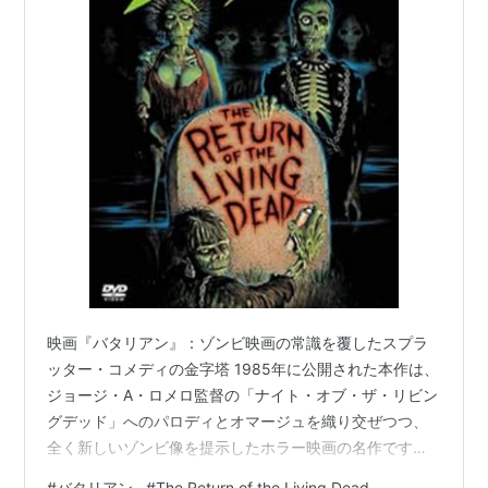
映画『バタリアン』：ゾンビ映画の常識を覆したスプラ
ッター・コメディの金字塔 1985年に公開された本作は、
ジョージ・A・ロメロ監督の「ナイト・オブ・ザ・リビン
グデッド」へのパロディとオマージュを織り交ぜつつ、
全く新しいゾンビ像を提示したホラー映画の名作です。
脚本家として「エイリアン」などを手掛けたダン・オバ
#
バタリアン
#
The Return of the Living Dead