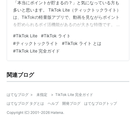
「本当にポイントが貯まるの？」と気になっている方も
多いと思います。 TikTok Lite（ティックトックライト）
は、TikTokの軽量版アプリで、動画を見ながらポイント
を貯められるポイ活機能があるのが大きな特徴です。 先
に結論 TikTok LiteはTikTokの軽量版アプリ 動画視聴・チ
#
TikTok Lite
#
TikTok ライト
ェックイン・広告視聴などでポイントが貯まる 貯めたポ
#
ティックトックライト
#
TikTok ライト とは
イントはPayPayポイント、Amazonギフト券、楽天ポイ
#
TikTok Lite 完全ガイド
ントなどに交換できる 新規ユーザー向けの招待キャンペ
ーンが開催されることがある 通常版TikTokよりも「見る
人・ポイ活する人…
関連ブログ
はてなブログ
>
未指定
>
TikTok Lite 完全ガイド
はてなブログ タグとは
ヘルプ
開発ブログ
はてなブログトップ
Copyright (C) 2001-
2026
Hatena.