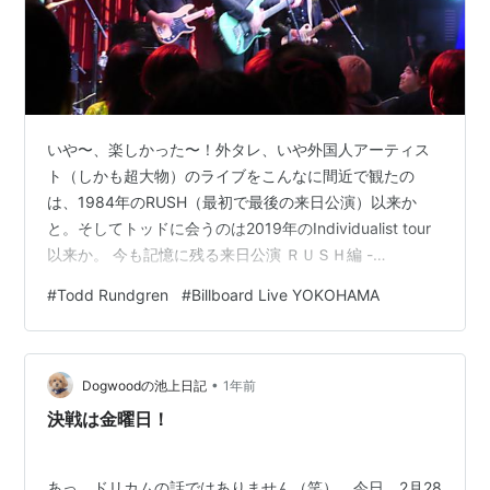
いや〜、楽しかった〜！外タレ、いや外国人アーティス
ト（しかも超大物）のライブをこんなに間近で観たの
は、1984年のRUSH（最初で最後の来日公演）以来か
と。そしてトッドに会うのは2019年のIndividualist tour
以来か。 今も記憶に残る来日公演 ＲＵＳＨ編 -
Dogwoodの池上日記 しかも座って食事をして、お酒を飲
#
Todd Rundgren
#
Billboard Live YOKOHAMA
みながらライブを楽しむなんてのは、ここ数年記憶に無
いワタシ（笑）。池上本門寺のスローライブとはチョッ
ト違うのよ。セトリを含め、詳しいライブレポートは一
•
緒に行ったSunHeroさんにお任せするとして、今回は久
Dogwoodの池上日記
1年前
しぶりのヨコハマ、そして初のBillbord Live Yo…
決戦は金曜日！