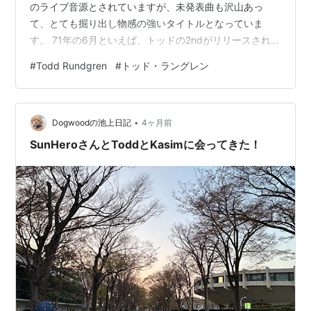
のライブ音源とされていますが、未発表曲も沢山あっ
て、とても掘り出し物感の強いタイトルとなっていま
す。 71年の6月といえば、トッドの2ndがリリースされた
頃ですので、珠玉のバラード集を想像してしまいます
#
Todd Rundgren
#
トッド・ラングレン
が、こちらはむしろ3rdの『Somothing / Anything』のD
面のようなバンドサウンド、それもロック系のアーシー
なサウンドが展開されているイメージです。1stなんかに
•
あった音の雰囲気に近い。ベアズヴィルの音ですね。 ビ
Dogwoodの池上日記
4ヶ月前
ートルズやボビー・チャールズのカバーなんかもあって
SunHeroさんとToddとKasimに会ってきた！
楽しいです…