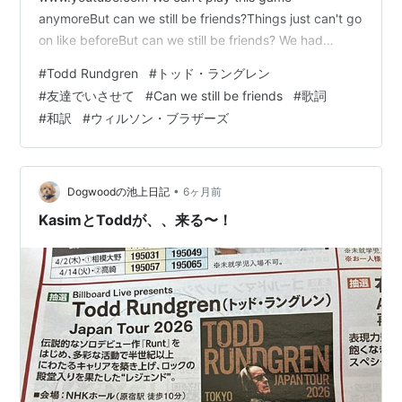
anymoreBut can we still be friends?Things just can't go
on like beforeBut can we still be friends? We had
something to learnNow it's time for the wheel to
#
Todd Rundgren
#
トッド・ラングレン
turnGrains of sand, one by oneBefore you kno…
#
友達でいさせて
#
Can we still be friends
#
歌詞
#
和訳
#
ウィルソン・ブラザーズ
•
Dogwoodの池上日記
6ヶ月前
KasimとToddが、、来る〜！