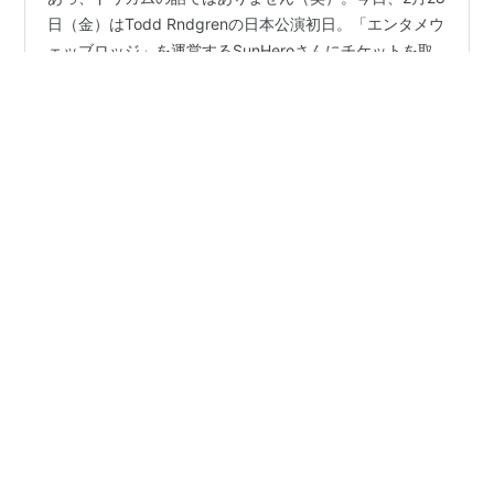
あっ、ドリカムの話ではありません（笑）。今日、2月28
日（金）はTodd Rndgrenの日本公演初日。「エンタメウ
ェッブロッジ」を運営するSunHeroさんにチケットを取