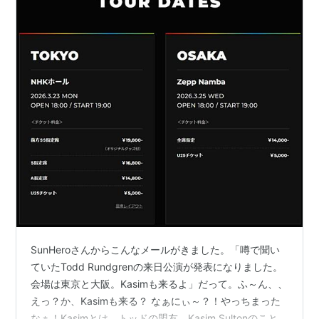
SunHeroさんからこんなメールがきました。「噂で聞い
ていたTodd Rundgrenの来日公演が発表になりました。
会場は東京と大阪。Kasimも来るよ」だって。ふ～ん、、
えっ？か、Kasimも来る？ なぁにぃ～？！やっちまった
なぁ！Kasimとは、トッドの盟友、Kasim Sultonのこと。