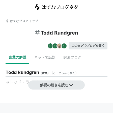
はてなブログ トップ
Todd Rundgren
このタグでブログを書く
言葉の解説
ネットで話題
関連ブログ
Todd Rundgren
(
音楽
)
【
とっどらんぐれん
】
→
トッド・ラングレン
解説の続きを読む