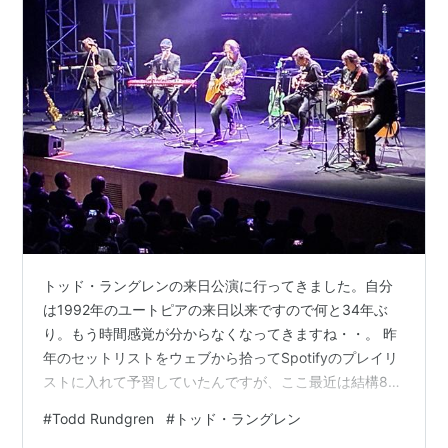
トッド・ラングレンの来日公演に行ってきました。自分
は1992年のユートピアの来日以来ですので何と34年ぶ
り。もう時間感覚が分からなくなってきますね・・。 昨
年のセットリストをウェブから拾ってSpotifyのプレイリ
ストに入れて予習していたんですが、ここ最近は結構80
年代以降の楽曲を中心に演奏していて、比較的マイナー
#
Todd Rundgren
#
トッド・ラングレン
な曲も飛び出す構成になっています。『Liars』からの曲