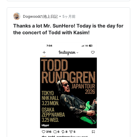
なんてハードルが高過ぎますよね。果たして今日はどん
な感じなんだろう、と恐る恐る参加しましたが、先日の
•
J-WAVEのインタビューで「今回は新しい試みとしてアコ
Dogwoodの池上日記
5ヶ月前
ースティックセットのパートを設ける」という話をして
Thanks a lot Mr. SunHero! Today is the day for
いたので、期待もしてい…
the concert of Todd with Kasim!