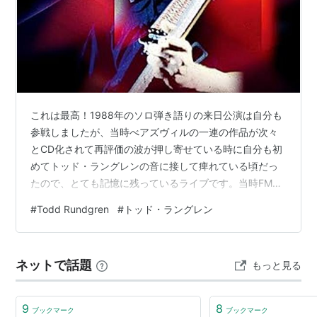
これは最高！1988年のソロ弾き語りの来日公演は自分も
参戦しましたが、当時べアズヴィルの一連の作品が次々
とCD化されて再評価の波が押し寄せている時に自分も初
めてトッド・ラングレンの音に接して痺れている頃だっ
たので、とても記憶に残っているライブです。当時FMで
もオンエアされて、エアチェックして何度も聴きました
#
Todd Rundgren
#
トッド・ラングレン
が、こうしてパッケージ化してくれるなんて嬉しいこと
この上ない。若干音質はイマイチですが、それでも貴重
です。 何といっても冒頭の「There Goes My
ネットで話題
もっと見る
Inspirayion」、これが凄かった。当時初めて聴いた曲だ
ったんですが、こんな美しくて複雑な曲があるのか、と
衝撃を受けて、その後ユー…
9
8
ブックマーク
ブックマーク