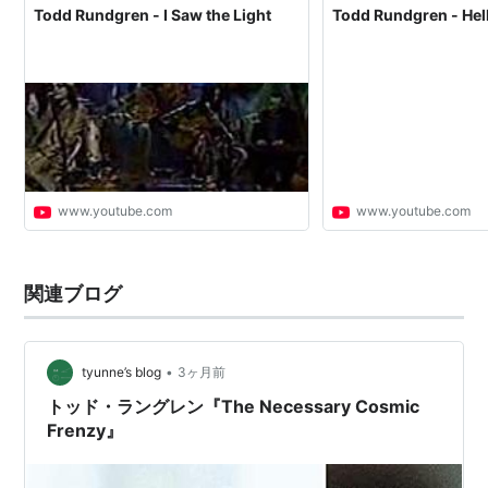
Todd Rundgren - I Saw the Light
Todd Rundgren - Hell
www.youtube.com
www.youtube.com
関連ブログ
•
tyunne’s blog
3ヶ月前
トッド・ラングレン『The Necessary Cosmic
Frenzy』