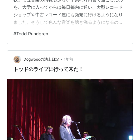
を、大学に入ってからは毎日都内に通い、大型レコード
ショップや中古レコード屋にも頻繁に行けるようになり
ました。そうして色んな音楽を聴き漁るようになるので
すが、このアルバムは、自分がそうしたヘビーリスナー
#
Todd Rundgren
になるきっかけとなった一枚かもしれません。それくら
い強烈なインパクトを受けた作品です。レコードに針を
落とした瞬間から、珠玉のごとく良いメロディが次々と
•
飛び出してくる、魔法のような90分間。その魔法は出会
Dogwoodの池上日記
1年前
いから40年近く経った今でも解けることはありません。
トッドのライブに行って来た！
トッド・ラングレンは、シンガーソングライター…