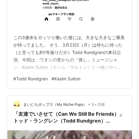
この3連休をガッツり働いた後には、大きな大きなご褒美
が待ってました。 そう、3月23日（月）は待ちに待った
（と言っても約1年振りだが）Todd Rundgrenの来日公
演。今回は、ワタシの昔からの「推し」ミュージシャ
ン、Kasim Sulton（カシム・サルトン）と一緒にやって
来る。これは2019年5月のすみだトリフォニーホール以
#
Todd Rundgren
#
Kasim Sulton
来なので、約７年振り。しかし年度末のクソ忙しさで音
楽を聴く心の余裕を失っていたワタシのために？今回も
チケットはTodd繋がりで知り合った「エンタメウェブロ
•
ッジ」管理人SunHeroさんが取ってくれました。感謝感
まいにちポップス（My Niche Pops）
5ヶ月前
謝。ツアーの情報やセトリ予想も含めて全てSunHeroさ
「友達でいさせて（Can We Still Be Friends）」
ん…
トッド・ラングレン（Todd Rundgren）
（1978）