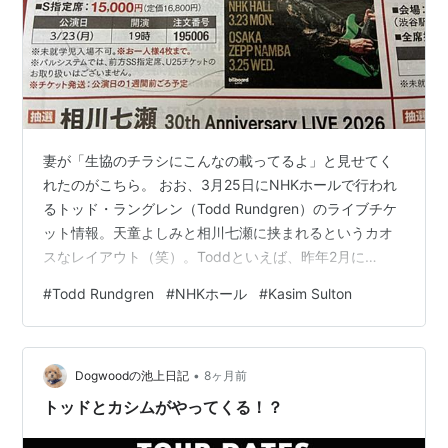
妻が「生協のチラシにこんなの載ってるよ」と見せてく
れたのがこちら。 おお、3月25日にNHKホールで行われ
るトッド・ラングレン（Todd Rundgren）のライブチケ
ット情報。天童よしみと相川七瀬に挟まれるというカオ
スなレイアウト（笑）。Toddといえば、昨年2月に
SunHero さんと行ったBillboard Live Yokohamaの記憶が
#
Todd Rundgren
#
NHKホール
#
Kasim Sulton
今も鮮明に蘇りますが、今回はベースにカシム・サルト
ン（Kasim Sulton）が来るという情報をゲット。ついで
にコンサートチケットもSunHero さんからゲット（あ
•
っ、もちろんコトラ送金で支払い済みです） 一方、2月
Dogwoodの池上日記
8ヶ月前
も仕事は波乱続きで土日は全て出…
トッドとカシムがやってくる！？