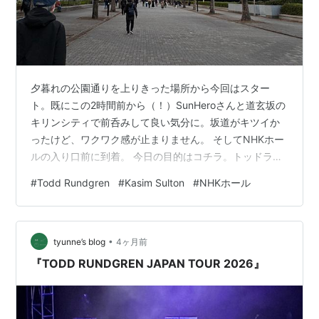
夕暮れの公園通りを上りきった場所から今回はスター
ト。既にこの2時間前から（！）SunHeroさんと道玄坂の
キリンシティで前呑みして良い気分に。坂道がキツイか
ったけど、ワクワク感が止まりません。 そしてNHKホー
ルの入り口前に到着。 今日の目的はコチラ。トッドラン
グレンのJAPAN TOUR 2026！この日のためにローテー
#
Todd Rundgren
#
Kasim Sulton
#
NHKホール
ションとコンディションを調整してきました（投手か
よ） NHKホールは2004年の一青窈以来、約22年ぶりか
と。早速クロークで上着を預けて奥へと進みます。 チケ
•
ットをSunHeroさんから受け取り入場。 奥には岡本太郎
tyunne’s blog
4ヶ月前
の作品や昭和の雰囲気溢れる喫茶コーナーも。 フラッシ
『TODD RUNDGREN JAPAN TOUR 2026』
ュを焚か…