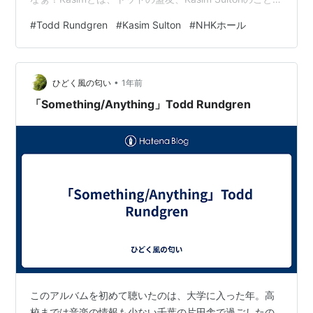
ワタシがTodd Rundgren（UTOPIA）を好きになったの
#
Todd Rundgren
#
Kasim Sulton
#
NHKホール
は、元はといえば学生時代にKasimがLead vocalの
「Maybe I could change」が大好きだったから。
SunHeroさんのサイト↓↓↓には既にツアーや会場の詳細
•
が記載されていました。ワタシのことも（笑） sunh…
ひどく風の匂い
1年前
「Something/Anything」Todd Rundgren
このアルバムを初めて聴いたのは、大学に入った年。高
校までは音楽の情報も少ない千葉の片田舎で過ごしたの