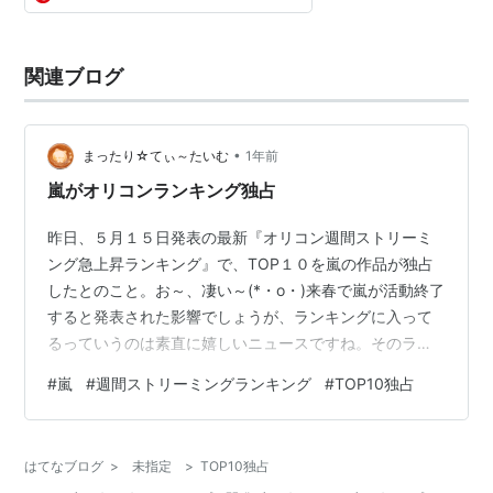
関連ブログ
•
まったり☆てぃ～たいむ
1年前
嵐がオリコンランキング独占
昨日、５月１５日発表の最新『オリコン週間ストリーミ
ング急上昇ランキング』で、TOP１０を嵐の作品が独占
したとのこと。お～、凄い～(*・o・)来春で嵐が活動終了
すると発表された影響でしょうが、ランキングに入って
るっていうのは素直に嬉しいニュースですね。そのラン
キングは以下の通りです。■オリコン週間ストリーミン
#
嵐
#
週間ストリーミングランキング
#
TOP10独占
グ急上昇ランキングTOP１０１位 ： 嵐 『感謝カンゲキ
雨嵐』(２０１９年１１月３日配信開始)２位 ： 嵐 『ワイ
ルド アット ハート』(２０１９年１１月３日配信開始)３
はてなブログ
>
未指定
>
TOP10独占
位 ： 嵐 『truth』(２０１９年１０月９日配信開始)４位