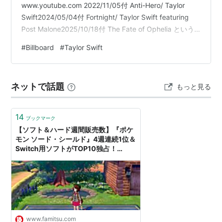
www.youtube.com 2022/11/05付 Anti-Hero/ Taylor
Swift2024/05/04付 Fortnight/ Taylor Swift featuring
Post Malone2025/10/18付 The Fate of Ophelia という
ことで、３度目のTop10全ランク制覇の偉業をテイラ
#
Billboard
#
Taylor Swift
ー・スウィフトが達成しました。地味ながら、ソングラ
イターのマックス・マーティンも28曲目のナンバー・ソ
ングとなり、32曲のポール・マッカートニーに次ぐ第2
ネットで話題
もっと見る
位…
14
ブックマーク
【ソフト＆ハード週間販売数】『ポケ
モン ソード・シールド』4週連続1位＆
Switch用ソフトがTOP10独占！
Switch＆Liteも週販18.9万台に！
【12/2～12/8】 | ゲーム・エンタメ最
新情報のファミ通.com
www.famitsu.com