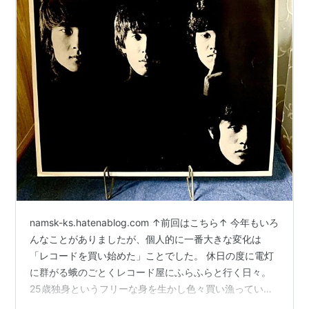
namsk-ks.hatenablog.com ↑前回はこちら↑ 今年もいろ
んなことがありましたが、個人的に一番大きな変化は
「レコードを買い始めた」ことでした。 休日の度に電灯
に群がる蛾のごとくレコード屋にふらふらと行く日々。
25歳独身というフリーな身を生かし色々買い漁っていま
す。 本記事は自分が買ったレコードの中で面白い！と思