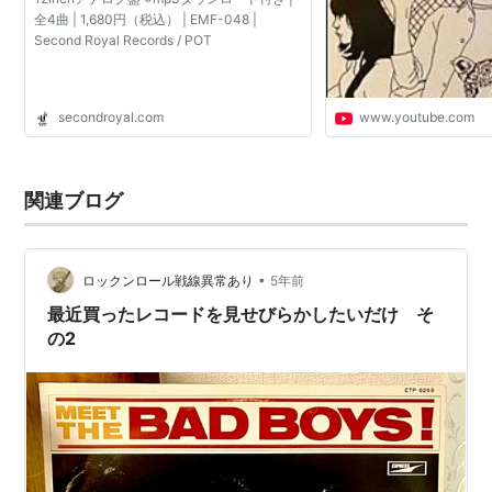
全4曲 | 1,680円（税込） | EMF-048 |
Second Royal Records / POT
secondroyal.com
www.youtube.com
関連ブログ
•
ロックンロール戦線異常あり
5年前
最近買ったレコードを見せびらかしたいだけ そ
の2