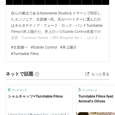
自らの拠点であるXylomania Studioをイマーシブ対応し
たエンジニア、古賀健一氏。氏がパートナーに選んだの
はオルタナティブ・フォーク・ロック・バンドTurntable
Filmsの井上陽介だ。井上のソロSubtle Control名義での
楽曲「Common Sense（360 Binaural Ver.）」はさまざ
まなシーンとともに、リスナーを囲むような音像が次々
#
古賀健一
#
Subtle Control
#
井上陽介
と移りゆく仕上がりとなった。 ▼「Common
#
Turntable Films
Sense（360 Binaural Ver.）」をAmazon Music
Unlimitedで聴く（スマートフォン推奨） Amazon Music
Unlimited - …
ネットで話題
もっと見る
6
5
ブックマーク
ブックマーク
シャムキャッツ×Turntable Films
Turntable Films feat
Animal's Olives
12inchアナログ盤 ※mp3ダウンロード付き |