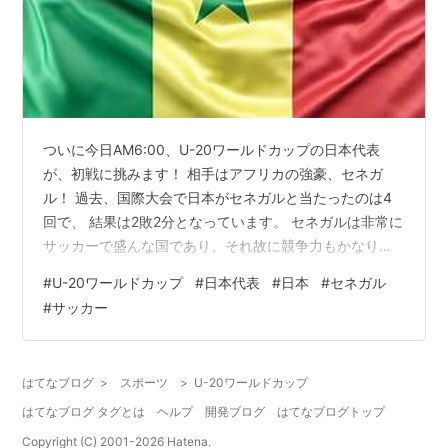
ついに今日AM6:00、U-20ワールドカップの日本代表
が、初戦に挑みます！ 相手はアフリカの強豪、セネガ
ル！ 過去、国際大会で日本がセネガルと当たったのは4
回で、 結果は2敗2分となっています。 セネガルは非常に
サッカーで盛んな国であり、それ故に競争力もかなり高
いです。 ー目次ー ・セネガルの強さを紐解く ・セネガ
#
U-20ワールドカップ
#
日本代表
#
日本
#
セネガル
ルの監督、注目選手 ・日本の登録選手・プロフィール一
#
サッカー
覧 ・日本の監督、キャプテンのコメント ○セネガルの強
さを紐解く チーム事情 実は、セネガルのサッカー選手に
は セネガル国内でプレーをしていた選手はほぼおらず、
はてなブログ
>
スポーツ
>
U-20ワールドカップ
基本的にはセネガルから海外に行ってしまった選手がセ
はてなブログ タグとは
ヘルプ
開発ブログ
はてなブログトップ
ネガル代表として出…
Copyright (C) 2001-
2026
Hatena.