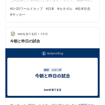
高めの位置でパスをつなぎ、タイミングを見図り、キャ
#
U-20ワールドカップ
#
日本
#
セネガル
#
松木玖生
プテン松木選手がミドルシュートを思いっきり放ちまし
#
サッカー
た！ これが見事にゴールネットを揺らし、 松木選手のゴ
ラッソで、日本の先制点！！ ここから、特に目立った局
面の来ないまま前半は終了します。 そして後半、 セネガ
ルは追いつこうと、前衛的なフォーメーションを武器に
•
totoを当てる日
3年前
多くのシュートチャンス…
今朝と昨日の試合