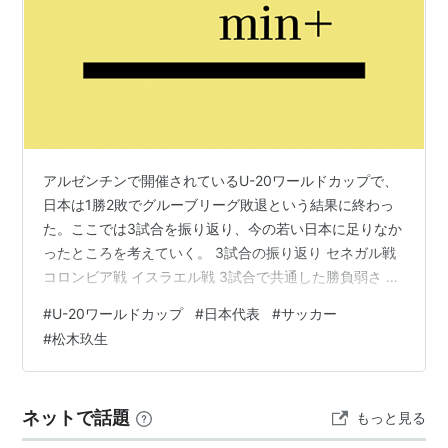
アルゼンチンで開催されているU-20ワールドカップで、
日本は1勝2敗でグルーブリーグ敗退という結果に終わっ
た。ここでは3試合を振り返り、今の若い日本に足りなか
ったところを考えていく。 3試合の振り返り セネガル戦
コロンビア戦 イスラエル戦 3試合で共通した勝負弱さ 経
験値が高いプレイヤーがいなかった 3試合の振り返り セ
#
U-20ワールドカップ
#
日本代表
#
サッカー
ネガル戦 大事な初戦となったこの一戦。開始15分で日本
#
松木玖生
は先制に成功する。左サイドから中央の松木は渡ると、
ペナルティエリア外から左足を一閃。ゴールネットを揺
らし日本に貴重な先制点をもたらす。その後も日本ペー
ネットで話題
もっと見る
スで試合が進んだが追加点を奪えない。逆に後半からセ
ネガルの猛攻が始まり、…