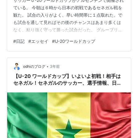
サッカーＵ-20ワールドカップがアルゼンチンで開催され
ている。 今朝は６時から日本の初戦であるセネガル戦を
観た。 試合の入りがよく、早い時間帯に１点取れた。で
も試合を通して見ればその後のチャンスはあまり多くは
なく、粘り強く守って勝った試合だった。 グループリー
グで当たる三チームとも強そうだ。今週あと２試合あ
#
日記
#
エッセイ
#
U-20ワールドカップ
る。 地球の裏側までの長い移動、過密な日程、激しい試
合。 怪我なく力を出して、無事に帰って来て欲しいと思
う。 推しチームの選手が出ているので、去年のＷ杯より
•
も応援に力が入るくらいだ。
odhiのブログ
3年前
【U-20 ワールドカップ】いよいよ初戦！相手は
セネガル！セネガルのサッカー、選手情報、日本
代表の選手情報、監督、キャプテンのコメント、
などなど徹底紹介！！