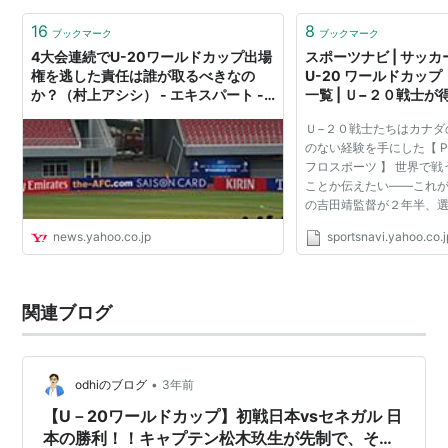
16
8
ブックマーク
ブックマーク
4大会連続でU-20ワールドカップ出場
スポーツナビ | サッ
権を逃した責任は誰が取るべきなの
U-20 ワールドカッ
か？（村上アシシ） - エキスパート -
一覧 | Ｕ−２０戦士
Yahoo!ニュース
ない経験（１／２） FIF
Ｕ−２０戦士たちはカナダ
World Cup Canada 
のない経験を手にした【 Pho
フロスポーツ 】 世界で
ことか伝えたい――これが
の吉田靖監督が２年半、
たメッセージだったのだ
news.yahoo.co.jp
sportsnavi.yahoo.co.j
ジは確かに彼らに伝わっ
ャパンが世界へ挑んだＵ...
関連ブログ
•
odhiのブログ
3年前
【U－20ワールドカップ】初戦日本vsセネガル 日
本の勝利！！キャプテン松木玖生が先制で、その