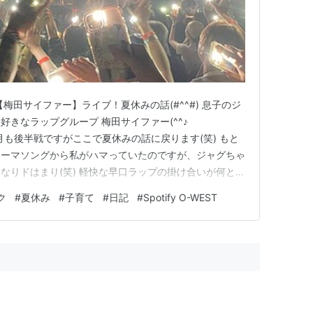
梅田サイファー】ライブ！夏休みの話(#^^#) 息子のジ
きなラップグループ 梅田サイファー(^^♪
p もう９月も後半戦ですがここで夏休みの話に戻ります(笑) もと
テーマソングから私がハマっていたのですが、ジャグちゃ
うになりドはまり(笑) 軽快な早口ラップの掛け合いが何とも
ないジャグちゃんも体を揺らしながら 口元が少し動いてい
ク
#
夏休み
#
子育て
#
日記
#
Spotify O-WEST
プをしているのかな？？ なんだかリハビリにも良さそう