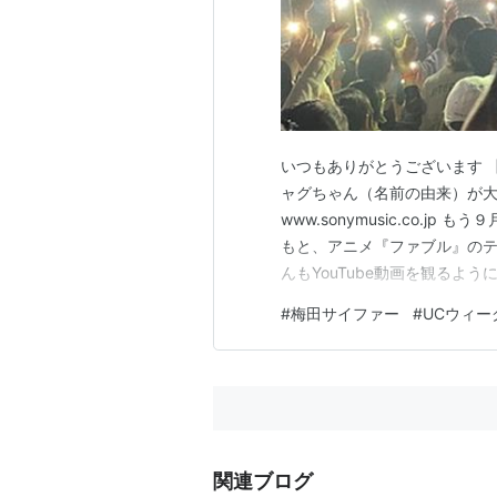
いつもありがとうございます 【
ャグちゃん（名前の由来）が大好
www.sonymusic.co.j
もと、アニメ『ファブル』の
んもYouTube動画を観るよ
爽快(≧▽≦) 難病でしゃべれ
#
梅田サイファー
#
UCウィー
る！ ジャグちゃんなりにラッ
です！ 渋…
関連ブログ