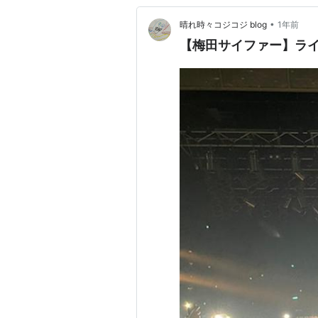
•
晴れ時々コジコジ blog
1年前
【梅田サイファー】ライブ