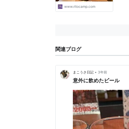
www.ritocamp.com
関連ブログ
•
まこうさ日記
3年前
意外に飲めたビール