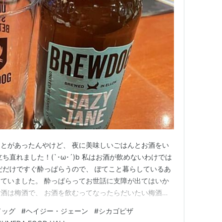
とがあったんやけど、 夜に美味しいごはんとお酒をい
ち直れました！(`･ω･´)b 私はお酒が飲めないわけでは
だだけですぐ酔っぱらうので、 ぽてこと暮らしているあ
ていました。 酔っぱらってお世話に支障が出てはいか
なお酒は梅酒で、 お酒を飲むってなったらだいたい梅酒を
ビール。 あんな苦いのなんでみんな好きなの～？って思
ドッグ
#
ヘイジー・ジェーン
#
シカゴピザ
行ったビールイベントで、 はじめてクラフトビールとい