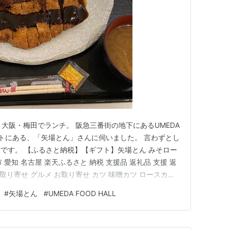
報 大阪・梅田でランチ。 阪急三番街の地下にあるUMEDA
コートにある、「矢場とん」さんに伺いました。 言わずとし
です。 【ふるさと納税】【ギフト】矢場とん みそロー
 愛知 名古屋 楽天ふるさと 納税 支援品 返礼品 支援 返
取り寄せ グルメ お取り寄せ カツ 味噌カツ ロースカツ
地グルメ ご当地 posted with カエレバ 楽天市場
#
矢場とん
#
UMEDA FOOD HALL
 価格.com 人気一位の「…