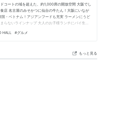
L フードコートの域を超えた、約1,000席の開放空間 大阪でし
食店 名古屋のみそかつに仙台の牛たん！大阪にいなが
韓国・ベトナム！アジアンフードも充実 ラーメンにうど
まらないラインナップ 大人のお子様ランチにパイ生地
にも対応 生ドーナツに焼きたてクロワッサン！食後の
 HALL
#
グルメ
席を確保し、注文して、ブザーが鳴るのを待つ。」の3ス
の…
もっと見る