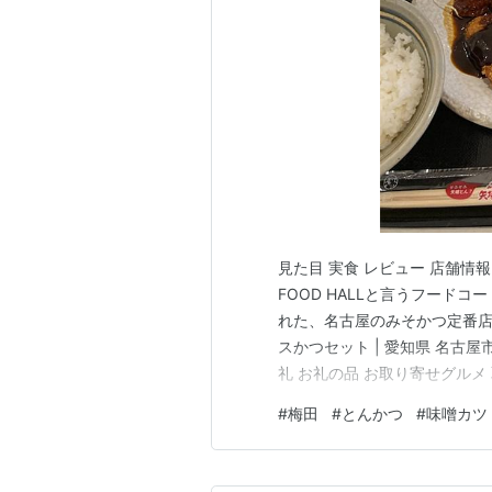
見た目 実食 レビュー 店舗情
FOOD HALLと言うフード
れた、名古屋のみそかつ定番店
スかつセット | 愛知県 名古屋市
礼 お礼の品 お取り寄せグルメ 
食品 名古屋めし 名古屋名物 ご当
#
梅田
#
とんかつ
#
味噌カツ
Amazon Yahooショッピング