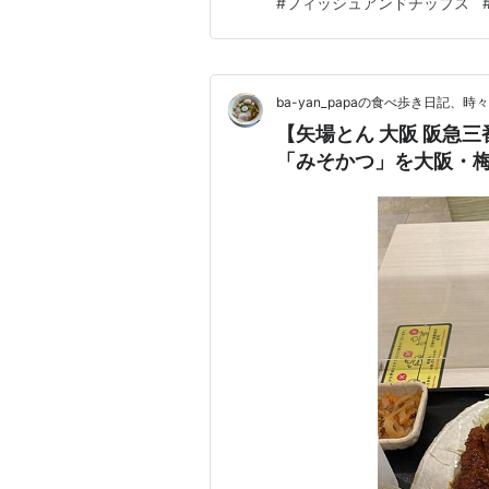
#
フィッシュアンドチップス
うものを飲んだんです！ その
ba-yan_papaの食べ歩き日記、時
【矢場とん 大阪 阪急
「みそかつ」を大阪・