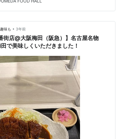
#
UMEDA FOOD HALL
時のブ…
•
々趣味も
3年前
三番街店@大阪梅田（阪急）】名古屋名物
梅田で美味しくいただきました！