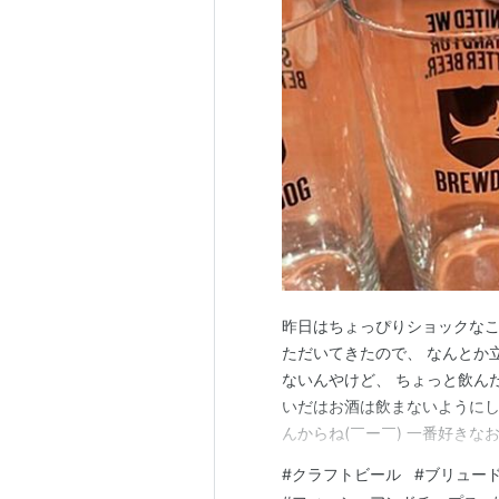
昨日はちょっぴりショックなこ
ただいてきたので、 なんとか立
ないんやけど、 ちょっと飲ん
いだはお酒は飲まないようにし
んからね(￣ー￣) 一番好き
頼みます。 そして苦手なのが
#
クラフトビール
#
ブリュー
ってました。 それが数年前に