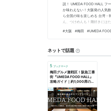
説！ UMEDA FOOD HAL
か味わえない！大阪発の人気飲
ら全国の味を楽しめる 台湾・
ん、つけめんも！麺好きにはた
ピザ！洋食やイタリアンの気分
#
大阪
#
梅田
#
UMEDA FOOD
デザートも充実 利用方法は「
テップ 3路線から地下直結。雨
ネットで話題
5
ブックマーク
梅田グルメ激戦区！阪急三番
街『UMEDA FOOD HALL』
攻略ガイド｜約1,000席の巨
大フードホール全店舗を徹底
紹介！ - 週末はじめました。