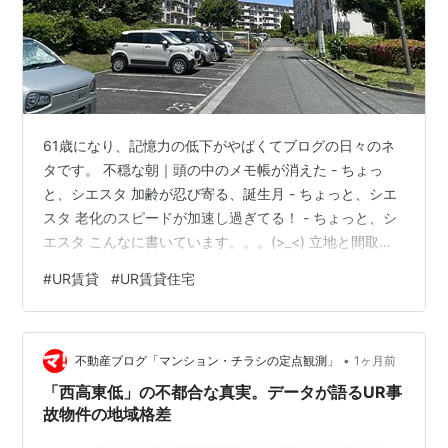
61歳になり、記憶力の低下がやばくてブログの日々のネ
タです。 不穏な朝｜頭の中のメモ帳が消えた - ちょっ
と、シエスタ 加齢が忍び寄る、誕生月 - ちょっと、シエ
スタ 老化のスピードが加速し過ぎてる！ - ちょっと、シ
エスタ こんなに書いています。。。(>_<) 立地と間取り
が理想的なUR 空き室が出る季節 立地と間取りが理想的
#
UR賃貸
#
UR賃貸住宅
なUR 「ボケないうちに次の住まいを考えなくちゃ」 そ
うも思い焦り始めます。 でもUR賃貸ウォッチは、お気に
入り登録していくつかの巡回チェック ちゃんとやってま
•
したが、このところ変化なし・・・ でしたが、今日はい
不動産ブログ「マンション・チラシの定点観測」
1ヶ月前
つも出ないURに空き室が！ 随分前に見たギリギリ23区
「西高東低」の不都合な真実。データが語るUR事
内の…
故物件の地域格差