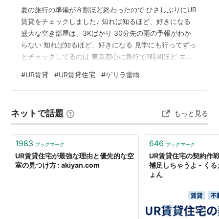
夏の旅行の準備が８割ほど終わったので ひさしぶりにUR
賃貸をチェックしました♪ 知れば知るほど、好きになる
盛大な空き部屋は、3Kばかり 30分先の雨の予報がわか
らない 知れば知るほど、好きになる 見学にも行ってずっ
とチェックしてるのは 東京都心に急行で1時間ほど エレ
ベーターのない、いかにも団地って佇まいの団地です。
#
UR賃貸
#
UR賃貸住宅
#
ゲリラ雷雨
www.chotto-siesta.com 自然が豊かで、桜が綺麗な場所
が近くにあり 最近はネモフィラも見られるところや 自転
車で行ける範囲に野菜の直売所もあるとわかり か～なり
ネットで話題
もっと見る
気に入っています。 これは、何ていうんだっけ？ 何度も
見たり聞いたりすることで好意や親近感が増す心理…
1983
646
ブックマーク
ブックマーク
UR賃貸住宅が最強な理由と優先的な空
UR賃貸住宅の契約作
室の見つけ方 : akiyan.com
補足しちゃうよ - く
ょん