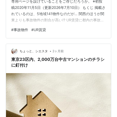
専用ページを設けていることをご存じだろうか。 ※初投
稿2020年11月5日（更新2026年7月10日） もくじ 掲載さ
れているのは、5地域141物件なのだが… 関西のほうが関
東よりも事故物件の割合が高い!? UR賃貸に都内の事故物
件が掲載されていなかった理由 【適宜更新】UR賃貸の特
#
事故物件
#
UR賃貸
別募集住宅（事故物件）戸数・推移 地域別の掲載戸数
（2026年7月10日現在） 戸数推移：大阪の独走終了と、
兵庫・千葉の増加 掲載されているのは、5地域141物件な
•
のだが… UR賃貸の場合、事故物件とは言わず、「特別募
ちょっと、シエスタ
2ヶ月前
集住宅」となっている。 特別募集住宅一覧 特別…
東京23区内、2,000万台中古マンションのチラシ
に釘付け