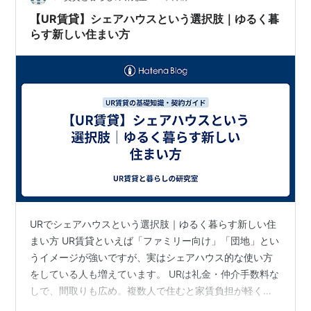
期？ 盛大に出てるので、しっかり設備面をチェッ…
【UR賃貸】シェアハウスという選択肢｜ゆるく暮
らす新しい住まい方
URでシェアハウスという選択肢｜ゆるく暮らす新しい住
まい方 UR賃貸といえば「ファミリー向け」「団地」とい
うイメージが強いですが、実はシェアハウス的な使い方
をしている人も増えています。 URは礼金・仲介手数料な
しで、間取りも広め。複数人で住むと家賃負担が軽くな
るため、若い世代を中心に注目されています。 目次 UR