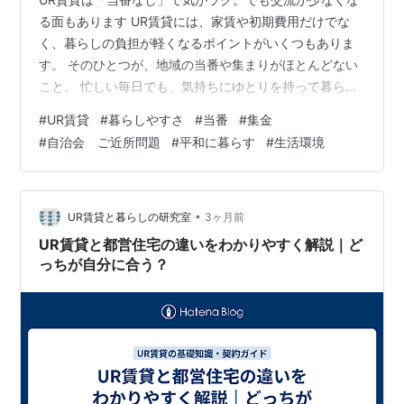
る面もあります UR賃貸には、家賃や初期費用だけでな
く、暮らしの負担が軽くなるポイントがいくつもありま
す。 そのひとつが、地域の当番や集まりがほとんどない
こと。 忙しい毎日でも、気持ちにゆとりを持って暮らせ
るのが魅力です。 一方で、人とのつながりが自然と生ま
#
UR賃貸
#
暮らしやすさ
#
当番
#
集金
れにくいという声もあります。 ここでは、URで暮らすう
#
自治会 ご近所問題
#
平和に暮らす
#
生活環境
えで感じやすい メリットとデメリット を、 やさしくま
とめてみました。 目次 UR賃貸は「当番なし」で気がラ
ク。でも交流が少なくなる面もあります ■ UR賃貸のい
いところ 面倒な当番や集金がなく、暮らしがとてもラク
•
UR賃貸と暮らしの研究室
3ヶ月前
● 回覧板が回ってこ…
UR賃貸と都営住宅の違いをわかりやすく解説｜ど
っちが自分に合う？