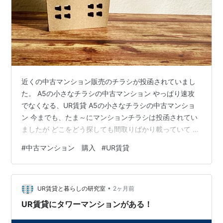
近くの中古マンション販売のチラシが投函されていまし
た。 A5の小さなチラシの中古マンション やっぱり速攻
でなくなる、UR賃貸 A5の小さなチラシの中古マンショ
ン 今までも、たま～にマンションチラシは投函されてい
ましたが どこをどう探しても間取りばかり載っていて 販
売価格が書いていません。 もしや、億越えなのかな
#
中古マンション 購入
#
UR賃貸
ぁ・・・ でも今回は手製の小さな小さなチラシ（しかも
A5） 3DKで、2,000万円代前半です(@_@) 「あ、こうい
うのも売りに出るんだ！」 マジマジと見ると、間取りも
•
なかなかいい 5階建ての3階で、エアコン一台設置済み
UR賃貸と暮らしの研究室
2ヶ月前
食洗機も入れ替え済みとあります。 好感が持てたのは管
UR賃貸にタワーマンションがある！
理組合の修繕…