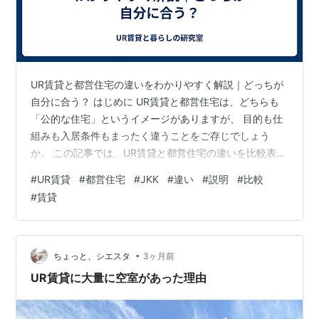
UR賃貸と都営住宅の違いをわかりやすく解説｜どっちが
自分に合う？ はじめに UR賃貸と都営住宅は、どちらも
「公的な住宅」というイメージがありますが、 目的も仕
組みも入居条件もまったく違うことをご存じでしょう
か。 この記事では、UR賃貸と都営住宅の違いを比較表で
わかりやすく整理し、 それぞれがどんな人に向いている
#
UR賃貸
#
都営住宅
#
JKK
#
違い
#
説明
#
比較
のかを丁寧に解説します。 目次 UR賃貸と都営住宅の違
#
賃貸
いをわかりやすく解説｜どっちが自分に合う？ はじめに
UR賃貸と都営住宅の違いを比較表でチェック ◆ 基本の
比較表 UR賃貸とは？ ◆ UR賃貸のメリット ◆ UR賃貸の
デメリット 都営住宅とは？ ◆ 都営住宅のメリット ◆ 都
•
ちょっと、シエスタ
3ヶ月前
営住宅…
UR賃貸に大量に空室があった理由