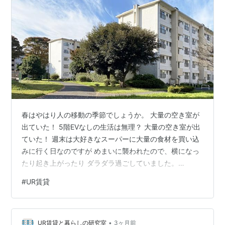
春はやはり人の移動の季節でしょうか。 大量の空き室が
出ていた！ 5階EVなしの生活は無理？ 大量の空き室が出
ていた！ 週末は大好きなスーパーに大量の食材を買い込
みに行く日なのですが めまいに襲われたので、横になっ
たり起き上がったり ダラダラ過ごしていました。
www.chotto-siesta.com このサムネイル画像ピッタリ あ
#
UR賃貸
まりにもダラダラしていたので、このUR賃貸
www.chotto-siesta.com 何気なく検索してみると・・・
なんと大量に空き室が出ているではないですか！ そう
•
か、3月いっぱいで引っ越しした人たちの 空室が出る時
UR賃貸と暮らしの研究室
3ヶ月前