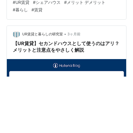
#
UR賃貸
#
シェアハウス
#
メリット デメリット
でシェアハウスという選択肢｜ゆるく暮らす新しい住ま
#
暮らし
#
賃貸
い方 ■ URでシェアハウスはできるの？ ● できる理由 ■
URでシェアハウスをするメリット ● 家賃を分け合える
● 広い間取りが多い ● 初期費用が安い ■ 注意点：URで
シェアハウスをする前に知っておくこと ● 入居申請時に
•
UR賃貸と暮らしの研究室
3ヶ月前
「同…
【UR賃貸】セカンドハウスとして使うのはアリ？
メリットと注意点をやさしく解説
【UR賃貸】セカンドハウスとして使うのはアリ？メリッ