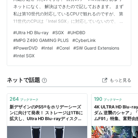
ネットになく、 解決はできたので記しておきます。 まず
私は第10世代の対応しているCPUで観れるのですが、 第
11世代のCPUは「Intel SGX」に対応していないので、 こ
の記事を書いている現在では基本的にUHDBDは観れない
#
Ultra HD Blu-ray
#
SGX
#
UHDBD
ので注意して下さい。 「DVDFab Player」とそれに対応
#
MPG Z490 GAMING PLUS
#
CyberLink
するドライブなら観れるそうです。 グラフィックボード
#
PowerDVD
#
Intel
#
Corel
#
SW Guard Extensions
から映像出力すると観れず、 外してマザーボードから直
#
Intel SGX
接出力しないといけないという制約もあり、 「Intel
SGX」に脆弱性が発見さ…
ネットで話題
もっと見る
264
190
ブックマーク
ブックマーク
新デザインのPS5®をホリデーシーズ
4K ULTRA HD Blu
ンに向けて発表！ ストレージは1TBに
ダム 逆襲のシャア」
拡大し、Ultra HD Blu-rayディスクド
ムF91」特集、富野
ライブが着脱可能に
ビュー - コミックナ
タビュー