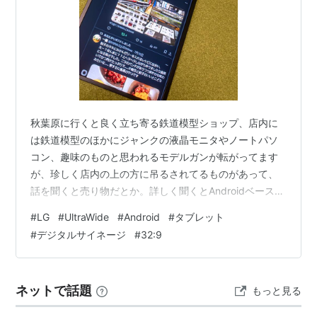
秋葉原に行くと良く立ち寄る鉄道模型ショップ、店内に
は鉄道模型のほかにジャンクの液晶モニタやノートパソ
コン、趣味のものと思われるモデルガンが転がってます
が、珍しく店内の上の方に吊るされてるものがあって、
話を聞くと売り物だとか。詳しく聞くとAndroidベースの
デジタルサイネージとの事でタッチパネル操作でWiFiを
#
LG
#
UltraWide
#
Android
#
タブレット
搭載していて、極秘ルートで仕入れたから5000円との
#
デジタルサイネージ
#
32:9
事。 例の激安デジタルサイネージ、HomeAssistantの表
示に使おうと思って買ったんだけど、解像度が低くかっ
たりWebView古かったりで微妙だったから、もう1枚くら
ネットで話題
もっと見る
い買ってAtmoph Windowぽく使うかとテスト中 http…