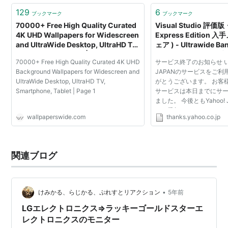
129
6
ブックマーク
ブックマーク
70000+ Free High Quality Curated
Visual Studio 評
4K UHD Wallpapers for Widescreen
Express Edition 
and UltraWide Desktop, UltraHD TV,
ェア ) - Ultrawide Ba
Smartphone, Tablet | Page 1
Antenna - Yahoo!
70000+ Free High Quality Curated 4K UHD
サービス終了のお知らせ いつ
Background Wallpapers for Widescreen and
JAPANのサービスをご
UltraWide Desktop, UltraHD TV,
がとうございます。 お客
Smartphone, Tablet | Page 1
サービスは本日までにサ
ました。 今後ともYahoo!
をご愛顧くださいますよ
wallpaperswide.com
thanks.yahoo.co.jp
いたします。
関連ブログ
•
けみかる、らじかる、ぷれすとリアクション
5年前
LGエレクトロニクス⇒ラッキーゴールドスターエ
レクトロニクスのモニター