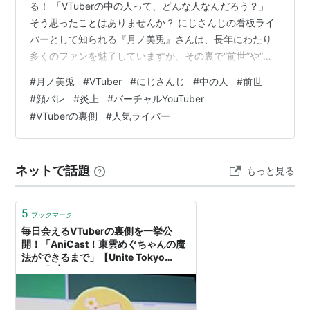
る！ 「VTuberの中の人って、どんな人なんだろう？」
そう思ったことはありませんか？ にじさんじの看板ライ
バーとして知られる『月ノ美兎』さんは、長年にわたり
多くのファンを魅了していますが、その裏で“前世”や“顔
バレ”に関する噂も絶えません。 ネットで断片的な情報を
#
月ノ美兎
#
VTuber
#
にじさんじ
#
中の人
#
前世
見つけても、信憑性がよくわからなかったり、話が広が
#
顔バレ
#
炎上
#
バーチャルYouTuber
りすぎて混乱したりすることも…。 今回は、そんなモヤ
#
VTuberの裏側
#
人気ライバー
モヤを解消するために、月ノ美兎さんの「中の人」につ
いて気になるポイントをやさしく整理してみました！ そ
もそもVTuberの“中の人”や“前世”とは何でしょうか？ こ
ネットで話題
もっと見る
れは、キャラ…
5
ブックマーク
毎日会えるVTuberの裏側を一挙公
開！「AniCast！東雲めぐちゃんの魔
法ができるまで」【Unite Tokyo
2018】 | インサイド