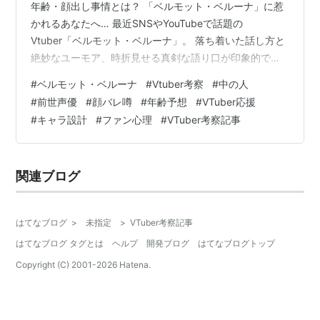
年齢・顔出し事情とは？ 「ベルモット・ベルーナ」に惹
かれるあなたへ… 最近SNSやYouTubeで話題の
Vtuber「ベルモット・ベルーナ」。 落ち着いた話し方と
絶妙なユーモア、時折見せる真剣な語り口が印象的で、
「この人、ただ者じゃないな」と感じた方も多いのでは
#
ベルモット・ベルーナ
#
Vtuber考察
#
中の人
ないでしょうか？ そして、そんな視聴者の多くが一度は
#
前世声優
#
顔バレ噂
#
年齢予想
#
VTuber応援
気になるのが── 「この人の中の人って誰？」「年齢
#
キャラ設計
#
ファン心理
#
VTuber考察記事
は？」「顔出しってあるの？」という“裏側”の存在。 こ
の記事では、そんなモヤモヤに寄り添いながら、過度な
詮索ではなく「知っておくと楽しさが増す」視点から、
関連ブログ
ベルモット・ベルーナの魅力を掘り…
はてなブログ
>
未指定
>
VTuber考察記事
はてなブログ タグとは
ヘルプ
開発ブログ
はてなブログトップ
Copyright (C) 2001-
2026
Hatena.