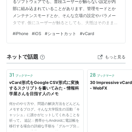
るソフトウェアでも、普段ユーザーが触らない設定が内
部に組み込まれていることがあります、管理モードとか
メンテナンスモードとか、そんな立場の設定やパラメー
タです. 仮にユーザーが触るとしても、大抵はそのまま使
い続けるケースもあるでしょう. そういった設定やパラメ
#
iPhone
#
iOS
#
ショートカット
#
vCard
ータは、当然「数字」アクションや「テキスト」アクシ
ョンなんかに書いておく、あるいはメモやファイルアプ
リを使って読み書きする、Data Jarのようなショートカ
ネットで話題
もっと見る
ット補助アプリを使う…などなど色んな選択肢がありま
す. しかしそれだと元に戻す際戻すべき値が分からなくな
る恐れがあったり…
31
28
ブックマーク
ブックマーク
vCard形式をGoogle CSV形式に変換
30 Impressive vCar
するスクリプトを書いてみた - 情報科
- WebFX
学屋さんを目指す人のメモ
何かのやり方や、問題の解決方法をどんどん
メモするブログ。そんな大学院生の活動「キ
ャッシュ」に誰かがヒットしてくれることを
祈って。 追記：携帯からAndroidに電話帳を
移行する場合の詳細な手順を「グループ分け
を保ったまま携帯のアドレス帳をAndroidへ