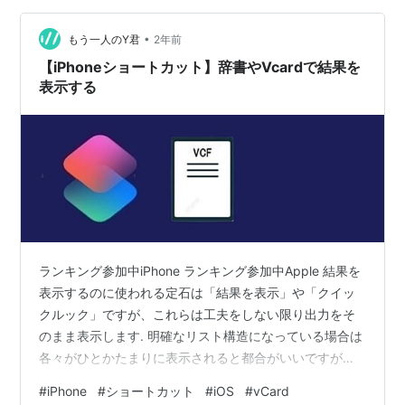
します. "Create Your Menu"の欄にある各項目を自由に入
•
力して…
もう一人のY君
2年前
【iPhoneショートカット】辞書やVcardで結果を
表示する
ランキング参加中iPhone ランキング参加中Apple 結果を
表示するのに使われる定石は「結果を表示」や「クイッ
クルック」ですが、これらは工夫をしない限り出力をそ
のまま表示します. 明確なリスト構造になっている場合は
各々がひとかたまりに表示されると都合がいいですが、
地続きだと見づらいので空行を入れたり区分けになる文
#
iPhone
#
ショートカット
#
iOS
#
vCard
字を入れたり…と何らかの工夫が必要になります. それは