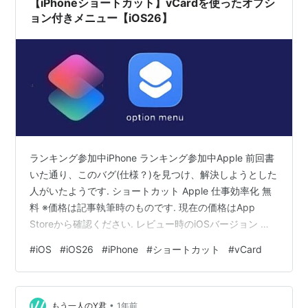
【iPhoneショートカット】vCardを使ったオプシ
くしたり、便所に落…
ョン付きメニュー【iOS26】
ランキング参加中iPhone ランキング参加中Apple 前回書
いた通り、このバグ(仕様？)を見つけ、解決しようとした
人がいたようです. ショートカット Apple 仕事効率化 無
料 ※価格は記事執筆時のものです. 現在の価格はApp
Storeから確認ください. レビュー時のiOSバージョン ：
iOS26.0 スポンサーリンク Redditより vCard From
#
iOS
#
iOS26
#
iPhone
#
ショートカット
#
vCard
Dictionary vCard Menu from CSV 〆 Redditより vCard
from Dictionaryby u/wenteltrap7 in shortcuts どうやら
プロパティ次第で解決できるようで…
•
もう一人のY君
1年前