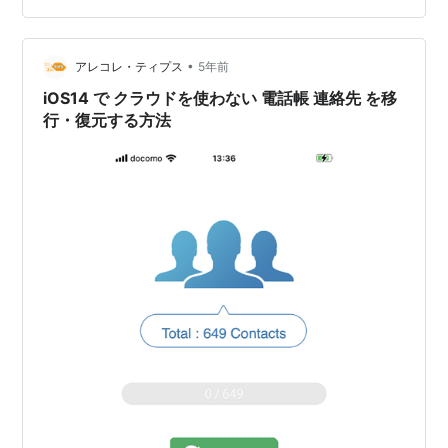
場合によっては見た目が満足できないかもしれません. リ
ッチテキストなら見た目をいくらでも彩れますがある程
•
度の最低限の知識が要りますしやや手間がかかります. そ
アレコレ・ティプス
5年前
れを解決するひとつの方法としてVcardを使う方法があり
iOS14 で クラウドを使わない 電話帳 連絡先 を移
ます. もちろ…
行・復元する方法