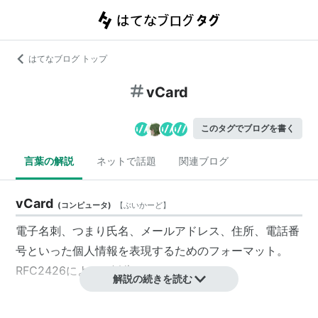
はてなブログ トップ
vCard
このタグでブログを書く
言葉の解説
ネットで話題
関連ブログ
vCard
(
コンピュータ
)
【
ぶいかーど
】
電子名刺、つまり氏名、メールアドレス、住所、電話番
号といった個人情報を表現するためのフォーマット。
RFC2426によって勧告されている。
解説の続きを読む