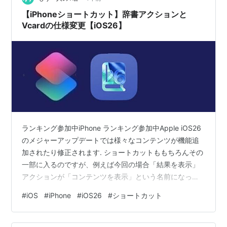
【iPhoneショートカット】辞書アクションと
Vcardの仕様変更【iOS26】
ランキング参加中iPhone ランキング参加中Apple iOS26
のメジャーアップデートでは様々なコンテンツが機能追
加されたり修正されます. ショートカットももちろんその
一部に入るのですが、例えば今回の場合「結果を表示」
アクションが「コンテンツを表示」という名前になって
います、しかしこれは前回までの「結果を表示」で検索
#
iOS
#
iPhone
#
iOS26
#
ショートカット
しても表示してくれるのでまだマシな部類です. ショート
カット Apple 仕事効率化 無料 ※価格は記事執筆時のもの
です. 現在の価格はApp Storeから確認ください. レビュ