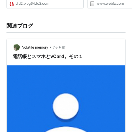
did2.blog64.fc2.com
www.webfx.com
移行する方法」にまとめました。参考にして
ください。 携帯か...
関連ブログ
•
Volatile memory
7ヶ月前
電話帳とスマホとvCard。その１