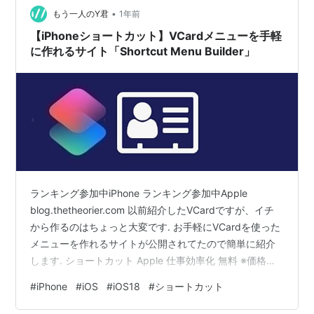
•
ー時のiOSバージョン ： iOS26.0 スポンサーリンク 「辞
もう一人のY君
1年前
書」と「リストから選択」 VCA…
【iPhoneショートカット】VCardメニューを手軽
に作れるサイト「Shortcut Menu Builder」
ランキング参加中iPhone ランキング参加中Apple
blog.thetheorier.com 以前紹介したVCardですが、イチ
から作るのはちょっと大変です. お手軽にVCardを使った
メニューを作れるサイトが公開されてたので簡単に紹介
します. ショートカット Apple 仕事効率化 無料 ※価格は
記事執筆時のものです. 現在の価格はApp Storeから確認
#
iPhone
#
iOS
#
iOS18
#
ショートカット
ください. スポンサーリンク Shortcut Menu Builder レシ
ピ 〆 Shortcut Menu Builder こちらのサイトへアクセス