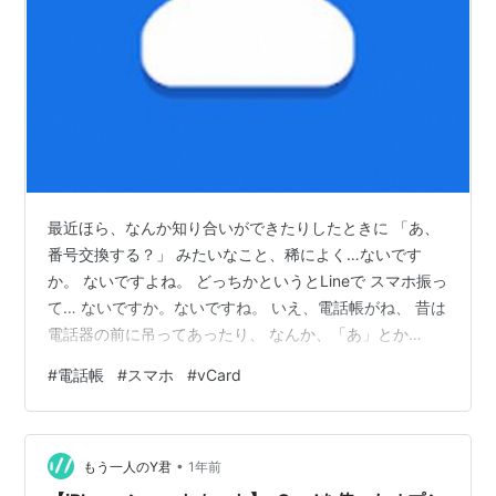
最近ほら、なんか知り合いができたりしたときに 「あ、
番号交換する？」 みたいなこと、稀によく…ないです
か。 ないですよね。 どっちかというとLineで スマホ振っ
て… ないですか。ないですね。 いえ、電話帳がね、 昔は
電話器の前に吊ってあったり、 なんか、「あ」とか
「か」のとこ持ち上げたらそのへんのとこが見れたり、
#
電話帳
#
スマホ
#
vCard
え？ 何の話かわからない？ そうですよね… えーっと、
まあ、いろいろな折に電話番号聞いたりすることもある
わけです。 まれに。ときどき。 でもってなんも考えない
•
で暮らしてると、 スマホにしか入ってない電話番号なん
もう一人のY君
1年前
てものがけっこうたまってたり。 これ、例えばスマホな