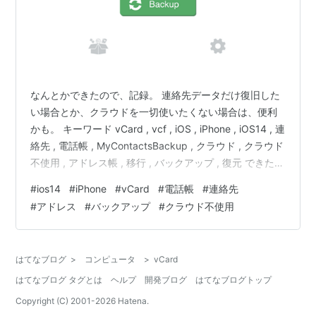
なんとかできたので、記録。 連絡先データだけ復旧した
い場合とか、クラウドを一切使いたくない場合は、便利
かも。 キーワード vCard , vcf , iOS , iPhone , iOS14 , 連
絡先 , 電話帳 , MyContactsBackup , クラウド , クラウド
不使用 , アドレス帳 , 移行 , バックアップ , 復元 できた環
境 復元先 iOS 14.6 / iPhoneSE ( 2020 ) (かつても使った
#
ios14
#
iPhone
#
vCard
#
電話帳
#
連絡先
ことがあるアプリなので、おそらく iOS14.6 以前のもの
#
アドレス
#
バックアップ
#
クラウド不使用
でも可能かも) ーーー ( 復元元は、iPhoneSE (初代) だっ
たが vcfファイル vCard …
はてなブログ
>
コンピュータ
>
vCard
はてなブログ タグとは
ヘルプ
開発ブログ
はてなブログトップ
Copyright (C) 2001-
2026
Hatena.