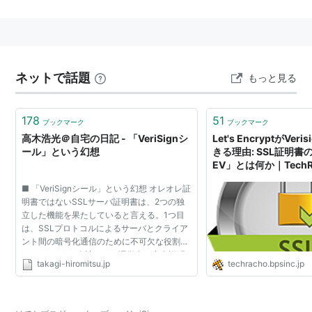
Finder中止に。
日本ベリサイン
は2003年11月19日、東証
マザーズ
に新
規上場。証券コード3722。本社はNASDAQ。
ネットで話題
もっと見る
178
51
ブックマーク
ブックマーク
高木浩光＠自宅の日記 - 「VeriSignシ
Let's EncryptがVe
ール」という幻想
きる理由: SSL証明書
EV」とは何か｜TechRa
式会社
■ 「VeriSignシール」という幻想 オレオレ証
明書ではないSSLサーバ証明書は、2つの独
立した機能を果たしていると言える。1つ目
は、SSLプロトコルによるサーバとクライア
ント間の暗号化通信のために不可欠な役割で
あり、2つ目は当該サイト運営者の実在証明
takagi-hiromitsu.jp
techracho.bpsinc.jp
の機能である。ただし、今日では、後者を含
まない、前者だけのサ...