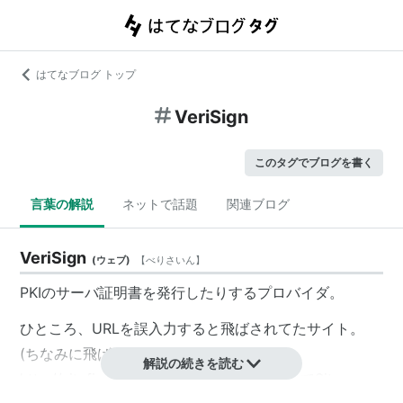
はてなブログ トップ
VeriSign
このタグでブログを書く
言葉の解説
ネットで話題
関連ブログ
VeriSign
(
ウェブ
)
【
べりさいん
】
PKIのサーバ証明書を発行したりするプロバイダ。
ひところ、URLを誤入力すると飛ばされてたサイト。
(ちなみに飛ばされてたアドレスは
解説の続きを読む
http://sitefinder.verisign.com/)ICANN
命令でSite