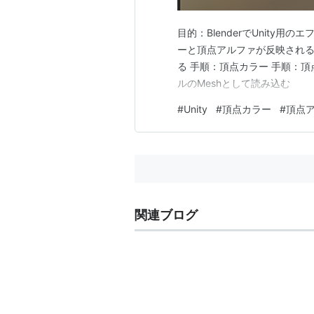
目的：BlenderでUnity
ーと頂点アルファが反映されること
る 手順：頂点カラー 手順：頂点
ルのMeshとして読み込む
#
Unity
#
頂点カラー
#
頂点
関連ブログ