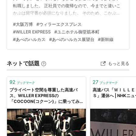
転職しました。 正社員での復帰なので、今までと違いこ
かぶは留守番が必須になりました。 そのため、こかぶか
ら条件を出されました。 とのことです。 というわけで、
#
大阪万博
#
ウィラーエクスプレス
私は入社準備と大阪旅行準備をしてました。 リンク とい
#
WILLER EXPRESS
#
ユニホテル御堂筋本町
うわけで、大阪万博への旅行へ出発です。 目的地は 大阪
#
あべのハルカス
#
あべのハルカス展望台
#
新幹線
万博 という事で・・・目的地は夢洲。 読み方は夢洲（ゆ
めしま）です。 調べました(;^_^A 有休が取得できるかわ
からなかったので、土日で行くことになりました。 新大
ネットで話題
もっと見る
阪駅から少し…
92
27
ブックマーク
ブックマーク
プライベート空間を尊重した高速バ
高速バス「ＷＩＬＬＥ
ス、WILLER EXPRESSの
Ｓ」運休へ | NHKニ
「COCOON(コクーン)」に乗ってみ
た