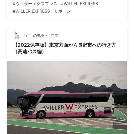
#
ウィラーエクスプレス
#
WILLER EXPRESS
内：JR東日本 ですから、精神障害者福祉手帳の方は対象
#
WILLER EXPRESS リボーン
外となります。 （私が身体の方で手帳を取得している）
新幹線だと乗車券＋特急券になりますが、軽度の場合だ
と乗車券の方にのみ半額が適応されます。
https://www.jr…
•
「む」の境地
4年前
【2022保存版】東京方面から長野市への行き方
（高速バス編）