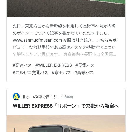
先日、東京方面から新幹線を利用して長野市へ向かう際
のポイントについて記事を書かせていただきました。
www.sanmuofmusan.com 今回は引き続き、こちらもポ
ピュラーな移動手段である高速バスでの移動方法につい
て解説したいと思います。 東京都内〜長野市は全国屈指
の高速バス充実区間 ①バスタ新宿〜長野駅・善光寺大門
#
高速バス
#
WILLER EXPRESS
#
長電バス
（アルピコ交通／京王バス） ②池袋駅〜長野駅・須坂駅
#
アルピコ交通バス
#
京王バス
#
昌栄バス
（長電バス） ③TDR・大崎・バスタ新宿〜長野駅東口
（WILLER EXPRESS） ④成田空港・TDR・京成上野
駅〜茅野・松本・長野（アルピコ交通） ⑤一部運行再
開！昌栄バス（どっとこむライナー） 運休便・路線に注
•
君と、A列車で行こう。
6年前
意…！ 東…
WILLER EXPRESS「リボーン」で京都から新宿へ