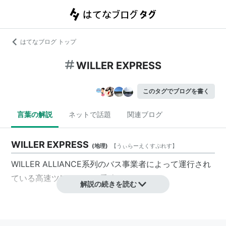
はてなブログ トップ
WILLER EXPRESS
このタグでブログを書く
言葉の解説
ネットで話題
関連ブログ
WILLER EXPRESS
(
地理
)
【
うぃらーえくすぷれす
】
WILLER ALLIANCE
系列のバス事業者によって運行され
ている高速ツアーバスの愛称。
解説の続きを読む