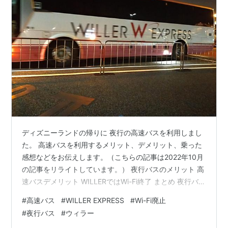
ディズニーランドの帰りに 夜行の高速バスを利用しまし
た。 高速バスを利用するメリット、デメリット、乗った
感想などをお伝えします。（こちらの記事は2022年10月
の記事をリライトしています。） 夜行バスのメリット 高
速バスデメリット WILLERではWi-Fi終了 まとめ 夜行バス
のメリット 夜行バスのメリットは、 ディズニーを閉園ま
#
高速バス
#
WILLER EXPRESS
#
Wi-Fi廃止
で丸一日楽しめること。 新幹線だと最終の時間を気にし
#
夜行バス
#
ウィラー
たり、 東京駅までの乗り継ぎ時間や混雑を気にしたり