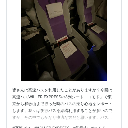
皆さんは高速バスを利用したことがありますか？今回は
高速バスWILLER EXPRESSの3列シート「コモド」で東
京から和歌山まで行った時のバスの乗り心地をレポート
します。我々は夜行バスを結構利用することが多いので
すが、その中でもかなり快適な方だと思います。バス選
びの参考にしてください。 楽天での予約はこちらからで
#
高速バス
#
WILLER EXPRESS
#
和歌山
#
コモド