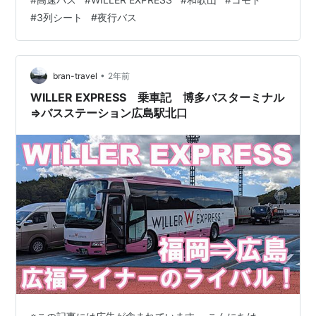
す。 和歌山行き高速バスのメリット・デメリット メリッ
#
3列シート
#
夜行バス
ト 安い・早朝に到着できる・乗り換えがない・南紀白浜
以外へのアクセスが便利 デメリット 長時間移動で疲れる
コモドの特徴 1車両に8席のみのゆったりとした配置 マイ
カーテンで完全なプライベート空間 珍道中エピソード 犯
•
bran-travel
2年前
人は母でした …
WILLER EXPRESS 乗車記 博多バスターミナル
⇒バスステーション広島駅北口