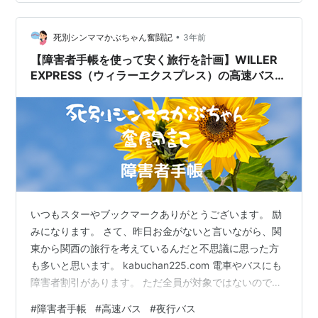
で、早めにパークを後にすることになります。 その点で
は、夜行バスを利用すると 思いっきり閉園まで時間を気
にせずに遊べます。 高速バスデメリット 反面、デメリッ
•
死別シンママかぶちゃん奮闘記
3年前
トは …
【障害者手帳を使って安く旅行を計画】WILLER
EXPRESS（ウィラーエクスプレス）の高速バス・
夜行バス※対象者注意
いつもスターやブックマークありがとうございます。 励
みになります。 さて、昨日お金がないと言いながら、関
東から関西の旅行を考えているんだと不思議に思った方
も多いと思います。 kabuchan225.com 電車やバスにも
障害者割引があります。 ただ全員が対象ではないので、
注意が必要です。 対象者が身体障碍者と知的障害のある
#
障害者手帳
#
高速バス
#
夜行バス
人（療育手帳）に限られます。 障害者割引制度のご案