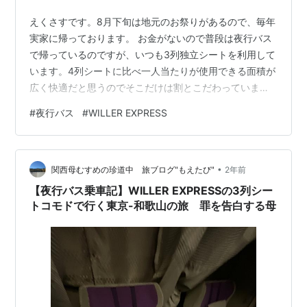
えくさすです。8月下旬は地元のお祭りがあるので、毎年
実家に帰っております。 お金がないので普段は夜行バス
で帰っているのですが、いつも3列独立シートを利用して
います。4列シートに比べ一人当たりが使用できる面積が
広く快適だと思うのでそこだけは割とこだわっていま
す。それでも大体新幹線の半額ぐらいで行けますし。 今
#
夜行バス
#
WILLER EXPRESS
回はかなり本当にお金がないので4列タイプの夜行バスで
帰ってみました。昼行の長距離バスなんかで4列タイプの
ものに乗ることはありますが、夜行だと勝手が違いそ
•
う… 搭乗したのはWiller Expressのプライムという車種で
関西母むすめの珍道中 旅ブログ"もえたび"
2年前
Willer史上「最強」を謳っているようです。 travel.wille…
【夜行バス乗車記】WILLER EXPRESSの3列シー
トコモドで行く東京-和歌山の旅 罪を告白する母