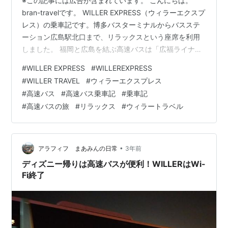
※この記事には広告が含まれています。 こんにちは。
bran-travelです。 WILLER EXPRESS（ウィラーエクスプ
レス）の乗車記です。博多バスターミナルからバスステ
ーション広島駅北口まで、リラックスという座席を利用
しました。 福岡と広島を結ぶ高速バスは「広福ライナ
ー」が有名ですが、WILLER EXPRESSも昼行便と夜行便
#
WILLER EXPRESS
#
WILLEREXPRESS
をそれぞれ1往復運行しています。 若い世代に人気の
#
WILLER TRAVEL
#
ウィラーエクスプレス
WILLER EXPRESSに乗って、その理由を探ってみましょ
#
高速バス
#
高速バス乗車記
#
乗車記
う。 この記事はこのような方にオススメ☆ WILLER
#
高速バスの旅
#
リラックス
#
ウィラートラベル
EXPRESSを利用したい方 WILLER EXPRESSのリラック
スについて知りたい方 福岡…
•
アラフィフ まあみんの日常
3年前
ディズニー帰りは高速バスが便利！WILLERはWi-
Fi終了