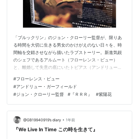
「ブルックリン」のジョン・クローリー監督が、限りあ
る時間を大切に生きる男女のかけがえのない日々を、時
間軸を交錯させながら描いたラブストーリー。新進気鋭
のシェフであるアルムート（フローレンス・ピュー）
と、離婚して失意の底にいたトビアス（アンドリュー・
ガーフィールド）は、運命的な出会いを果たし恋に落ち
#
フローレンス・ピュー
る。自由奔放なアルムートと慎重派のトビアスは幾度も
#
アンドリュー・ガーフィールド
の危機を乗り越えながら、やがて一緒に暮らしはじめ、
#
ジョン・クローリー監督
#
『ＲＲＲ』
#
紫陽花
娘が生まれ、家族としての絆を深めていく。 そんなある
日、自分の余命がわずかであることを知ったアルムート
は、トビアスに驚きの決意を告げる。（映画.comより）
（この作品は、話の序盤で、妻アルムートの命が…
•
@GB19940919’s diary
1年前
『We Live In Time この時を生きて』