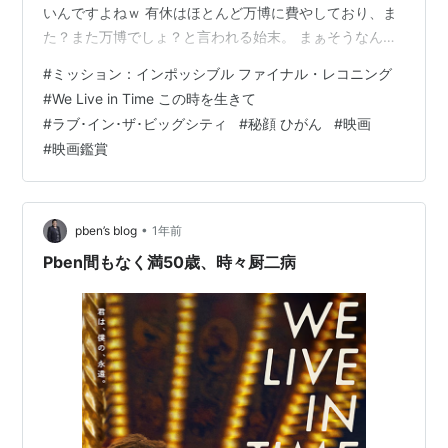
いんですよねｗ 有休はほとんど万博に費やしており、ま
た？また万博でしょ？と言われる始末。 まぁそうなんで
すけど。 熱出た友人のリベンジで行った万博で何か菌も
#
ミッション：インポッシブル ファイナル・レコニング
らっちゃったのか、微熱が出て（そこまで上がらずすぐ
#
We Live in Time この時を生きて
下がった）その後身体は元気なのに喉だけ痛くて声が出
#
ラブ･イン･ザ･ビッグシティ
#
秘顔 ひがん
#
映画
なくなったりしたけど。 遊びすぎですね。 ６月は７本観
#
映画鑑賞
てました。 ミッション：インポッシブル ファイナル・レ
コニング We Live in Time この時を生きて リロ＆スティ
ッチ M…
•
pben’s blog
1年前
Pben間もなく満50歳、時々厨二病