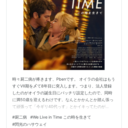
時々厨二病が疼きます、Pbenです。 オイラの会社はもう
すぐⅦ期を〆て8年目に突入します。つまり、法人登録
したのがオイラの誕生日にバッチリ設定したので、同時
に満50歳を迎えるわけです。なんとかかんとか踏ん張っ
て頑張って「今ギリ40代っす」とかイキってたのが
(笑)、終焉するわけだ( *´艸｀)。困った、、、ってたいし
#
厨二病
#
We Live in Time この時を生きて
て一切実際思ってるわけでもなく、周囲の先輩アニキた
#
閃光のハサウェイ
ちが続々と”国民年金払わなくてよくなっちゃった年齢”を