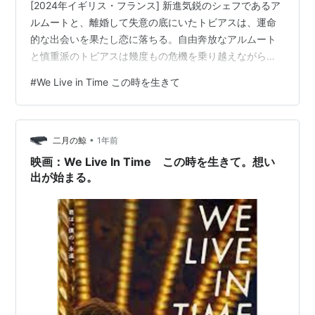
[2024年イギリス・フランス] 新進気鋭のシェフであるア
ルムートと、離婚して失意の底にいたトビアスは、運命
的な出会いを果たし恋に落ちる。自由奔放なアルムート
と慎重派のトビアスは幾度もの危機を乗り越えながら、
やがて一緒に暮らしはじめ、娘が生まれ、家族としての
#
We Live in Time この時を生きて
絆を深めていく。そんなある日、自分の余命がわずかで
あることを知ったアルムートは、トビアスに驚きの決意
を告げる。監督はジョン・クローリー。出演はフローレ
•
ンス・ピュー(アルムート)、アンドリュー・ガーフィール
二月の鯨
1年前
ド(トビアス)ほか。 時系列を乱した状態で進んでい…
映画：We Live In Time この時を生きて。想い
出が始まる。