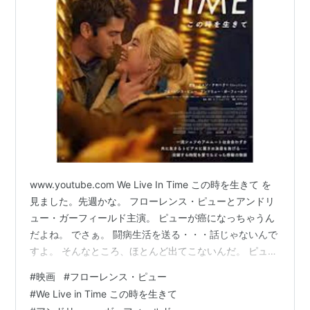
www.youtube.com We Live In Time この時を生きて を
見ました。先週かな。 フローレンス・ピューとアンドリ
ュー・ガーフィールド主演。 ピューが癌になっちゃうん
だよね。 でさぁ。 闘病生活を送る・・・話じゃないんで
すよ。 そんなところ、ほとんど出てこないんだ。 ピュー
は赤ちゃん妊娠したね。 子供産んだね。 僕ら出会いはな
#
映画
#
フローレンス・ピュー
んだったっけ？ 欧州の料理世界大会にイギリス代表とし
#
We Live in Time この時を生きて
て出たいんだって。 でもすべてバラバラに出てくる。 時