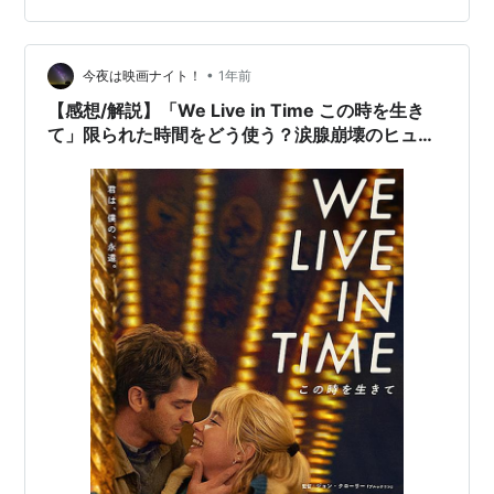
迎えている中、自分にはまだ「10年もあるな！」「ここ
からでしょ！」と思っている、目標は「生涯現役」「モ
ットー”知と熱”は生涯死ぬまで」とすらマジで思って日々
•
今夜は映画ナイト！
1年前
過ごしているので、ジャス…
【感想/解説】「We Live in Time この時を生き
て」限られた時間をどう使う？涙腺崩壊のヒュー
マンドラマ映画最新作！