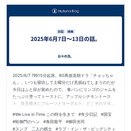
2025/6/7 7時15分起床。BS再放送朝ドラ「チョッちゃ
ん」。いつも寝坊して土曜分だけ見損ねてしまうのだが
今日はふと目が覚めたので。 食パンにリンゴのジャムを
たっぷり塗ってトーストに。アップルシナモントース
ト、目玉焼きにフルーツとヨーグルト。どこぞのマダム
みたいな朝食。 朝から京都まで。いつものごとくradiko
#
We Live in Time この時を生きて
#
年少日記
#
国宝
で「蛤御門のヘン」聴きながら。確かに人生において頑
#
蛤御門のヘン
#
角田龍平
#
柳田光司
張らなくていい友達の存在って大きいな。長谷川弁護士
#
スンブ 二人の棋士
#
ラブ・イン・ザ・ビッグシティ