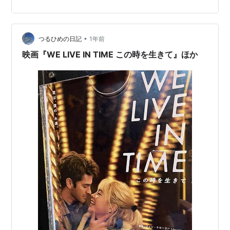
がカーネーション「続・無修正ロマンティック ～泥仕合
～ 」を選曲。実は来週ゲストに呼んでもらっていて選曲
候補としてカーネーション入れてたんだが先にやられた
ー。 でMOVIX京都にて…
•
つるひめの日記
1年前
映画『WE LIVE IN TIME この時を生きて』ほか