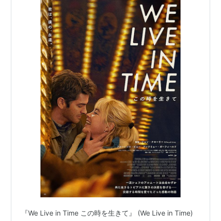
『We Live in Time この時を生きて』 (We Live in Time)