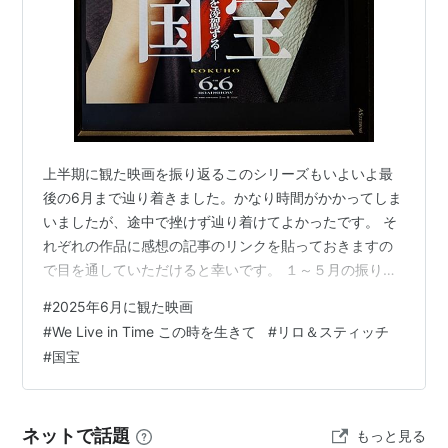
上半期に観た映画を振り返るこのシリーズもいよいよ最
後の6月まで辿り着きました。かなり時間がかかってしま
いましたが、途中で挫けず辿り着けてよかったです。 そ
れぞれの作品に感想の記事のリンクを貼っておきますの
で目を通していただけると幸いです。 １～５月の振り返
り記事は以下になりますので是非ご覧ください。 frog-
#
2025年6月に観た映画
cinema.net frog-cinema.net frog-cinema.net frog-
#
We Live in Time この時を生きて
#
リロ＆スティッチ
cinema.net frog-cinema.net ではさっそく、6月に観た
#
国宝
映画を振り返ってみましょう キャプテン・マーベル WE
LIVE IN TIME この時を生きて アイアンマン ア…
ネットで話題
もっと見る