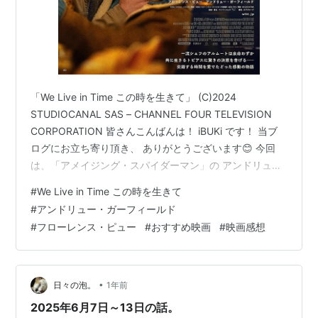
「We Live in Time この時を生きて」 (C)2024
STUDIOCANAL SAS – CHANNEL FOUR TELEVISION
CORPORATION 皆さんこんばんは！ iBUKi です！ 当ブ
ログにお立ち寄り頂き、 ありがとうございます😊 今回
は、「アメイジング・スパイダーマン」の アンドリュ
ー・ガーフィールドと 「ドント・ウォーリー・ダーリ
#
We Live in Time この時を生きて
ン」の フローレンス・ピューW主演でおくる ヒューマン
#
アンドリュー・ガーフィールド
ドラマ映画最新作 「We Live in Time この時を生きて」
#
フローレンス・ピュー
#
おすすめ映画
#
映画感想
の 感想と解説を行っていきます！
•
日々の泡。
1年前
2025年6月7日～13日の話。