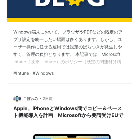
Windows端末において、ブラウザやPDFなどの既定のア
プリ設定を統一したい場面は多くあります。しかし、ユ
ーザー操作に任せる運用では設定のばらつきが発生しや
すく、管理の負担となります。 本記事では、Microsoft
Intune（以降、Intune）のポリシー（既定の関連付け構
成）を利用し、既定のアプリ設定を一括で制御する方法
#
Intune
#
Windows
について解説します。 XMLファイルの用意 Intuneの設定
終わりに XMLファイルの用意 Intuneでポリシーを作成す
る前に、既定のアプリをXMLとしてエクスポートし、必
•
要に応じて編集したうえでBase64形式にエンコードしま
こぼねみ
2日前
す。（Base64エンコード値は、…
Apple、iPhoneとWindows間でコピー＆ペース
ト機能導入を計画 Microsoftから要請受けEUで