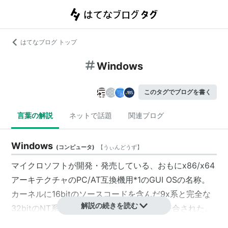
はてなブログ トップ
Windows
このタグでブログを書く
言葉の解説
ネットで話題
関連ブログ
Windows
(
コンピュータ
)
【
うぃんどうず
】
マイクロソフトが開発・発売している、おもにx86/x64
アーキテクチャのPC/AT互換機用
*1
のGUI OSの名称。
カーネルに16bitのソースコードを含んだ9x系と完全な
解説の続きを読む
32bitのNT系があったが、Windows XPで統合された。
なお、Windows NTにバージョン1や2はなく、いきなり