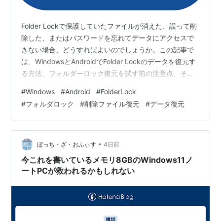
Folder Lockで保護していたファイルが消えた、誤って削
除した、またはパスワードを忘れてデータにアクセスで
きない場合、どうすればよいのでしょうか。この記事で
は、WindowsとAndroidでFolder Lockのデータを復元す
る方法、フォルダーロック復元を試す前の注意点、そし
て安全にデータを取り戻すための手順を紹介します。
#
Windows
#
Android
#
FolderLock
Folder Lockとは Folder Lockは、個人ファイル、フォル
#
フォルダロック
#
削除ファイル復元
#
データ復元
ダー、重要データを保護するためのデータセキュリティ
ソフトです。主に次のような機能があります。 ファイル
やフォルダーの暗号化 パスワードによるデータロック 第
三者から見えないようにファイルを非…
•
ぼっち・ざ・おふぃす
4日前
今これを書いているメモリ8GBのWindows11ノ
ートPCが救われるかもしれない