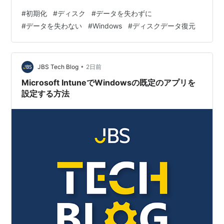
方法について、事前のデータ復元から具体的な初期化手
#
初期化
#
ディスク
#
データを失わずに
順まで詳しく解説します。 はじめに Windows 10や
#
データを失わない
#
Windows
#
ディスクデータ復元
Windows 11で重要なファイルやバックアップが保存され
ているドライブが「未初期化」状態になった場合でも、
適切な手順を踏めばデータを守りながらディスクを再び
利用できるようになります。 「ディスクを初期化」する
•
JBS Tech Blog
2日前
とデータが全部消えてしまうので…
Microsoft IntuneでWindowsの既定のアプリを
設定する方法