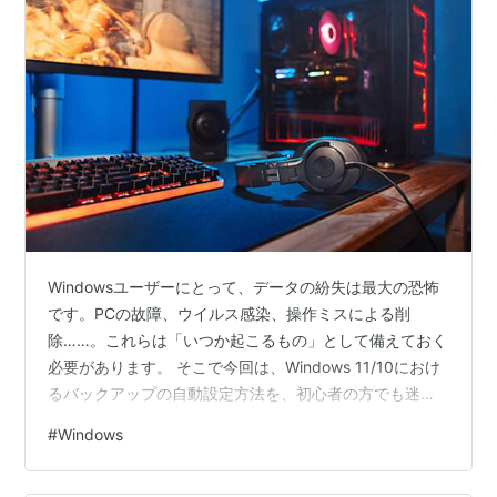
ねあわせができないなど、ほとんど使い物にならないと
いう代物で実際に使おうと思った人もいなかったらしい
が、バージョンが上がるに従い2.0ではウインドウの重
ねあわせが可能になり、3.0では80386の32ビットプロ
テクトモードをサポートしメモリの扱いが行いやすくな
り、Windowsの存在を知らしめるまでに成長した。
さらに3.1では3.0で多発したUAE
*2
（回復不能なアプリ
ケーションエラー）の発生をできるだけ抑え、
4.0（Windows 95）ではこれまでMS-DOSから起動す
Windowsユーザーにとって、データの紛失は最大の恐怖
る形であったWindowsがOSに組み込まれ、GUI-OSと
です。PCの故障、ウイルス感染、操作ミスによる削
なった
*3
。
除……。これらは「いつか起こるもの」として備えておく
必要があります。 そこで今回は、Windows 11/10におけ
Windows 95までは富士通 FM-R/FM TOWNS用にも発
るバックアップの自動設定方法を、初心者の方でも迷わ
売され、Windows 98、2000まではNECの国産アーキ
ず完結できるよう徹底解説します。 1. なぜ「自動バック
テクチャであるPC-98シリーズでも動作した
*4
。
#
Windows
アップ」が必要なのか？ 「手動でたまに外付けHDDにコ
ピーしているから大丈夫」と思っていませんか？実は、
こんなヒストリー表もある