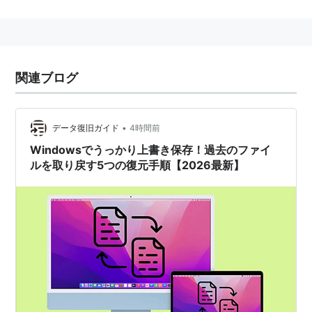
3.1が発売された。
使用しているユーザ数、技術者数、初心者の数が多いた
め、ウイルスが作製されたり、ウィルスが実行されたり
する機会が多い。
関連ブログ
なお、Windowsと呼ばれるOSには、PDA、ハンドヘル
ドPC、組み込み用途向けのWindows CEもある。
•
データ復旧ガイド
4時間前
Windows CEは、ARM以外にもMIPS、SH4などの複数
Windowsでうっかり上書き保存！過去のファイ
のCPUをサポートしている。組み込み向けのWindows
ルを取り戻す5つの復元手順【2026最新】
はのちにWindows Mobile、Windows Phoneが開発さ
れた。
ほかにARMアーキテクチャのPC向けのWindows RTも
あり、2012年に搭載製品が発売されたが、タブレット
PCでもx86系が幅を利かせているので、RTは徐々に収
束に向かっている。
PC/AT互換機向けWindowsの主なバージョンの