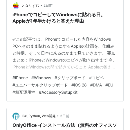
•
となりずむ
2日前
iPhoneでコピーしてWindowsに貼れる日。
Appleが1年半かけると答えた理由
✅この記事では、iPhoneでコピーした内容をWindows
PCへそのまま貼れるようにするAppleの計画を、仕組み
と時期、そして日本に来るのかまで見ていきます。 要点
まとめ：iPhoneとWindowsのコピペが動き出すまで 今、
iPhoneとWindowsの間で起きていること Appleの答えは
「Windows PCをアクセサリとして扱う」 2027年秋とい
#
iPhone
#
Windows
#
クリップボード
#
コピペ
う数字は、Apple自身の規定から出てくる 日本に来るの
#
ユニバーサルクリップボード
#
iOS 28
#
DMA
#
EU
か。条文はあるのに、頼む窓口がない 海外の反応：待望
#
相互運用性
#
AccessorySetupKit
と、EUに決められることへの引っかかり ひとこと：頼み
方が決まっている、というだけのこと まとめ：iPhoneと
Windows…
•
C#, Python, Web開発
3日前
OnlyOffice インストール方法（無料のオフィスソ