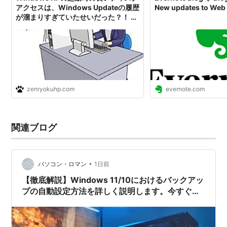
1999年
：Windows 98 Second Edition（Windows
アクセスは、Windows Updateの履歴
New updates to We
が溜まりすぎていたせいだった？！ -
98 SE）
全力HP
2000年
：Windows 2000
2000年：Windows Millennium Edition（Windows
Me）
2001年
：
Windows XP
zenryokuhp.com
evernote.com
2003年
：
Windows Server 2003
2005年
：Windows XP Professional x64
Edition（64bit版のWindows XP Professional。
関連ブログ
AMD64、EM64Tに対応）
2007年
：
Windows Vista
2009年
：
Windows 7
•
パソコン・ロマン
1日前
2012年
：
Windows 8
【徹底解説】Windows 11/10におけるバックアッ
2013年
：
Windows 8.1
プの自動設定方法を詳しく説明します。今すぐ設
定して安心を手に入れよう
2015年
：
Windows 10
はじめWindows 1.xが発売されたときはウインドウの重