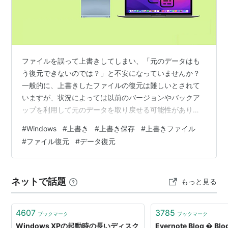
発売年
1985年
：Version 1.0
1987年
：Windows 2.0
ファイルを誤って上書きしてしまい、「元のデータはも
1990年
：Windows 3.0
う復元できないのでは？」と不安になっていませんか？
1992年
：Windows 3.1
一般的に、上書きしたファイルの復元は難しいとされて
1993年
：Windows for Workgroups 3.1（日本未出荷
いますが、状況によっては以前のバージョンやバックア
製品）
ップを利用して元のデータを取り戻せる可能性がありま
1993年：Windows NT 3.1
す。また、バックアップがない場合でも、専用のデータ
#
Windows
#
上書き
#
上書き保存
#
上書きファイル
1994年
：Windows for Workgroups 3.11/3.12（日本
復元ソフトで復旧を試せるケースがあります。 この記事
#
ファイル復元
#
データ復元
未出荷製品）
では、Windowsで上書きしたファイルを元に戻す方法を
5つ紹介します。バックアップがある場合とない場合の両
1994年：Windows NT 3.5
方について詳しく解説しますので、あきらめる前にぜひ
1995年
：Windows 95
ネットで話題
もっと見る
お試しください。 上書きしたファイルは本当に復元でき
1995年：Windows NT 3.51
ない？ データ復元では、「誤削除」や…
1996年
：Windows NT 4.0
4607
3785
ブックマーク
ブックマーク
1998年
：Windows 98
Windows XPの起動時の長いディスク
Evernote Blog � Blo