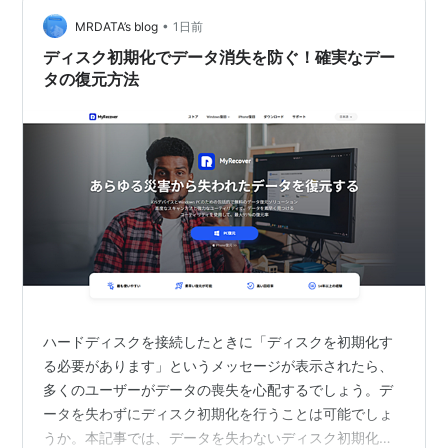
手動バックアップには大きな落とし穴があります。 更新
http://www.levenez.com/windows/
•
忘れが発生する: 最後にバックアップしたのが3ヶ月前だ
MRDATA’s blog
1日前
った、というケースが非常に多い。 最新のデータが守れ
ディスク初期化でデータ消失を防ぐ！確実なデー
ない: 昨日…
タの復元方法
*1
:
AlphaやMIPS、PowerPC、IA-64をサポートしたNT
などの例外はある
*2
:
UAEというネーミングから当時アラブ首長国連邦で
はWindowsが利用禁止になったことがある
*3
:
実際にはMS-DOSの起動時に自動的にWindows 95
が起動されるように成っているだけです
*4
:
無保証だがWindows MeをPC-98で動作させること
も出来るらしい
ハードディスクを接続したときに「ディスクを初期化す
る必要があります」というメッセージが表示されたら、
多くのユーザーがデータの喪失を心配するでしょう。デ
ータを失わずにディスク初期化を行うことは可能でしょ
うか。本記事では、データを失わないディスク初期化の