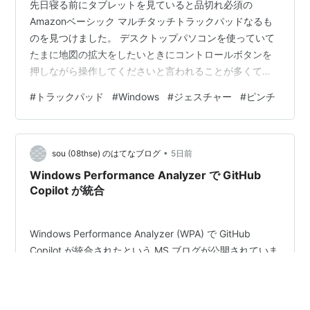
先日寝る前にタブレットを見ていると品切れ必須の
Amazonベーシック マルチタッチトラックパッドなるも
のを見つけました。 デスクトップパソコンを使っていて
たまに地図の拡大をしたいときにコントロールボタンを
押しながら操作してくださいと言われることが多くて。
だいたい面倒なのであきらめていました。 今回購入して
#
トラックパッド
#
Windows
#
ジェスチャー
#
ピンチ
みてトラックパッドを常駐しておこうと思いました。 ＜
PR＞ Amazonベーシック マルチタッチトラックパッド
デュアルデバイスコントロール対応 Windows PC用ワイ
•
ヤレスタッチパッド (Mac OS非対応) 16.3cm 1.8mケー
sou (08thse) のはてなブログ
5日前
ブル付属 ブラック 新品価格￥4,565から(20…
Windows Performance Analyzer で GitHub
Copilot が統合