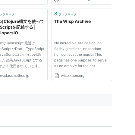
8
ックマーク
ブックマーク
sp]Clojure構文を使って
The Wisp Archive
aScriptを記述する |
lopersIO
ureでJavascript 最近は
No incredible site design, no
eScriptやDart、TypeScript
flashy gimmicks, no random
avaScriptコンパイル言語
humour. Just the music. This
した結果JavaScriptにする
page has one purpose: to serve
)がよく使用されています。
as an archive for the net-
ureをJavaScriptへコンパイ
releases of the electronic artist
ev.classmethod.jp
wisp.kaen.org
合、「ClojureScript」が
Wisp. Having finally had his
ますが、生成された
genius recognised by people in
aScriptは普通に読めるもので
high places, he was signed to
ません。 (適当なcljsファイ
Sublight Records and to celebr...
成し...