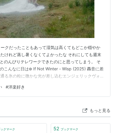
レワークだったこともあって湿気は高くてもどこか穏やか
たけれど蒸し暑くなくてよかったな それにしても週末
堂々とのんびりテレワークできたのにと思ってしまう。 そ
に日は❄️ If Not Winter - Wisp (2025) 轟音に差
き通る氷の粒に微かな光が差し込むエンジェリックヴォイ
を無理に振り切るよりもその湿度にふっと同期してしまう
い
#
洋楽好き
クでキャッチーさは薄くて曲単位ででは覚えにくくて辛
もっと見る
52
ブックマーク
ブックマーク