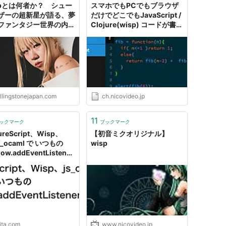
spとは何者か？ シュー
スマホでもPCでもブラウザ
ザーの超新星が語る、夢
だけでどこでもJavaScript /
ファンタジー世界の内側
Clojure(wisp) コードが書
lling Stone Japan(ロー
ける!走る! altjsdo.it:電脳ヒ
グストーン ジャパン）
ッチハイクガイド:電脳空間
カウボーイズZZ(電脳空間カ
ウボーイズ) - ニコニコチャ
ンネル:生活
ollingstonejapan.com
ch.nicovideo.jp
11
ックマーク
ブックマーク
ureScript、Wisp、
【初音ミクオリジナル】
of_ocaml で いつもの
wisp
ow.addEventListener
) を比較してみる - Qiita
ita.com
www.nicovideo.jp