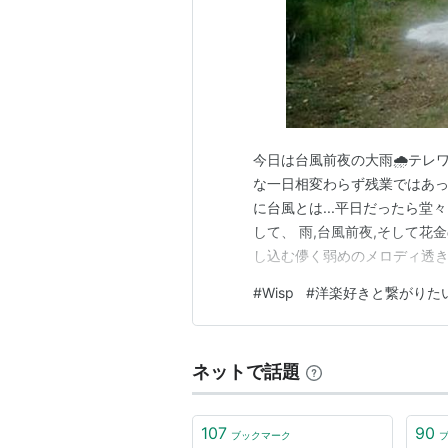
今日は台風前夜の大雨🌧️テ
な一日相変わらず残業ではあっ
に台風とは...平日だったら
して、 雨,台風前夜,そして花金のこんな
し込む儚く弱めのメロディ透
ス🧊✨ 雨の日のどんより感
#
Wisp
#
洋楽好きと繋がりた
ようなアルバム メランコリッ
口でも甘口で…
ネットで話題
107
90
ブックマーク