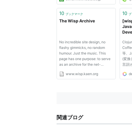
SQL Server、ASP.NET（WISA）
で置き換えていきたい。ただ、
PHPは非常に利用者が多いので、
10
10
ブックマーク
ブ
まずはWISP（Windows、IIS、
The Wisp Archive
[wi
SQL Server、PHP）でスタート...
Jav
Deve
No incredible site design, no
Cloj
flashy gimmicks, no random
Coffe
humour. Just the music. This
等、J
page has one purpose: to serve
(変換
as an archive for the net-
言語
releases of the electronic artist
Cloj
www.wisp.kaen.org
d
Wisp. Having finally had his
ルする場
genius recognised by people in
あり
high places, he was signed to
Jav
Sublight Records and to celebr...
はあり
ルを作
関連ブログ