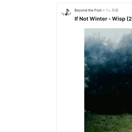
•
Beyond the Post
1ヶ月前
If Not Winter - Wisp (