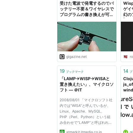
受けた電波で発電するのでバ
Wi
ッテリー不要＆ワイヤレスで
ゲイ
プログラムの書き換えが可能
幻の
なコンピューター「WISP」
| Ro
リン
gigazine.net
r
19
14
ブックマーク
ブ
「LAMP→WISP→WISAと
Cloj
置き換えたい」、マイクロソ
js_
フト ― ＠IT
wind
(...
2008/08/01 「マイクロソフト社
内では“WISA”と呼んでいるが、
Linux、Apache、MySQL、
PHP（Perl、Python）という組
み合わせで“LAMP”と呼ばれれて
いるものを、Windows、IIS、
atmarkit.itmedia.co.jp
qi