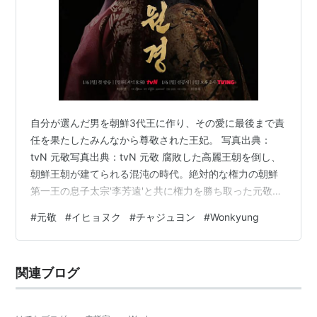
自分が選んだ男を朝鮮3代王に作り、その愛に最後まで責
任を果たしたみんなから尊敬された王妃。 写真出典：
tvN 元敬写真出典：tvN 元敬 腐敗した高麗王朝を倒し、
朝鮮王朝が建てられる混沌の時代。絶対的な権力の朝鮮
第一王の息子太宗'李芳遠'と共に権力を勝ち取った元敬王
后。王と王妃、夫と妻、その間隠された熱い物語。 名前
#
元敬
#
イヒョヌク
#
チャジュヨン
#
Wonkyung
すらなく、太宗の正妃、あるいは閔氏としてのみ記録さ
れた元敬王后の人生を描いたフュージョン時代劇。夫の
裏切りと政治的・時代的な困難の中でも自我を失わず、
関連ブログ
その時代の女性たちとは異なり主体的な人生を生きてい
った彼女の物語。 元敬と李芳遠の間で燃え上がった熱い
愛と、夫婦間の熾烈な葛藤を描き…